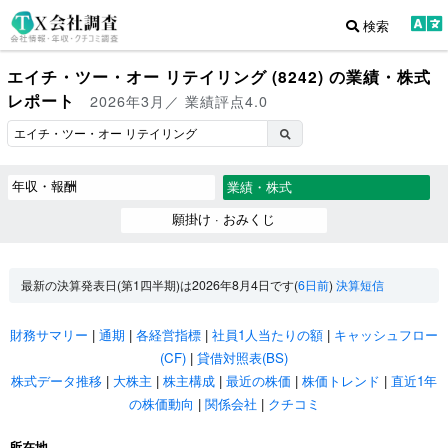
検索
エイチ・ツー・オー リテイリング (8242) の業績・株式
レポート
2026年3月／ 業績評点4.0
年収・報酬
業績・株式
願掛け · おみくじ
最新の決算発表日(第1四半期)は2026年8月4日です(
6日前
)
決算短信
財務サマリー
|
通期
|
各経営指標
|
社員1人当たりの額
|
キャッシュフロー
(CF)
|
貸借対照表(BS)
株式データ推移
|
大株主
|
株主構成
|
最近の株価
|
株価トレンド
|
直近1年
の株価動向
|
関係会社
|
クチコミ
所在地