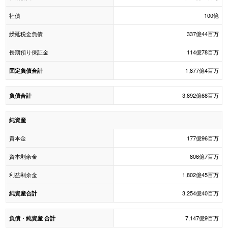
社債
100億
繰延税金負債
337億44百万
長期預り保証金
114億78百万
1,877億4百万
固定負債合計
3,892億68百万
負債合計
純資産
資本金
177億96百万
資本剰余金
806億7百万
利益剰余金
1,802億45百万
3,254億40百万
純資産合計
7,147億9百万
負債・純資産 合計