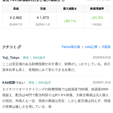
高値
安値
最大値動き
株価増減率
¥ 2,962
¥ 1,973
+31.3%
+50.1%
2026年7月
2025年11月
1年前比
クチコミ
Yahoo掲示板
note記事
X最新
|
|
Yuji_Tokyo
2026年6月頃
男性 | 30代前半
ここは安定感のある財務指標が示す通り、財務がしっかりしている。自己
資本比率も高く、長期的にみて安心できる企業だ。
KA#残業つらい
2026年1月頃
男性 | 30代前半
エイチツーオーリテイリングの財務情報では総資産7300億、純資産3000
億超え、配当は42円で配当利回りは約1.8％前後。大株主構成は法人個人
が拮抗、外国人も一定。現状の業績は安定、しかし疲労感は拭えず、現場
の実務は厳しさを増している。😫