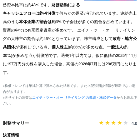
己資本比率は約43%です。
財務活動による
キャッシュフローは約-414億
で何らかの返済が行われています。連結売上
高のうち
本体企業の割合は約4%
で子会社が多くの割合を占めています。
資産の中では有形固定資産が多めです。 エイチ・ツー・オー リテイリン
グの大株主の割合は約46%となっています。株主構成として
政府・地方公
共団体
が保有している点、
個人株主
(約36%)が多めな点、
一般法人
(約
30%)が多めな点が特徴的です。過去1年以内では、仮に低値の2025年11月
に197万円分の株を購入した場合、高値の2026年7月には296万円になりま
す。
※株価トレンドは単純計算で算出された結果です。また上記説明は情報が最新でない場
合があります。
※各サイトの調査は
エイチ・ツー・オー リテイリング の業績・株式データ
からお進み下
さい。
財務サマリー
4.0
決算情報