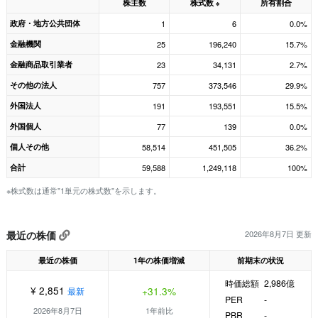
株主数
株式数
所有割合
※
政府・地方公共団体
1
6
0.0%
金融機関
25
196,240
15.7%
金融商品取引業者
23
34,131
2.7%
その他の法人
757
373,546
29.9%
外国法人
191
193,551
15.5%
外国個人
77
139
0.0%
個人その他
58,514
451,505
36.2%
合計
59,588
1,249,118
100%
※株式数は通常"1単元の株式数"を示します。
最近の株価
2026年8月7日 更新
最近の株価
1年の株価増減
前期末の状況
時価総額
2,986億
¥ 2,851
+31.3%
最新
PER
-
2026年8月7日
1年前比
PBR
-