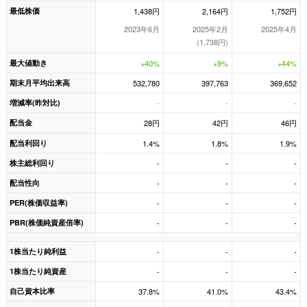
最低株価
1,438円
2,164円
1,752円
2023年6月
2025年2月
2025年4月
(1,738円)
最大値動き
+40%
+9%
+44%
期末月平均出来高
532,780
397,763
369,652
増減率(昨対比)
-
-
-
配当金
28円
42円
46円
配当利回り
1.4%
1.8%
1.9%
株主総利回り
-
-
-
配当性向
-
-
-
PER(株価収益率)
-
-
-
PBR(株価純資産倍率)
-
-
-
1株当たり純利益
-
-
-
1株当たり純資産
-
-
-
自己資本比率
37.8%
41.0%
43.4%