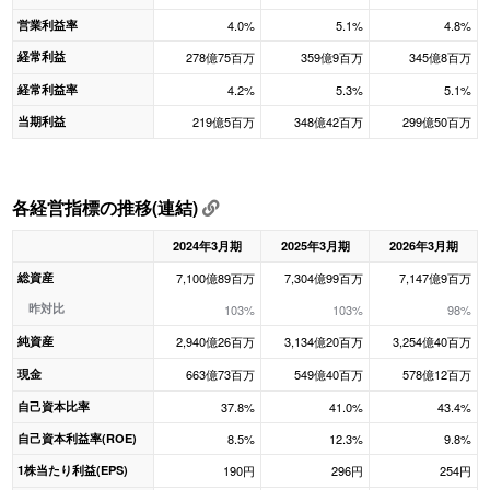
営業利益率
4.0%
5.1%
4.8%
経常利益
278億75百万
359億9百万
345億8百万
経常利益率
4.2%
5.3%
5.1%
当期利益
219億5百万
348億42百万
299億50百万
各経営指標の推移(連結)
2024年3月期
2025年3月期
2026年3月期
総資産
7,100億89百万
7,304億99百万
7,147億9百万
昨対比
103%
103%
98%
純資産
2,940億26百万
3,134億20百万
3,254億40百万
現金
663億73百万
549億40百万
578億12百万
自己資本比率
37.8%
41.0%
43.4%
自己資本利益率(ROE)
8.5%
12.3%
9.8%
1株当たり利益(EPS)
190円
296円
254円