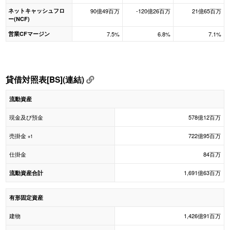
ネットキャッシュフロ
90億49百万
-120億26百万
21億65百万
ー(NCF)
営業CFマージン
7.5%
6.8%
7.1%
貸借対照表[BS](連結)
流動資産
現金及び預金
578億12百万
売掛金
722億95百万
※1
仕掛金
84百万
1,691億63百万
流動資産合計
有形固定資産
建物
1,426億91百万