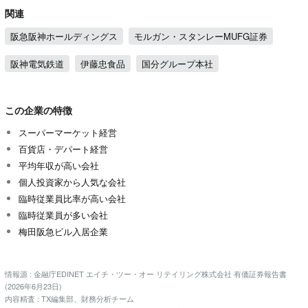
関連
阪急阪神ホールディングス
モルガン・スタンレーMUFG証券
阪神電気鉄道
伊藤忠食品
国分グループ本社
この企業の特徴
スーパーマーケット経営
百貨店・デパート経営
平均年収が高い会社
個人投資家から人気な会社
臨時従業員比率が高い会社
臨時従業員が多い会社
梅田阪急ビル入居企業
情報源 : 金融庁EDINET エイチ・ツー・オー リテイリング株式会社 有価証券報告書
(2026年6月23日)
内容精査 : TX編集部、財務分析チーム