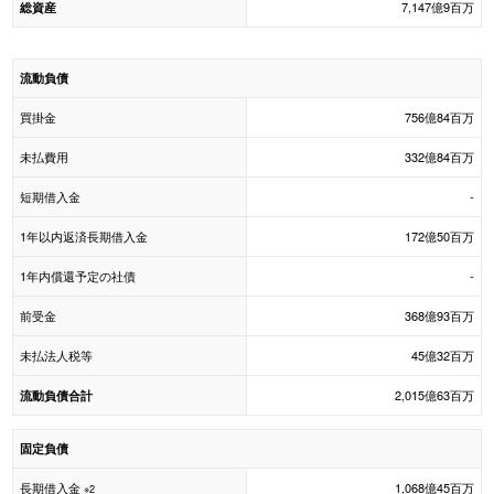
7,147億9百万
総資産
流動負債
買掛金
756億84百万
未払費用
332億84百万
短期借入金
-
1年以内返済長期借入金
172億50百万
1年内償還予定の社債
-
前受金
368億93百万
未払法人税等
45億32百万
2,015億63百万
流動負債合計
固定負債
長期借入金
1,068億45百万
※2