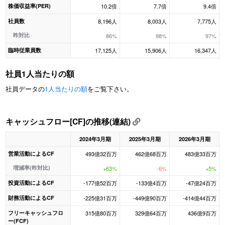
株価収益率(PER)
10.2倍
7.7倍
9.4倍
社員数
8,196人
8,003人
7,775人
昨対比
86%
98%
97%
臨時従業員数
17,125人
15,906人
16,347人
社員1人当たりの額
社員データの
1人当たりの額
をご覧下さい。
キャッシュフロー[CF]の推移(連結)
2024年3月期
2025年3月期
2026年3月期
営業活動によるCF
493億32百万
462億68百万
483億33百万
増減率(昨対比)
+63%
-6%
+5%
投資活動によるCF
-177億52百万
-133億4百万
-47億24百万
財務活動によるCF
-225億31百万
-449億90百万
-414億44百万
フリーキャッシュフロ
315億80百万
329億64百万
436億9百万
ー(FCF)