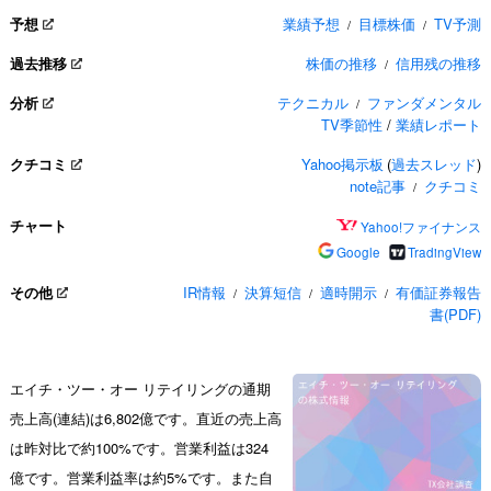
予想
業績予想
目標株価
TV予測
/
/
過去推移
株価の推移
信用残の推移
/
分析
テクニカル
ファンダメンタル
/
TV季節性
/
業績レポート
クチコミ
Yahoo掲示板
(
過去スレッド
)
note記事
クチコミ
/
チャート
Yahoo!ファイナンス
Google
TradingView
その他
IR情報
決算短信
適時開示
有価証券報告
/
/
/
書(PDF)
エイチ・ツー・オー リテイリングの通期
売上高(連結)は6,802億です。直近の売上高
は昨対比で約100%です。営業利益は324
億です。営業利益率は約5%です。また自