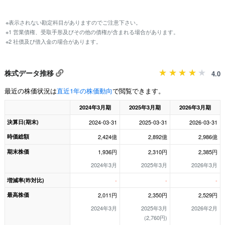
※表示されない勘定科目がありますのでご注意下さい。
※1 営業債権、受取手形及びその他の債権が含まれる場合があります。
※2 社債及び借入金の場合があります。
株式データ推移
4.0
最近の株価状況は
直近1年の株価動向
で閲覧できます。
2024年3月期
2025年3月期
2026年3月期
決算日(期末)
2024-03-31
2025-03-31
2026-03-31
時価総額
2,424億
2,892億
2,986億
期末株価
1,936円
2,310円
2,385円
2024年3月
2025年3月
2026年3月
増減率(昨対比)
-
-
-
最高株価
2,011円
2,350円
2,529円
2024年3月
2025年3月
2026年2月
(2,760円)