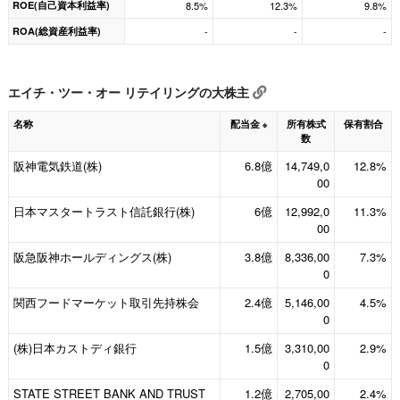
ROE(自己資本利益率)
8.5%
12.3%
9.8%
ROA(総資産利益率)
-
-
-
エイチ・ツー・オー リテイリングの大株主
名称
配当金
所有株式
保有割合
※
数
阪神電気鉄道(株)
6.8億
14,749,0
12.8%
00
日本マスタートラスト信託銀行(株)
6億
12,992,0
11.3%
00
阪急阪神ホールディングス(株)
3.8億
8,336,00
7.3%
0
関西フードマーケット取引先持株会
2.4億
5,146,00
4.5%
0
(株)日本カストディ銀行
1.5億
3,310,00
2.9%
0
STATE STREET BANK AND TRUST
1.2億
2,705,00
2.4%