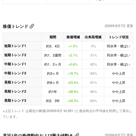
株価トレンド
2026年8月7日 更新
期間
株価増減
出来高増減
トレンド状況
短期トレンド1
約3、4日
+1.0%
-5%
同水準・横ばい
短期トレンド2
約1、2週間
+2.1%
-31%
同水準・横ばい
中期トレンド1
約1、2ヶ月
+0.6%
-82%
同水準・横ばい
中期トレンド2
約3ヶ月
+18.7%
-83%
やや上昇
長期トレンド1
約6ヶ月
+23.4%
-81%
やや上昇
長期トレンド2
約1年
+38.9%
-80%
やや上昇
長期トレンド3
約2、3年
+34.3%
-83%
やや上昇
※上記トレンド は最近の株価(2026年8月 ¥2,851 )と過去時点の平均値を利用して算出し
ています。
直近1年の株価動向および最大値動き
2026年8月7日 更新