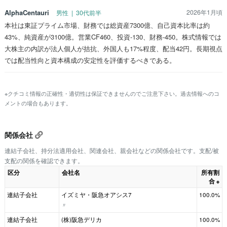
AlphaCentauri
2026年1月頃
男性 | 30代前半
本社は東証プライム市場、財務では総資産7300億、自己資本比率は約
43%、純資産が3100億。営業CF460、投資-130、財務-450。株式情報では
大株主の内訳が法人個人が拮抗、外国人も17%程度、配当42円。長期視点
では配当性向と資本構成の安定性を評価するべきである。
※クチコミ情報の正確性・適切性は保証できませんのでご注意下さい。過去情報へのコ
メントの場合もあります。
関係会社
連結子会社、持分法適用会社、関連会社、親会社などの関係会社です。支配/被
支配の関係を確認できます。
区分
会社名
所有割
合
※
連結子会社
イズミヤ・阪急オアシス7
100.0%
〃
連結子会社
(株)阪急デリカ
100.0%