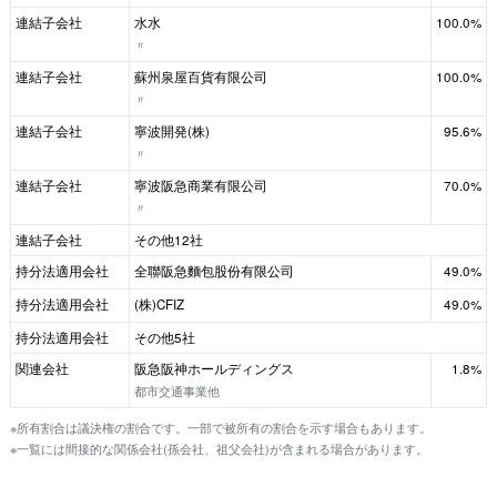
連結子会社
水水
100.0%
〃
連結子会社
蘇州泉屋百貨有限公司
100.0%
〃
連結子会社
寧波開発(株)
95.6%
〃
連結子会社
寧波阪急商業有限公司
70.0%
〃
連結子会社
その他12社
持分法適用会社
全聯阪急麵包股份有限公司
49.0%
持分法適用会社
(株)CFIZ
49.0%
持分法適用会社
その他5社
関連会社
阪急阪神ホールディングス
1.8%
都市交通事業他
※所有割合は議決権の割合です。一部で被所有の割合を示す場合もあります。
※一覧には間接的な関係会社(孫会社、祖父会社)が含まれる場合があります。