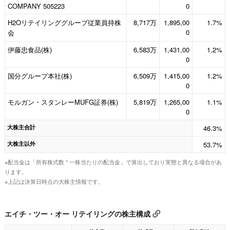
COMPANY 505223
0
H2Oリテイリンググループ従業員持株
8,717万
1,895,00
1.7%
0
会
伊藤忠食品(株)
6,583万
1,431,00
1.2%
0
国分グループ本社(株)
6,509万
1,415,00
1.2%
0
モルガン・スタンレーMUFG証券(株)
5,819万
1,265,00
1.1%
0
大株主合計
46.3%
大株主以外
53.7%
※配当金は「所有株式数 * 一株当たりの配当金」で算出しており実態と異なる場合があ
ります。
※上記は決算日時点の大株主情報です。
エイチ・ツー・オー リテイリングの株主構成