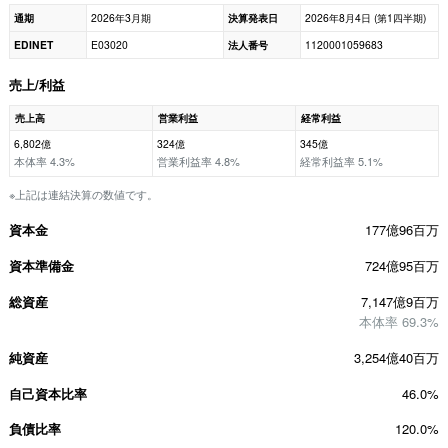
通期
2026年3月期
決算発表日
2026年8月4日 (第1四半期)
EDINET
E03020
法人番号
1120001059683
売上/利益
売上高
営業利益
経常利益
6,802億
324億
345億
本体率 4.3%
営業利益率 4.8%
経常利益率 5.1%
※上記は連結決算の数値です。
資本金
177億96百万
資本準備金
724億95百万
総資産
7,147億9百万
本体率 69.3%
純資産
3,254億40百万
自己資本比率
46.0%
負債比率
120.0%