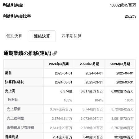
利益剰余金
1,802億45百万
利益剰余金比率
25.2%
個別決算
四半期決算
連結決算
通期業績の推移(連結)
2024年3月期
2025年3月期
2026年3月期
期首
2023-04-01
2024-04-01
2025-04-01
決算日(期末)
2024-03-31
2025-03-31
2026-03-31
売上高
6,574億
6,817億59百万
6,802億15百万
昨対比
105%
104%
100%
売上原価
3,697億92百万
3,744億3百万
3,720億42百万
売上総利益
2,876億8百万
3,073億56百万
3,081億72百万
販売費及び管理費
2,614億20百万
2,725億26百万
2,757億85百万
営業利益
261億88百万
348億30百万
323億86百万