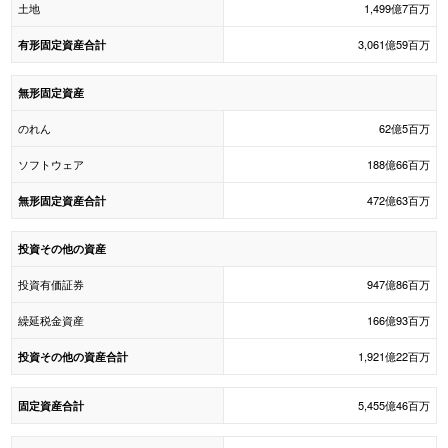
土地
1,499億7百万
3,061億59百万
有形固定資産合計
無形固定資産
のれん
62億5百万
ソフトウェア
188億66百万
472億63百万
無形固定資産合計
投資その他の資産
投資有価証券
947億86百万
繰延税金資産
166億93百万
1,921億22百万
投資その他の資産合計
5,455億46百万
固定資産合計