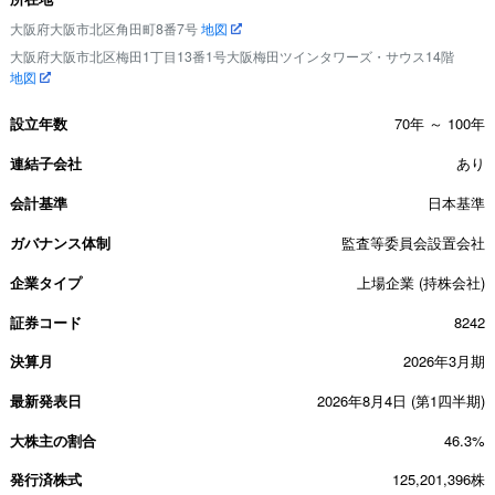
大阪府大阪市北区角田町8番7号
地図
大阪府大阪市北区梅田1丁目13番1号大阪梅田ツインタワーズ・サウス14階
地図
設立年数
70年 ～ 100年
連結子会社
あり
会計基準
日本基準
ガバナンス体制
監査等委員会設置会社
企業タイプ
上場企業 (持株会社)
証券コード
8242
決算月
2026年3月期
最新発表日
2026年8月4日 (第1四半期)
大株主の割合
46.3%
発行済株式
125,201,396株