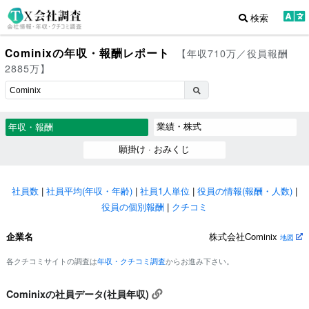
検索
Cominixの年収・報酬レポート
【年収710万／役員報酬
2885万】
業績・株式
年収・報酬
願掛け · おみくじ
社員数
|
社員平均(年収・年齢)
|
社員1人単位
|
役員の情報(報酬・人数)
|
役員の個別報酬
|
クチコミ
企業名
株式会社Cominix
地図
各クチコミサイトの調査は
年収・クチコミ調査
からお進み下さい。
Cominixの社員データ(社員年収)