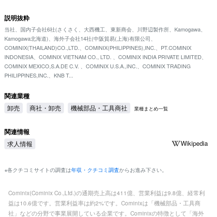
説明抜粋
当社、国内子会社6社(さくさく、大西機工、東新商会、川野辺製作所、Kamogawa、
Kamogawa北海道)、海外子会社14社(中阪貿易(上海)有限公司、
COMINIX(THAILAND)CO.,LTD.、COMINIX(PHILIPPINES),INC.、PT.COMINIX
INDONESIA、COMINIX VIETNAM CO., LTD. 、COMINIX INDIA PRIVATE LIMITED、
COMINIX MEXICO,S.A.DE C.V. 、COMINIX U.S.A.,INC.、COMINIX TRADING
PHILIPPINES,INC.、KNB T...
関連業種
卸売
商社・卸売
機械部品・工具商社
業種まとめ一覧
関連情報
Wikipedia
求人情報
※各クチコミサイトの調査は
年収・クチコミ調査
からお進み下さい。
Cominix(Cominix Co.,Ltd.)の通期売上高は411億、営業利益は9.8億、経常利
益は10.6億です。営業利益率は約2%です。Cominixは「機械部品・工具商
社」などの分野で事業展開している企業です。Cominixの特徴として「海外