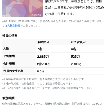
酬は2,885万です。業種別としては、機械
部品・工具商社の分野(平均4,209万)で低め
な水準に位置します。
※会社創業者は役員報酬に加え、多額の配当金を受け取っている場合があります。詳し
くは
大株主情報
をご覧ください。
役員の情報
取締役
社外役員
※1
※2
人数
7名
4名
平均報酬
2,885万
525万
合計報酬
2億200万
2,100万
役員の女性比率
0.0%
※1 取締役の項目に社外取締役、監査等委員が含まれる場合があります。
※2 社外取締役・社外監査役、もしくは監査等委員になります。
※3 上記は企業から報告されたデータです。詳細な定義は報告書をご覧下さい。
個別報酬
個別の報酬は開示されていません。(報酬が1億未満の場合、開示義務は発生しません)