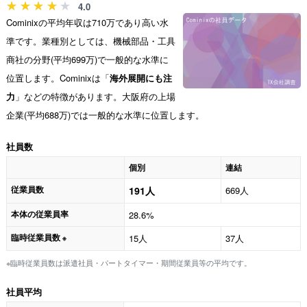
4.0
Cominixの平均年収は710万であり高い水
準です。業種別としては、機械部品・工具
商社の分野(平均699万)で一般的な水準に
位置します。Cominixは「
海外展開にも注
力
」などの特徴があります。大阪府の上場
企業(平均688万)では一般的な水準に位置します。
社員数
個別
連結
従業員数
191人
669人
本体の従業員率
28.6%
臨時従業員数
15人
37人
※
※臨時従業員数は派遣社員・パートタイマー・期間従業員等の平均です。
社員平均