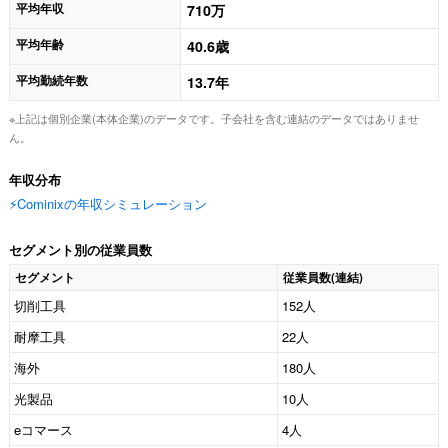
平均年収
710万
平均年齢
40.6歳
平均勤続年数
13.7年
※上記は個別企業(本体企業)のデータです。子会社を含む連結のデータではありませ
ん。
年収分布
⚡️Cominixの年収シミュレーション
セグメント別の従業員数
セグメント
従業員数(連結)
切削工具
152人
耐摩工具
22人
海外
180人
光製品
10人
eコマース
4人