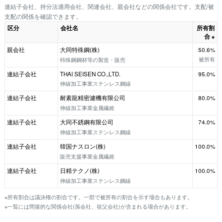
連結子会社、持分法適用会社、関連会社、親会社などの関係会社です。支配/被
支配の関係を確認できます。
区分
会社名
所有割
合
※
親会社
大同特殊鋼(株)
50.6%
被所有
特殊鋼鋼材等の製造・販売
連結子会社
THAI SEISEN CO.,LTD.
95.0%
伸線加工事業ステンレス鋼線
連結子会社
耐素龍精密濾機有限公司
80.0%
伸線加工事業金属繊維
連結子会社
大同不銹鋼有限公司
74.0%
伸線加工事業ステンレス鋼線
連結子会社
韓国ナスロン(株)
100.0%
販売支援事業金属繊維
連結子会社
日精テクノ(株)
100.0%
伸線加工事業ステンレス鋼線
※所有割合は議決権の割合です。一部で被所有の割合を示す場合もあります。
※一覧には間接的な関係会社(孫会社、祖父会社)が含まれる場合があります。