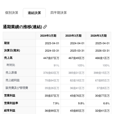
個別決算
四半期決算
連結決算
通期業績の推移(連結)
2024年3月期
2025年3月期
2026年3月期
期首
2023-04-01
2024-04-01
2025-04-01
決算日(期末)
2024-03-31
2025-03-31
2026-03-31
売上高
447億27百万
467億49百万
466億1百万
昨対比
91%
105%
100%
売上原価
376億63百万
385億31百万
398億15百万
売上総利益
70億64百万
82億18百万
67億85百万
販売費及び管理費
35億26百万
36億41百万
37億8百万
営業利益
35億37百万
45億76百万
30億77百万
営業利益率
7.9%
9.8%
6.6%
経常利益
36億99百万
45億85百万
32億41百万