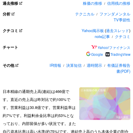
過去推移
株価の推移
信用残の推移
/
分析
テクニカル
ファンダメンタル
/
TV季節性
クチコミ
Yahoo掲示板
(
過去スレッド
)
note記事
クチコミ
/
チャート
Yahoo!ファイナンス
Google
TradingView
その他
IR情報
決算短信
適時開示
有価証券報告
/
/
/
書(PDF)
日本精線の通期売上高(連結)は466億で
す。直近の売上高は昨対比で約100%で
す。営業利益は30.8億です。営業利益率は
約7%です。利益剰余金比率は約53%とな
っており、内部留保が多い状況です。また
自己資本比率は高い水準(約75%)です。連結売上高のうち本体企業の割合