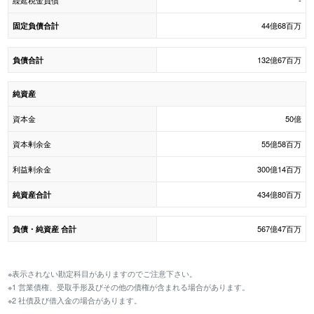
繰延税金負債
-
44億68百万
固定負債合計
132億67百万
負債合計
純資産
資本金
50億
資本剰余金
55億58百万
利益剰余金
300億14百万
434億80百万
純資産合計
567億47百万
負債・純資産 合計
※表示されない勘定科目がありますのでご注意下さい。
※1 営業債権、受取手形及びその他の債権が含まれる場合があります。
※2 社債及び借入金の場合があります。