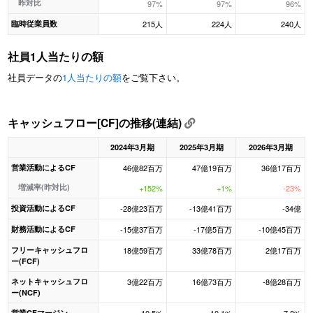
昨対比
97%
97%
96%
臨時従業員数
215人
224人
240人
社員1人当たりの額
社員データの
1人当たりの額
をご覧下さい。
キャッシュフロー[CF]の推移(連結)
2024年3月期
2025年3月期
2026年3月期
営業活動によるCF
46億82百万
47億19百万
36億17百万
増減率(昨対比)
+152%
+1%
-23%
投資活動によるCF
-28億23百万
-13億41百万
-34億
財務活動によるCF
-15億37百万
-17億5百万
-10億45百万
フリーキャッシュフロ
18億59百万
33億78百万
2億17百万
ー(FCF)
ネットキャッシュフロ
3億22百万
16億73百万
-8億28百万
ー(NCF)
営業CFマージン