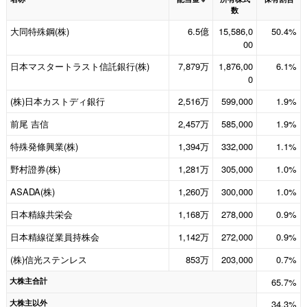
数
大同特殊鋼(株)
6.5億
15,586,0
50.4%
00
日本マスタートラスト信託銀行(株)
7,879万
1,876,00
6.1%
0
(株)日本カストディ銀行
2,516万
599,000
1.9%
前尾 吉信
2,457万
585,000
1.9%
特殊発條興業(株)
1,394万
332,000
1.1%
野村證券(株)
1,281万
305,000
1.0%
ASADA(株)
1,260万
300,000
1.0%
日本精線共栄会
1,168万
278,000
0.9%
日本精線従業員持株会
1,142万
272,000
0.9%
(株)信光ステンレス
853万
203,000
0.7%
大株主合計
65.7%
大株主以外
34.3%