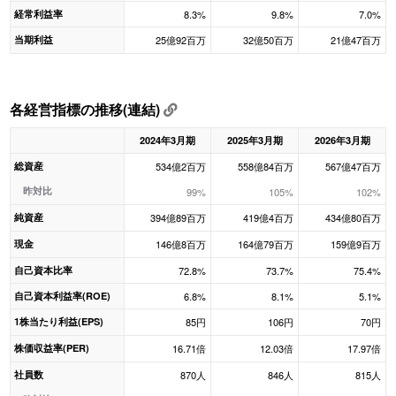
経常利益率
8.3%
9.8%
7.0%
当期利益
25億92百万
32億50百万
21億47百万
各経営指標の推移(連結)
2024年3月期
2025年3月期
2026年3月期
総資産
534億2百万
558億84百万
567億47百万
昨対比
99%
105%
102%
純資産
394億89百万
419億4百万
434億80百万
現金
146億8百万
164億79百万
159億9百万
自己資本比率
72.8%
73.7%
75.4%
自己資本利益率(ROE)
6.8%
8.1%
5.1%
1株当たり利益(EPS)
85円
106円
70円
株価収益率(PER)
16.71倍
12.03倍
17.97倍
社員数
870人
846人
815人