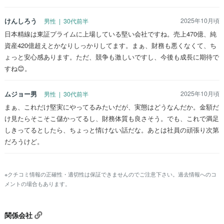
けんしろう
2025年10月頃
男性 | 30代前半
日本精線は東証プライムに上場している堅い会社ですね。売上470億、純
資産420億超えとかなりしっかりしてます。まぁ、財務も悪くなくて、ち
ょっと安心感あります。ただ、競争も激しいですし、今後も成長に期待で
すね😊。
ムジョー男
2025年10月頃
男性 | 30代前半
まぁ、これだけ堅実にやってるみたいだが、実態はどうなんだか。金額だ
け見たらそこそこ儲かってるし、財務体質も良さそう。でも、これで満足
しきってるとしたら、ちょっと情けない話だな。あとは社員の頑張り次第
だろうけど。
※クチコミ情報の正確性・適切性は保証できませんのでご注意下さい。過去情報へのコ
メントの場合もあります。
関係会社