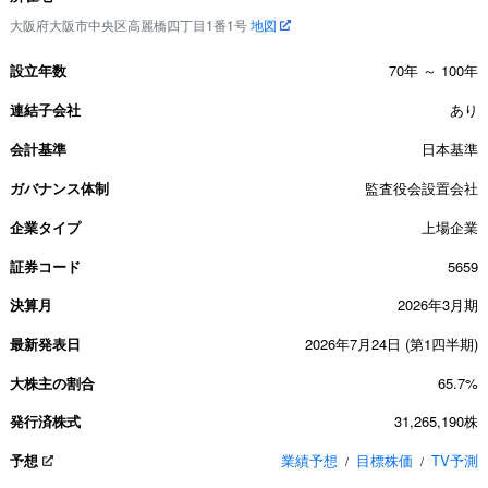
大阪府大阪市中央区高麗橋四丁目1番1号
地図
設立年数
70年 ～ 100年
連結子会社
あり
会計基準
日本基準
ガバナンス体制
監査役会設置会社
企業タイプ
上場企業
証券コード
5659
決算月
2026年3月期
最新発表日
2026年7月24日 (第1四半期)
大株主の割合
65.7%
発行済株式
31,265,190株
予想
業績予想
目標株価
TV予測
/
/