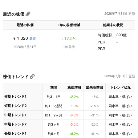
最近の株価
2026年7月31日 更新
最近の株価
1年の株価増減
前期末の状況
時価総額
393億
¥ 1,320
+17.5%
最新
PER
-
2026年7月31日
1年前比
PBR
-
株価トレンド
2026年7月31日 更新
期間
株価増減
出来高増減
トレンド状況
短期トレンド1
約3、4日
+2.2%
-18%
同水準・横ばい
短期トレンド2
約1、2週間
-1.0%
+15%
同水準・横ばい
中期トレンド1
約1、2ヶ月
-8.8%
+31%
同水準・横ばい
中期トレンド2
約3ヶ月
-5.0%
-20%
同水準・横ばい
長期トレンド1
約6ヶ月
+8.2%
+61%
同水準・横ばい