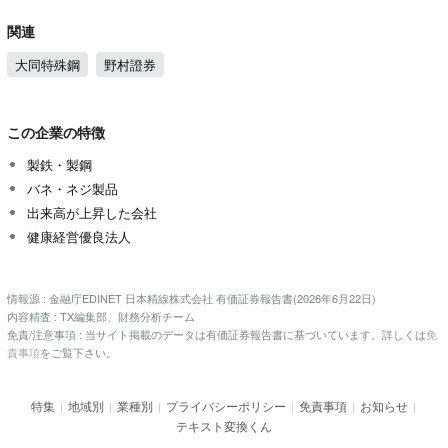
関連
大同特殊鋼
野村證券
この企業の特徴
製鉄・製鋼
バネ・ネジ製品
出来高が上昇した会社
健康経営優良法人
情報源 : 金融庁EDINET 日本精線株式会社 有価証券報告書(2026年6月22日)
内容精査 : TX編集部、財務分析チーム
免責/注意事項 : 当サイト掲載のデータは有価証券報告書に基づいています。詳しくは
免
責事項
をご覧下さい。
特集
地域別
業種別
プライバシーポリシー
免責事項
お知らせ
|
|
|
|
|
|
テキスト変換くん