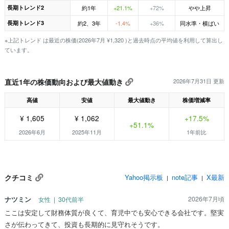
長期トレンド2
約1年
+21.1%
+72%
やや上昇
長期トレンド3
約2、3年
-1.4%
+36%
同水準・横ばい
※上記トレンド は最近の株価(2026年7月 ¥1,320 )と過去時点の平均値を利用して算出し
ています。
直近1年の株価動向および最大値動き
2026年7月31日 更新
高値
安値
最大値動き
株価増減率
¥ 1,605
¥ 1,062
+17.5%
+51.1%
2026年6月
2025年11月
1年前比
クチコミ
Yahoo掲示板
note記事
X最新
|
|
ナツミン
2026年7月頃
女性 | 30代前半
ここは安定して財務体質が良くて、育児中でも安心できる会社です。堅実
さが伝わってきて、投資も長期的に見守れそうです。