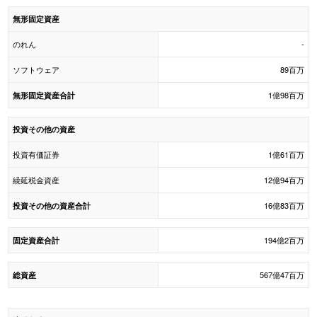
無形固定資産
のれん
-
ソフトウェア
89百万
1億98百万
無形固定資産合計
投資その他の資産
投資有価証券
1億61百万
繰延税金資産
12億94百万
16億83百万
投資その他の資産合計
194億2百万
固定資産合計
567億47百万
総資産