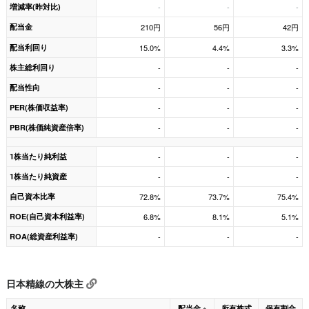
増減率(昨対比)
-
-
-
配当金
210円
56円
42円
配当利回り
15.0%
4.4%
3.3%
株主総利回り
-
-
-
配当性向
-
-
-
PER(株価収益率)
-
-
-
PBR(株価純資産倍率)
-
-
-
1株当たり純利益
-
-
-
1株当たり純資産
-
-
-
自己資本比率
72.8%
73.7%
75.4%
ROE(自己資本利益率)
6.8%
8.1%
5.1%
ROA(総資産利益率)
-
-
-
日本精線の大株主
名称
配当金
所有株式
保有割合
※