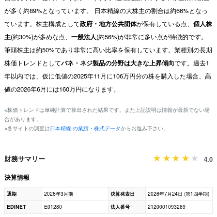
が多く約89%となっています。 日本精線の大株主の割合は約66%となっ
ています。株主構成として
政府・地方公共団体
が保有している点、
個人株
主
(約30%)が多めな点、
一般法人
(約56%)が非常に多い点が特徴的です。
筆頭株主は約50%であり非常に高い比率を保有しています。業種別の長期
株価トレンドとして
バネ・ネジ製品の分野は大きな上昇傾向
です。過去1
年以内では、仮に低値の2025年11月に106万円分の株を購入した場合、高
値の2026年6月には160万円になります。
※株価トレンドは単純計算で算出された結果です。また上記説明は情報が最新でない場
合があります。
※各サイトの調査は
日本精線 の業績・株式データ
からお進み下さい。
財務サマリー
4.0
決算情報
通期
2026年3月期
決算発表日
2026年7月24日 (第1四半期)
EDINET
E01280
法人番号
2120001093269