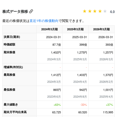
株式データ推移
4.0
最近の株価状況は
直近1年の株価動向
で閲覧できます。
2024年3月期
2025年3月期
2026年3月期
決算日(期末)
2024-03-31
2025-03-31
2026-03-31
時価総額
87.7億
399億
393億
期末株価
1,402円
1,275円
1,257円
2024年3月
2025年3月
2026年3月
増減率(昨対比)
-
-
-
最高株価
1,412円
1,403円
1,370円
2024年3月
2024年4月
2026年2月
最低株価
865円
942円
1,001円
2023年6月
2024年8月
2025年4月
最大値動き
+63%
-33%
+37%
期末月平均出来高
63,725
60,520
115,995