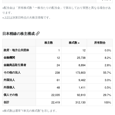
※配当金は「所有株式数 * 一株当たりの配当金」で算出しており実態と異なる場合があ
ります。
※上記は決算日時点の大株主情報です。
日本精線の株主構成
株主数
株式数
所有割合
※
政府・地方公共団体
1
12
0.0%
金融機関
12
25,738
8.2%
金融商品取引業者
24
8,894
2.8%
その他の法人
238
173,803
55.7%
外国法人
61
9,462
3.0%
外国個人
48
1,411
0.5%
個人その他
22,035
92,810
29.7%
合計
22,419
312,130
100%
※株式数は通常"1単元の株式数"を示します。