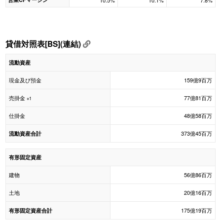
10.5%
10.1%
7.8%
貸借対照表[BS](連結)
流動資産
現金及び預金
159億9百万
売掛金
77億81百万
※1
仕掛金
48億58百万
373億45百万
流動資産合計
有形固定資産
建物
56億86百万
土地
20億16百万
175億19百万
有形固定資産合計