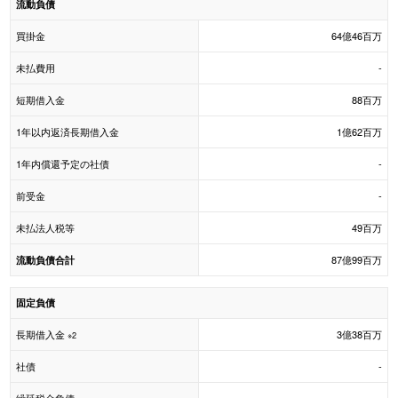
流動負債
買掛金
64億46百万
未払費用
-
短期借入金
88百万
1年以内返済長期借入金
1億62百万
1年内償還予定の社債
-
前受金
-
未払法人税等
49百万
87億99百万
流動負債合計
固定負債
長期借入金
3億38百万
※2
社債
-