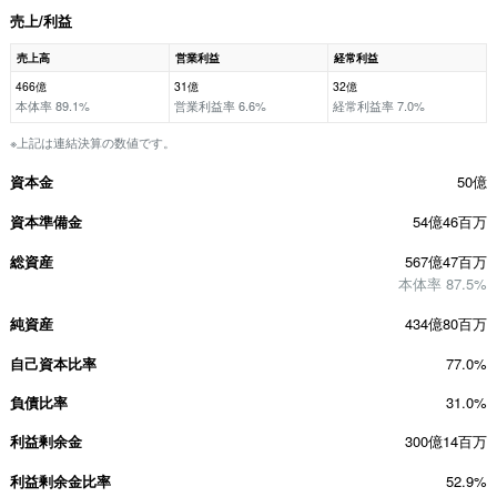
売上/利益
売上高
営業利益
経常利益
466億
31億
32億
本体率 89.1%
営業利益率 6.6%
経常利益率 7.0%
※上記は連結決算の数値です。
資本金
50億
資本準備金
54億46百万
総資産
567億47百万
本体率 87.5%
純資産
434億80百万
自己資本比率
77.0%
負債比率
31.0%
利益剰余金
300億14百万
利益剰余金比率
52.9%