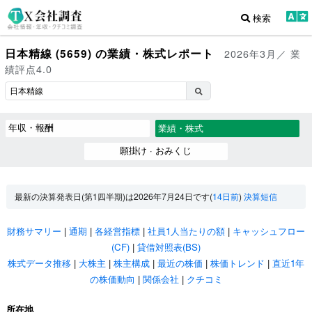
検索
日本精線 (5659) の業績・株式レポート
2026年3月／ 業
績評点4.0
年収・報酬
業績・株式
願掛け · おみくじ
最新の決算発表日(第1四半期)は2026年7月24日です(
14日前
)
決算短信
財務サマリー
|
通期
|
各経営指標
|
社員1人当たりの額
|
キャッシュフロー
(CF)
|
貸借対照表(BS)
株式データ推移
|
大株主
|
株主構成
|
最近の株価
|
株価トレンド
|
直近1年
の株価動向
|
関係会社
|
クチコミ
所在地