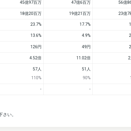
45億97百万
47億6百万
56億8
18億20百万
19億21百万
23億7
23.7%
17.7%
13.6%
4.9%
126円
49円
4.52倍
11.02倍
2
57人
51人
110%
90%
-
-
下さい。