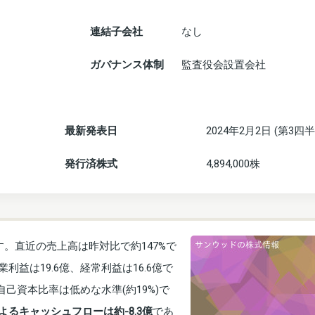
連結子会社
なし
ガバナンス体制
監査役会設置会社
最新発表日
2024年2月2日 (第3四半
発行済株式
4,894,000株
す。直近の売上高は昨対比で約147%で
益は19.6億、経常利益は16.6億で
己資本比率は低めな水準(約19%)で
よるキャッシュフローは約-8.3億
であ