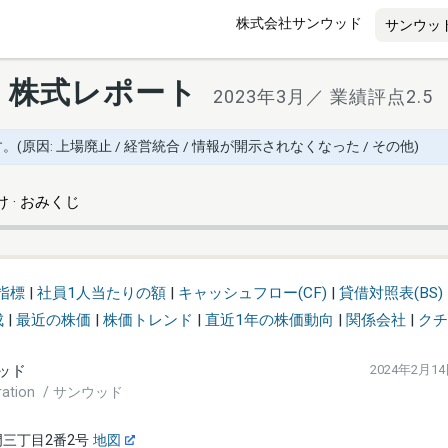
株式会社サンウッド
・株式レポート
2023年3月／ 業績評点2.5
因: 上場廃止 / 経営統合 / 情報が開示されなくなった / その他)
 · おみくじ
指標
|
社員1人当たりの額
|
キャッシュフロー(CF)
|
貸借対照表(BS)
成
|
最近の株価
|
株価トレンド
|
直近1年の株価動向
|
関係会社
|
クチ
ッド
2024年2月1
oration / サンウッド
三丁目2番2号
地図