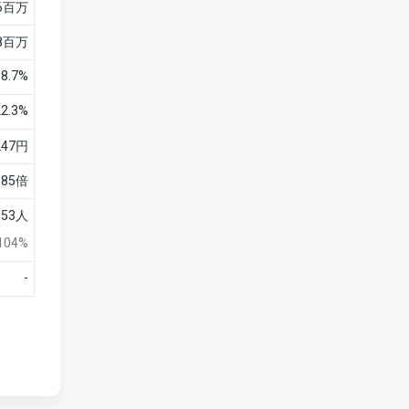
6百万
8百万
18.7%
22.3%
247円
.85倍
53人
104%
-