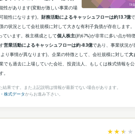
能性があります(変動が激しい事業の場
可能性になります)。
財務活動によるキャッシュフローは約13.7億
債の状況として会社規模に対して大きな有利子負債が存在します。
なっています。株主構成として
個人株主
(約67%)が非常に多い点が特
す
営業活動によるキャッシュフローは約-8.3億
であり、事業状況が
により事情が異なります)。企業の特徴として、会社規模に対して
大
業でも過去に上場していた会社、投資法人、もしくは株式情報を公
す。
た結果です。また上記説明は情報が最新でない場合があります。
績・株式データ
からお進み下さい。