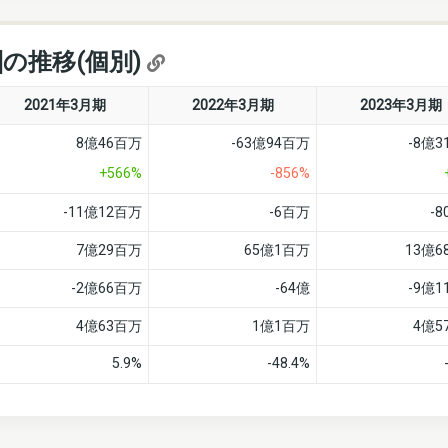
]の推移(個別)
2021年3月期
2022年3月期
2023年3月期
8億46百万
-63億94百万
-8億
+566%
-856%
-11億12百万
-6百万
-
7億29百万
65億1百万
13億6
-2億66百万
-64億
-9億
4億63百万
1億1百万
4億5
5.9%
-48.4%