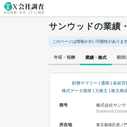
サンウッドの業績
このページは情報が古い可能性があります。(原
年収・報酬
願掛け
業績・株式
財務サマリー
|
通期
|
各経営
株式データ推移
|
大株主
|
株主構
商号
株式会社サンウ
Sunwood Corp
所在地
東京都港区虎ノ門