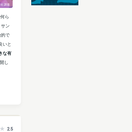
で何ら
 サン
徴的で
良いと
きな有
開し
2.5