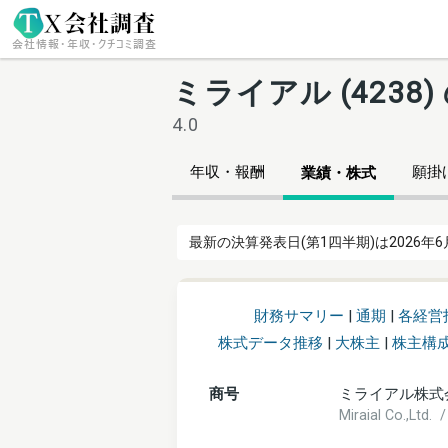
ミライアル (423
4.0
年収・報酬
願掛け
業績・株式
最新の決算発表日(第1四半期)は2026年6
財務サマリー
|
通期
|
各経営
株式データ推移
|
大株主
|
株主構
商号
ミライアル株式
Miraial Co.,Lt