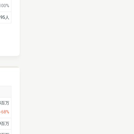
100%
95人
4百万
-68%
59百万