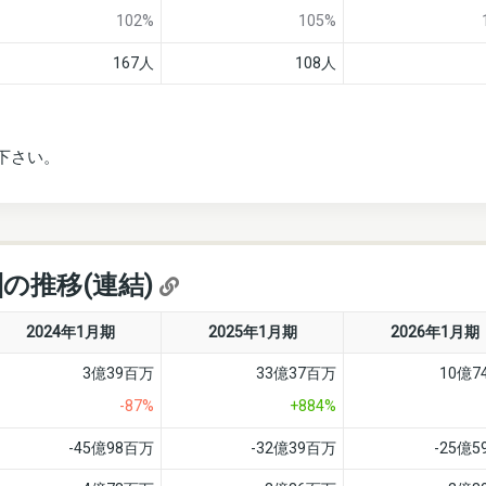
102%
105%
167人
108人
下さい。
]の推移(連結)
2024年1月期
2025年1月期
2026年1月期
3億39百万
33億37百万
10億7
-87%
+884%
-45億98百万
-32億39百万
-25億