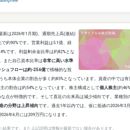
radingView
新は2026年1月期)。通期売上高(連結)
で約90%です。営業利益は5.1億、経
約4%です。利益剰余金比率は約82%とな
。また自己資本比率は
非常に高い水準
ュフローは約-25.6億
で積極的な投
うち本体企業の割合が多く約85%となっています。資産の中では有
主の割合は約54%となっています。株主構成として
個人株主
(約46
が多めな点が特徴的です。そして直近の出来高は減少傾向です。業種別
造の分野は上昇傾向
です。過去1年以内では、仮に低値の2026年3月
26年6月には209万円になります。
た結果です。また上記説明は情報が最新でない場合があります。