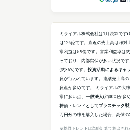
Google
T
ミライアル株式会社は1月決算です(最
は126億です。直近の売上高は昨対比
常利益は5.9億です。営業利益率は
っており、内部留保が多い状況です
(約86%)です。
投資活動によるキャッシ
資が行われています。連結売上高の
資産が多めです。 ミライアルの大株
常に多い点、
一般法人
(約30%)
株価トレンドとして
プラスチック製
万円分の株を購入した場合、高値の20
※株価トレンドは単純計算で算出され