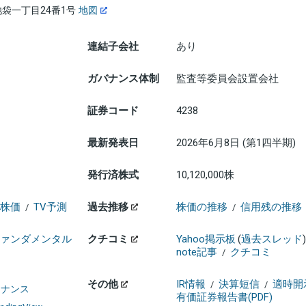
袋一丁目24番1号
地図
連結子会社
あり
ガバナンス体制
監査等委員会設置会社
証券コード
4238
最新発表日
2026年6月8日 (第1四半期)
発行済株式
10,120,000株
株価
TV予測
過去推移
株価の推移
信用残の推移
/
/
ァンダメンタル
クチコミ
Yahoo掲示板
(
過去スレッド
)
note記事
クチコミ
/
その他
IR情報
決算短信
適時開
/
/
ァイナンス
有価証券報告書(PDF)