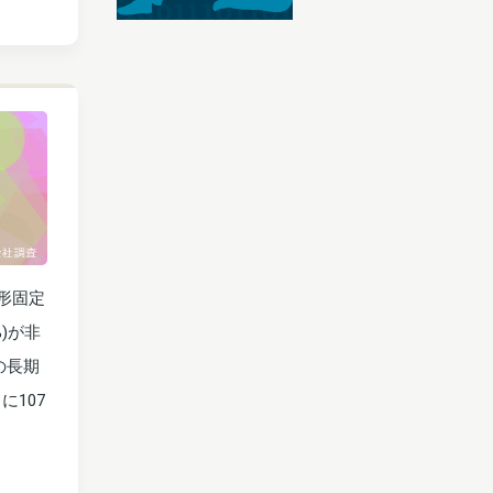
形固定
%)が非
の長期
に107