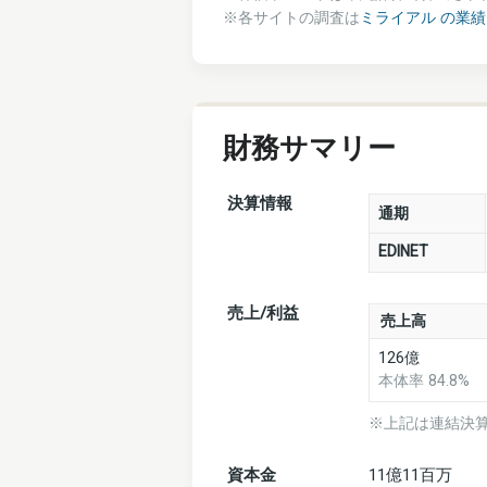
※各サイトの調査は
ミライアル の業
財務サマリー
決算情報
通期
EDINET
売上/利益
売上高
126億
本体率 84.8%
※上記は連結決
資本金
11億11百万