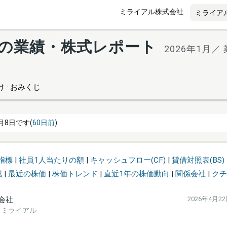
ミライアル株式会社
8) の業績・株式レポート
2026年1月／
 · おみくじ
月8日です(
60日前
)
指標
|
社員1人当たりの額
|
キャッシュフロー(CF)
|
貸借対照表(BS)
成
|
最近の株価
|
株価トレンド
|
直近1年の株価動向
|
関係会社
|
クチ
会社
2026年4月2
d. / ミライアル