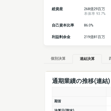
総資産
268億29百万
本体率 93.7%
自己資本比率
86.0%
利益剰余金
219億81百万
個別決算
連結決算
通期業績の推移(連結
期首
決算日(期末)