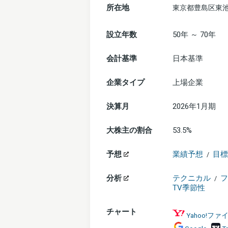
所在地
東京都豊島区東池
設立年数
50年 ～ 70年
会計基準
日本基準
企業タイプ
上場企業
決算月
2026年1月期
大株主の割合
53.5%
予想
業績予想
目標
/
分析
テクニカル
フ
/
TV季節性
チャート
Yahoo!フ