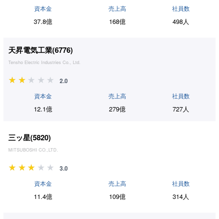
資本金
売上高
社員数
37.8億
168億
498人
天昇電気工業(
6776
)
Tensho Electric Industries Co., Ltd.
2.0
資本金
売上高
社員数
12.1億
279億
727人
三ッ星(
5820
)
MITSUBOSHI CO.,LTD.
3.0
資本金
売上高
社員数
11.4億
109億
314人