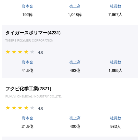
資本金
売上高
社員数
192億
1,048億
7,967人
タイガースポリマー(
4231
)
TIGERS POLYMER CORPORATION
4.0
資本金
売上高
社員数
41.5億
493億
1,895人
フクビ化学工業(
7871
)
FUKUVI CHEMICAL INDUSTRY CO.,LTD.
4.0
資本金
売上高
社員数
21.9億
400億
983人