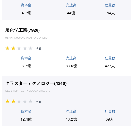
資本金
売上高
社員数
4.7億
44億
154人
旭化学工業(
7928
)
ASAHI KAGAKU KOGYO CO.,LTD.
2.0
資本金
売上高
社員数
6.7億
83.6億
477人
クラスターテクノロジー(
4240
)
CLUSTER TECHNOLOGY CO., LTD.
2.0
資本金
売上高
社員数
12.4億
10.2億
69人