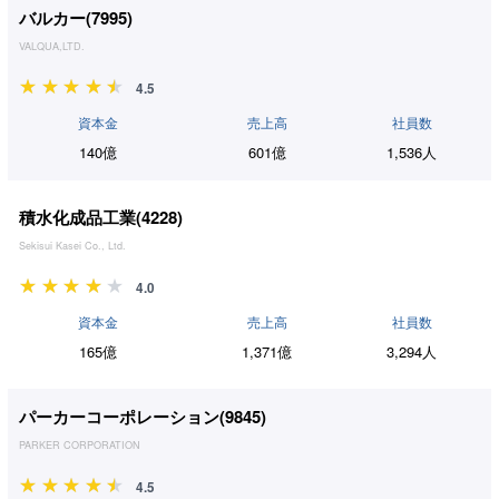
バルカー(
7995
)
VALQUA,LTD.
4.5
資本金
売上高
社員数
140億
601億
1,536人
積水化成品工業(
4228
)
Sekisui Kasei Co., Ltd.
4.0
資本金
売上高
社員数
165億
1,371億
3,294人
パーカーコーポレーション(
9845
)
PARKER CORPORATION
4.5