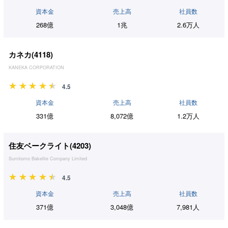
資本金
売上高
社員数
268億
1兆
2.6万人
カネカ(
4118
)
KANEKA CORPORATION
4.5
資本金
売上高
社員数
331億
8,072億
1.2万人
住友ベークライト(
4203
)
Sumitomo Bakelite Company Limited
4.5
資本金
売上高
社員数
371億
3,048億
7,981人