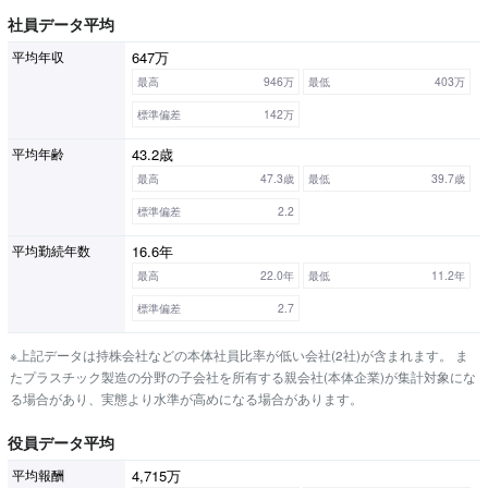
社員データ平均
647万
平均年収
最高
946万
最低
403万
標準偏差
142万
43.2歳
平均年齢
最高
47.3歳
最低
39.7歳
標準偏差
2.2
16.6年
平均勤続年数
最高
22.0年
最低
11.2年
標準偏差
2.7
※上記データは持株会社などの本体社員比率が低い会社(2社)が含まれます。 ま
たプラスチック製造の分野の子会社を所有する親会社(本体企業)が集計対象にな
る場合があり、実態より水準が高めになる場合があります。
役員データ平均
4,715万
平均報酬