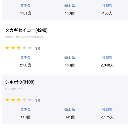
資本金
売上高
社員数
11.1億
140億
450人
タカギセイコー(
4242
)
TAKAGI SEIKO CORPORATION
3.0
資本金
売上高
社員数
21.6億
443億
2,340人
シキボウ(
3109
)
SHIKIBO LTD.
3.0
資本金
売上高
社員数
118億
391億
2,175人