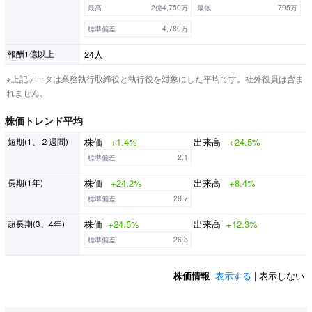
最高
2億4,750万
最低
795万
標準偏差
4,780万
24人
報酬1億以上
※上記データは業務執行取締役と執行役を対象にした平均です。社外役員は含ま
れません。
株価トレンド平均
株価
+1.4%
出来高
+24.5%
短期(1、２週間)
標準偏差
2.1
株価
+24.2%
出来高
+8.4%
長期(1年)
標準偏差
28.7
株価
+24.5%
出来高
+12.3%
超長期(3、4年)
標準偏差
26.5
株価情報
表示する
| 表示しない