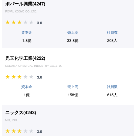
ポバール興業(
4247
)
POVAL KOGYO CO.,LTD.
3.0
資本金
売上高
社員数
1.8億
33.8億
203人
児玉化学工業(
4222
)
KODAMA CHEMICAL INDUSTRY CO.,LTD.
3.0
資本金
売上高
社員数
1億
158億
615人
ニックス(
4243
)
NIX, INC.
3.0