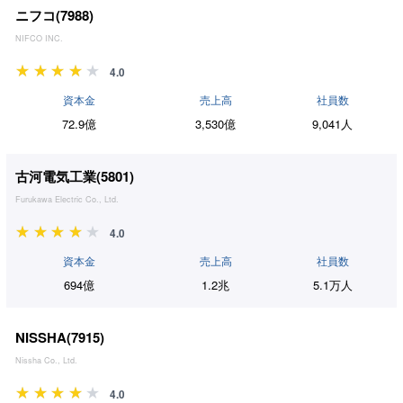
ニフコ(
7988
)
NIFCO INC.
4.0
資本金
売上高
社員数
72.9億
3,530億
9,041人
古河電気工業(
5801
)
Furukawa Electric Co., Ltd.
4.0
資本金
売上高
社員数
694億
1.2兆
5.1万人
NISSHA(
7915
)
Nissha Co., Ltd.
4.0