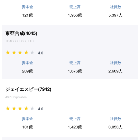
資本金
売上高
社員数
121億
1,956億
5,397人
東亞合成(
4045
)
TOAGOSEI CO., LTD.
4.0
資本金
売上高
社員数
209億
1,676億
2,609人
ジェイエスピー(
7942
)
JSP Corporation
4.0
資本金
売上高
社員数
101億
1,423億
3,053人