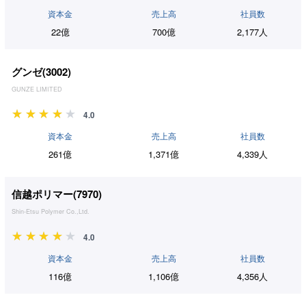
資本金
売上高
社員数
22億
700億
2,177人
グンゼ(
3002
)
GUNZE LIMITED
4.0
資本金
売上高
社員数
261億
1,371億
4,339人
信越ポリマー(
7970
)
Shin-Etsu Polymer Co.,Ltd.
4.0
資本金
売上高
社員数
116億
1,106億
4,356人