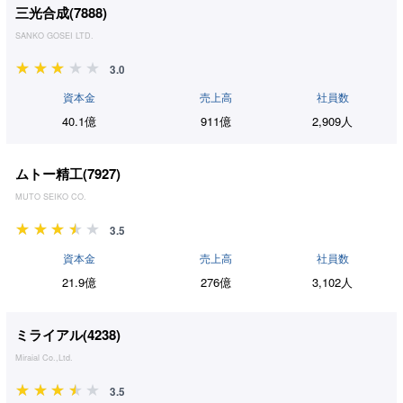
三光合成(
7888
)
SANKO GOSEI LTD.
3.0
資本金
売上高
社員数
40.1億
911億
2,909人
ムトー精工(
7927
)
MUTO SEIKO CO.
3.5
資本金
売上高
社員数
21.9億
276億
3,102人
ミライアル(
4238
)
Miraial Co.,Ltd.
3.5