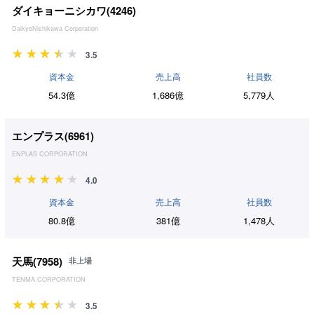
ダイキョーニシカワ(
4246
)
DaikyoNishikawa Corporation
3.5
資本金
売上高
社員数
54.3億
1,686億
5,779人
エンプラス(
6961
)
ENPLAS CORPORATION
4.0
資本金
売上高
社員数
80.8億
381億
1,478人
天馬(
7958
)
非上場
TENMA CORPORATION
3.5