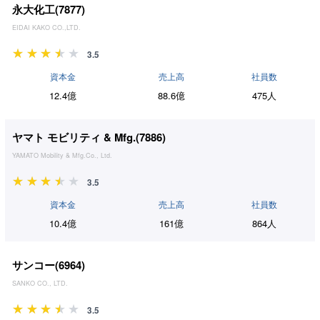
永大化工(
7877
)
EIDAI KAKO CO.,LTD.
3.5
資本金
売上高
社員数
12.4億
88.6億
475人
ヤマト モビリティ & Mfg.(
7886
)
YAMATO Mobility & Mfg.Co., Ltd.
3.5
資本金
売上高
社員数
10.4億
161億
864人
サンコー(
6964
)
SANKO CO., LTD.
3.5