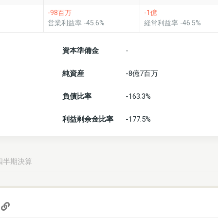
-98百万
-1億
営業利益率 -45.6%
経常利益率 -46.5%
資本準備金
-
純資産
-8億7百万
負債比率
-163.3%
利益剰余金比率
-177.5%
四半期決算
)