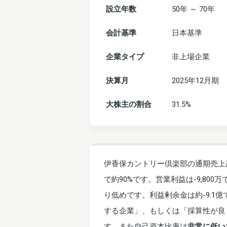
設立年数
50年 ～ 70年
会計基準
日本基準
企業タイプ
非上場企業
決算月
2025年12月期
大株主の割合
31.5%
伊香保カントリー倶楽部の通期売上高
で約90%です。営業利益は-9,800
り低めです。利益剰余金は約-9.1
する企業」、もしくは「採算性が良
す。また自己資本比率は
非常に低い