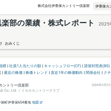
株式会社伊香保カントリー倶楽部
倶楽部の業績・株式レポート
202
 · おみくじ
指標
|
社員1人当たりの額
|
キャッシュフロー(CF)
|
貸借対照表(BS)
成
|
最近の株価
|
株価トレンド
|
直近1年の株価動向
|
関係会社
|
クチ
カントリー倶楽部
2026年3月3
 Club Co., Ltd. / イカホカントリークラブ
保町伊香保654番地
地図