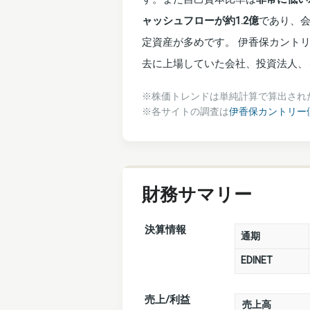
ャッシュフローが約1.2億
であり、
定資産が多めです。 伊香保カント
去に上場していた会社、投資法人、
※株価トレンドは単純計算で算出され
※各サイトの調査は
伊香保カントリー
財務サマリー
決算情報
通期
EDINET
売上/利益
売上高