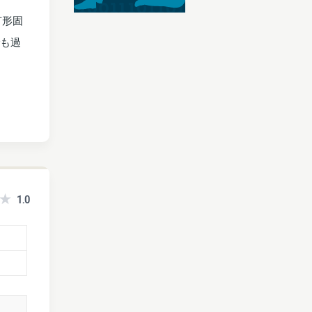
有形固
でも過
1.0