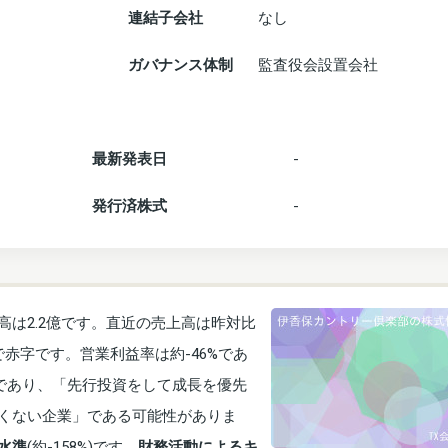
連結子会社
なし
ガバナンス体制
監査役会設置会社
最新発表日
-
発行済株式
-
は2.2億です。直近の売上高は昨対比
万で赤字です。営業利益率は約-46%であ
億であり、「先行投資をして成長を優先
くない企業」である可能性がありま
水準
(約-158%)です。
財務活動によるキ