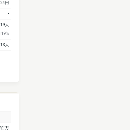
724円
-
19人
119%
13人
92百万