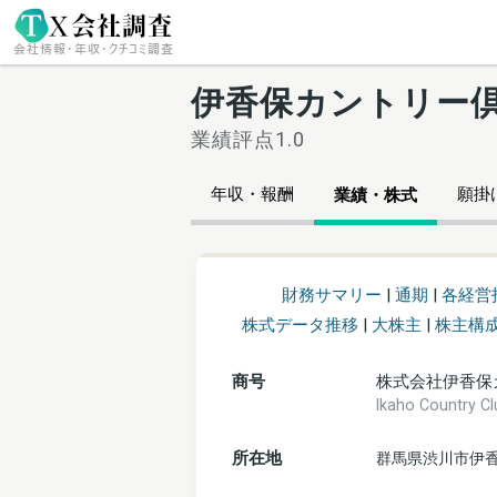
伊香保カントリー
業績評点1.0
年収・報酬
願掛け
業績・株式
財務サマリー
|
通期
|
各経営
株式データ推移
|
大株主
|
株主構
商号
株式会社伊香保
Ikaho Country
所在地
群馬県渋川市伊香