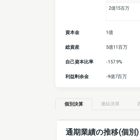
2億15百万
資本金
1億
総資産
5億11百万
自己資本比率
-157.9%
利益剰余金
-9億7百万
連結決算
個別決算
通期業績の推移(個別