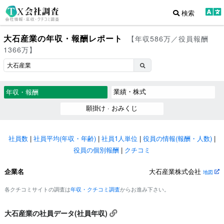
検索
大石産業の年収・報酬レポート
【年収586万／役員報酬
1366万】
業績・株式
年収・報酬
願掛け · おみくじ
社員数
|
社員平均(年収・年齢)
|
社員1人単位
|
役員の情報(報酬・人数)
|
役員の個別報酬
|
クチコミ
企業名
大石産業株式会社
地図
各クチコミサイトの調査は
年収・クチコミ調査
からお進み下さい。
大石産業の社員データ(社員年収)