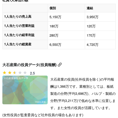
個別
連結
1人当たりの売上高
5,150万
3,950万
1人当たりの営業利益
180万
120万
1人当たりの経常利益
280万
170万
1人当たりの総資産
6,550万
4,720万
大石産業の役員データ(役員報酬)
2.5
大石産業の役員(社外役員を除く)の平均報
酬は1,366万です。業種別としては、板紙
製造の分野(平均3,696万)、パルプ・製紙の
分野(平均3,211万)で低めな水準に位置しま
す。また女性の役員が活躍しています。
(女性役員が監査委員など社外役員の場合もあります)