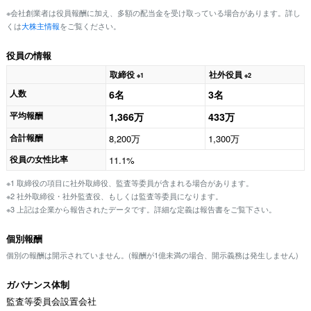
※会社創業者は役員報酬に加え、多額の配当金を受け取っている場合があります。詳し
くは
大株主情報
をご覧ください。
役員の情報
取締役
社外役員
※1
※2
人数
6名
3名
平均報酬
1,366万
433万
合計報酬
8,200万
1,300万
役員の女性比率
11.1%
※1 取締役の項目に社外取締役、監査等委員が含まれる場合があります。
※2 社外取締役・社外監査役、もしくは監査等委員になります。
※3 上記は企業から報告されたデータです。詳細な定義は報告書をご覧下さい。
個別報酬
個別の報酬は開示されていません。(報酬が1億未満の場合、開示義務は発生しません)
ガバナンス体制
監査等委員会設置会社