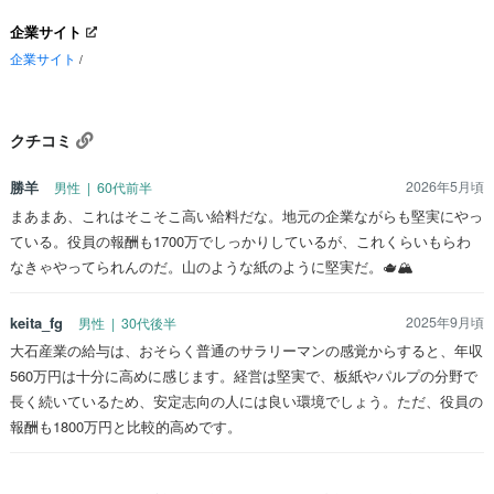
企業サイト
企業サイト
/
クチコミ
勝羊
2026年5月頃
男性 | 60代前半
まあまあ、これはそこそこ高い給料だな。地元の企業ながらも堅実にやっ
ている。役員の報酬も1700万でしっかりしているが、これくらいもらわ
なきゃやってられんのだ。山のような紙のように堅実だ。🫖🏔️
keita_fg
2025年9月頃
男性 | 30代後半
大石産業の給与は、おそらく普通のサラリーマンの感覚からすると、年収
560万円は十分に高めに感じます。経営は堅実で、板紙やパルプの分野で
長く続いているため、安定志向の人には良い環境でしょう。ただ、役員の
報酬も1800万円と比較的高めです。