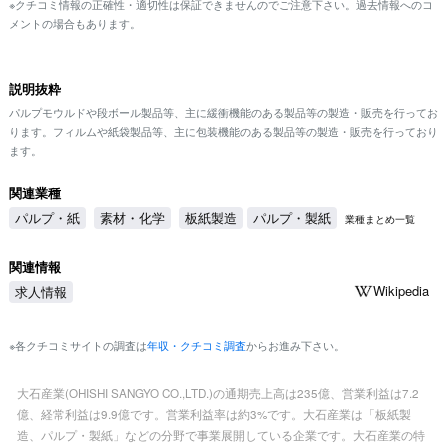
※クチコミ情報の正確性・適切性は保証できませんのでご注意下さい。過去情報へのコ
メントの場合もあります。
説明抜粋
パルプモウルドや段ボール製品等、主に緩衝機能のある製品等の製造・販売を行ってお
ります。フィルムや紙袋製品等、主に包装機能のある製品等の製造・販売を行っており
ます。
関連業種
パルプ・紙
素材・化学
板紙製造
パルプ・製紙
業種まとめ一覧
関連情報
Wikipedia
求人情報
※各クチコミサイトの調査は
年収・クチコミ調査
からお進み下さい。
大石産業(OHISHI SANGYO CO.,LTD.)の通期売上高は235億、営業利益は7.2
億、経常利益は9.9億です。営業利益率は約3%です。大石産業は「板紙製
造、パルプ・製紙」などの分野で事業展開している企業です。大石産業の特