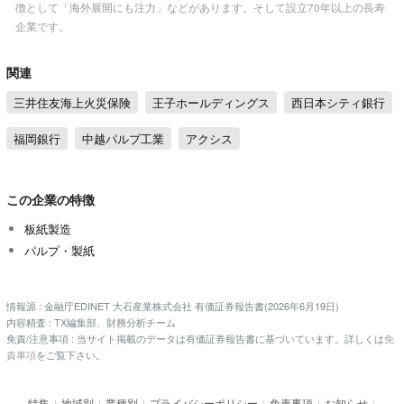
徴として「海外展開にも注力」などがあります。そして設立70年以上の長寿
企業です。
関連
三井住友海上火災保険
王子ホールディングス
西日本シティ銀行
福岡銀行
中越パルプ工業
アクシス
この企業の特徴
板紙製造
パルプ・製紙
情報源 : 金融庁EDINET 大石産業株式会社 有価証券報告書(2026年6月19日)
内容精査 : TX編集部、財務分析チーム
免責/注意事項 : 当サイト掲載のデータは有価証券報告書に基づいています。詳しくは
免
責事項
をご覧下さい。
特集
地域別
業種別
プライバシーポリシー
免責事項
お知らせ
|
|
|
|
|
|