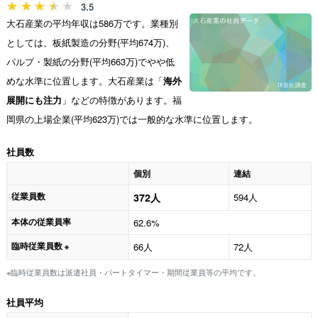
3.5
大石産業の平均年収は586万です。業種別
としては、板紙製造の分野(平均674万)、
パルプ・製紙の分野(平均663万)でやや低
めな水準に位置します。大石産業は「
海外
展開にも注力
」などの特徴があります。福
岡県の上場企業(平均623万)では一般的な水準に位置します。
社員数
個別
連結
従業員数
372人
594人
本体の従業員率
62.6%
臨時従業員数
66人
72人
※
※臨時従業員数は派遣社員・パートタイマー・期間従業員等の平均です。
社員平均