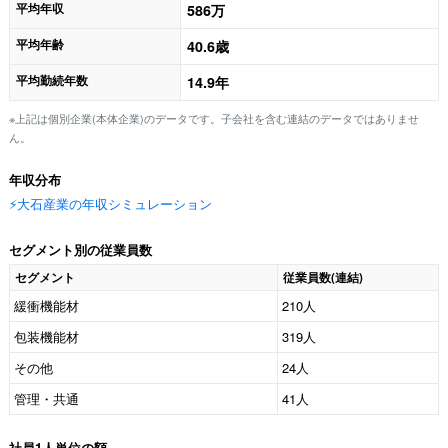
平均年収
586万
平均年齢
40.6歳
平均勤続年数
14.9年
※上記は個別企業(本体企業)のデータです。子会社を含む連結のデータではありませ
ん。
年収分布
⚡️大石産業の年収シミュレーション
セグメント別の従業員数
セグメント
従業員数(連結)
緩衝機能材
210人
包装機能材
319人
その他
24人
管理・共通
41人
社員1人単位の額