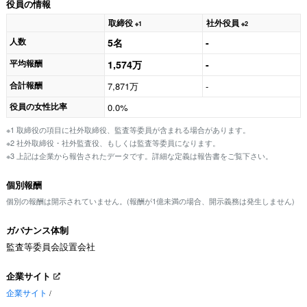
役員の情報
取締役
社外役員
※1
※2
人数
5名
-
平均報酬
1,574万
-
合計報酬
7,871万
-
役員の女性比率
0.0%
※1 取締役の項目に社外取締役、監査等委員が含まれる場合があります。
※2 社外取締役・社外監査役、もしくは監査等委員になります。
※3 上記は企業から報告されたデータです。詳細な定義は報告書をご覧下さい。
個別報酬
個別の報酬は開示されていません。(報酬が1億未満の場合、開示義務は発生しません)
ガバナンス体制
監査等委員会設置会社
企業サイト
企業サイト
/