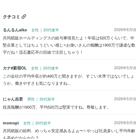
クチコミ
るんるんaiko
2026年6月頃
女性 | 20代後半
共同紙販ホールディングスの給与事情見たよ！年収は520万くらいで、中
堅企業としてはちょうどいい感じ⭐お偉いさんの報酬は1900万で謙虚な数
字だね！流石慶応卒の目線で注目しちゃう！
カナ#新宿OL
2026年5月頃
女性 | 20代後半
この会社の平均年収が約490万と聞きますが、すごい水準ではないでしょ
うか。働きやすさも気になりますね…
にゃん吉君
2026年5月頃
男性 | 30代前半
役員報酬が1900万、平均520万は堅実ですね。尊敬します。
momopi
2025年9月頃
女性 | 20代前半
共同紙販の給料、めっちゃ安定感あるよぉ〜✨やっぱ社員多いし平均年齢
も高めだからかな？