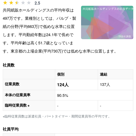
2.5
共同紙販ホールディングスの平均年収は
497万です。業種別としては、パルプ・製
紙の分野(平均663万)で低めな水準に位置
します。平均勤続年数は24.1年で長めで
す。平均年齢は高く51.7歳となっていま
す。東京都の上場企業(平均730万)では低めな水準に位置します。
社員数
個別
連結
従業員数
124人
137人
本体の従業員率
90.5%
臨時従業員数
-
-
※
※臨時従業員数は派遣社員・パートタイマー・期間従業員等の平均です。
社員平均