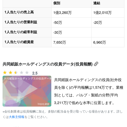
個別
連結
1人当たりの売上高
1億3,260万
1億2,010万
1人当たりの営業利益
-50万
-20万
1人当たりの経常利益
-30万
1人当たりの総資産
7,650万
6,960万
共同紙販ホールディングスの役員データ(役員報酬)
2.5
共同紙販ホールディングスの役員(社外役
員を除く)の平均報酬は1,574万です。業種
別としては、パルプ・製紙の分野(平均
3,211万)で低めな水準に位置します。
※会社創業者は役員報酬に加え、多額の配当金を受け取っている場合があります。詳し
くは
大株主情報
をご覧ください。