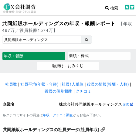
検索
共同紙販ホールディングスの年収・報酬レポート
【年収
497万／役員報酬1574万】
業績・株式
年収・報酬
願掛け · おみくじ
社員数
|
社員平均(年収・年齢)
|
社員1人単位
|
役員の情報(報酬・人数)
|
役員の個別報酬
|
クチコミ
企業名
株式会社共同紙販ホールディングス
地図
各クチコミサイトの調査は
年収・クチコミ調査
からお進み下さい。
共同紙販ホールディングスの社員データ(社員年収)