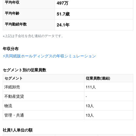
平均年収
497万
平均年齢
51.7歳
平均勤続年数
24.1年
※上記は子会社を含む連結のデータです。
年収分布
⚡️共同紙販ホールディングスの年収シミュレーション
セグメント別の従業員数
セグメント
従業員数(連結)
洋紙卸売
111人
不動産賃貸
-
物流
13人
管理・共通
13人
社員1人単位の額