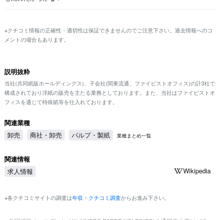
※クチコミ情報の正確性・適切性は保証できませんのでご注意下さい。過去情報へのコ
メントの場合もあります。
説明抜粋
当社(共同紙販ホールディングス)、子会社(関東流通、ファイビストオフィス)の計3社で
構成されており洋紙の販売を主たる業務としております。また、当社はファイビストオ
フィスを通じて特殊紙等を仕入れております。
関連業種
卸売
商社・卸売
パルプ・製紙
業種まとめ一覧
関連情報
Wikipedia
求人情報
※各クチコミサイトの調査は
年収・クチコミ調査
からお進み下さい。