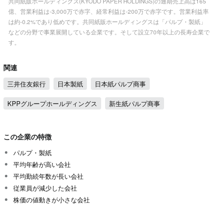
共同紙販ホールディングス(KYODO PAPER HOLDINGS)の通期売上高は165
億、営業利益は-3,000万で赤字、経常利益は-200万で赤字です。営業利益率
は約-0.2%であり低めです。共同紙販ホールディングスは「パルプ・製紙」
などの分野で事業展開している企業です。そして設立70年以上の長寿企業で
す。
関連
三井住友銀行
日本製紙
日本紙パルプ商事
KPPグループホールディングス
新生紙パルプ商事
この企業の特徴
パルプ・製紙
平均年齢が高い会社
平均勤続年数が長い会社
従業員が減少した会社
株価の値動きが小さな会社