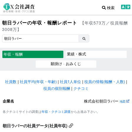
検索
朝日ラバーの年収・報酬レポート
【年収573万／役員報酬
3008万】
業績・株式
年収・報酬
願掛け · おみくじ
社員数
|
社員平均(年収・年齢)
|
社員1人単位
|
役員の情報(報酬・人数)
|
役員の個別報酬
|
クチコミ
企業名
株式会社朝日ラバー
地図
各クチコミサイトの調査は
年収・クチコミ調査
からお進み下さい。
朝日ラバーの社員データ(社員年収)