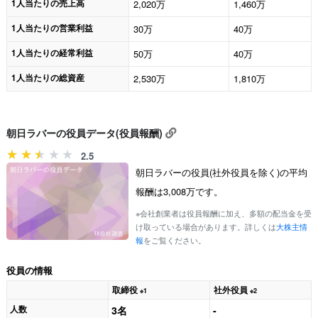
1人当たりの売上高
2,020万
1,460万
1人当たりの営業利益
30万
40万
1人当たりの経常利益
50万
40万
1人当たりの総資産
2,530万
1,810万
朝日ラバーの役員データ(役員報酬)
2.5
朝日ラバーの役員(社外役員を除く)の平均
報酬は3,008万です。
※会社創業者は役員報酬に加え、多額の配当金を受
け取っている場合があります。詳しくは
大株主情
報
をご覧ください。
役員の情報
取締役
社外役員
※1
※2
人数
3名
-