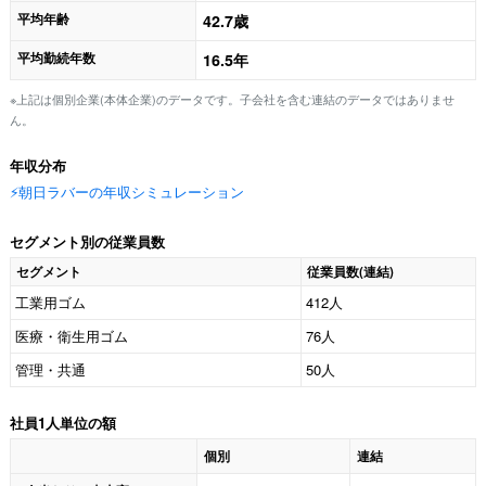
平均年齢
42.7歳
平均勤続年数
16.5年
※上記は個別企業(本体企業)のデータです。子会社を含む連結のデータではありませ
ん。
年収分布
⚡️朝日ラバーの年収シミュレーション
セグメント別の従業員数
セグメント
従業員数(連結)
工業用ゴム
412人
医療・衛生用ゴム
76人
管理・共通
50人
社員1人単位の額
個別
連結