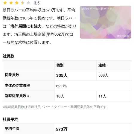
3.5
朝日ラバーの平均年収は573万です。平均
勤続年数は16.5年で長めです。朝日ラバー
は「
海外展開にも注力
」などの特徴があり
ます。埼玉県の上場企業(平均602万)では
一般的な水準に位置します。
社員数
個別
連結
従業員数
335人
538人
本体の従業員率
62.3%
臨時従業員数
10人
11人
※
※臨時従業員数は派遣社員・パートタイマー・期間従業員等の平均です。
社員平均
平均年収
573万