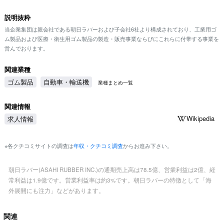
説明抜粋
当企業集団は親会社である朝日ラバーおよび子会社6社より構成されており、工業用ゴ
ム製品および医療・衛生用ゴム製品の製造・販売事業ならびにこれらに付帯する事業を
営んでおります。
関連業種
ゴム製品
自動車・輸送機
業種まとめ一覧
関連情報
Wikipedia
求人情報
※各クチコミサイトの調査は
年収・クチコミ調査
からお進み下さい。
朝日ラバー(ASAHI RUBBER INC.)の通期売上高は78.5億、営業利益は2億、経
常利益は1.9億です。営業利益率は約3%です。朝日ラバーの特徴として「海
外展開にも注力」などがあります。
関連