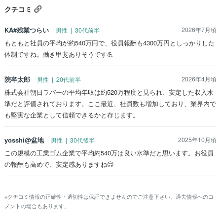
クチコミ
KA#残業つらい
2026年7月頃
男性 | 30代前半
もともと社員の平均が約540万円で、役員報酬も4300万円としっかりした
体制ですね。働き甲斐ありそうです💪
院卒太郎
2026年4月頃
男性 | 20代前半
株式会社朝日ラバーの平均年収は約520万程度と見られ、安定した収入水
準だと評価されております。ここ最近、社員数も増加しており、業界内で
も堅実な企業として信頼できるかと存じます。
yosshi@盆地
2025年10月頃
男性 | 30代後半
この規模の工業ゴム企業で平均約540万は良い水準だと思います。お役員
の報酬も高めで、安定感ありますね😊
※クチコミ情報の正確性・適切性は保証できませんのでご注意下さい。過去情報へのコ
メントの場合もあります。