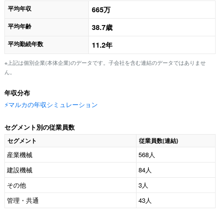
平均年収
665万
平均年齢
38.7歳
平均勤続年数
11.2年
※上記は個別企業(本体企業)のデータです。子会社を含む連結のデータではありませ
ん。
年収分布
⚡️マルカの年収シミュレーション
セグメント別の従業員数
セグメント
従業員数(連結)
産業機械
568人
建設機械
84人
その他
3人
管理・共通
43人