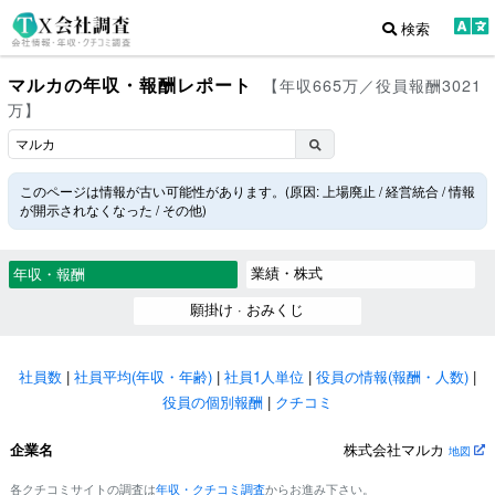
検索
マルカの年収・報酬レポート
【年収665万／役員報酬3021
万】
このページは情報が古い可能性があります。(原因: 上場廃止 / 経営統合 / 情報
が開示されなくなった / その他)
業績・株式
年収・報酬
願掛け · おみくじ
社員数
|
社員平均(年収・年齢)
|
社員1人単位
|
役員の情報(報酬・人数)
|
役員の個別報酬
|
クチコミ
企業名
株式会社マルカ
地図
各クチコミサイトの調査は
年収・クチコミ調査
からお進み下さい。