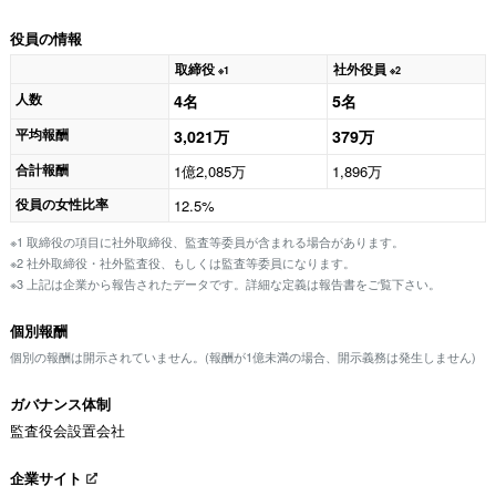
役員の情報
取締役
社外役員
※1
※2
人数
4名
5名
平均報酬
3,021万
379万
合計報酬
1億2,085万
1,896万
役員の女性比率
12.5%
※1 取締役の項目に社外取締役、監査等委員が含まれる場合があります。
※2 社外取締役・社外監査役、もしくは監査等委員になります。
※3 上記は企業から報告されたデータです。詳細な定義は報告書をご覧下さい。
個別報酬
個別の報酬は開示されていません。(報酬が1億未満の場合、開示義務は発生しません)
ガバナンス体制
監査役会設置会社
企業サイト