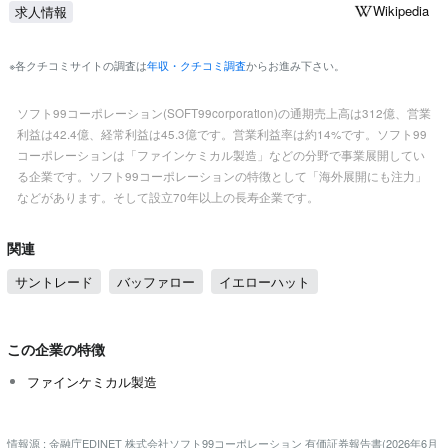
Wikipedia
求人情報
※各クチコミサイトの調査は
年収・クチコミ調査
からお進み下さい。
ソフト99コーポレーション(SOFT99corporation)の通期売上高は312億、営業
利益は42.4億、経常利益は45.3億です。営業利益率は約14%です。ソフト99
コーポレーションは「ファインケミカル製造」などの分野で事業展開してい
る企業です。ソフト99コーポレーションの特徴として「海外展開にも注力」
などがあります。そして設立70年以上の長寿企業です。
関連
サントレード
バッファロー
イエローハット
この企業の特徴
ファインケミカル製造
情報源 : 金融庁EDINET 株式会社ソフト99コーポレーション 有価証券報告書(2026年6月