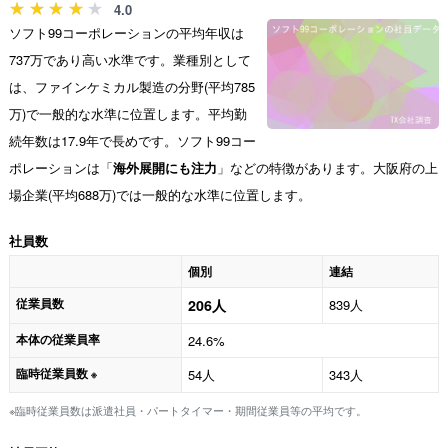
4.0
ソフト99コーポレーションの平均年収は
737万であり高い水準です。業種別として
は、ファインケミカル製造の分野(平均785
万)で一般的な水準に位置します。平均勤
続年数は17.9年で長めです。ソフト99コー
ポレーションは「
海外展開にも注力
」などの特徴があります。大阪府の上
場企業(平均688万)では一般的な水準に位置します。
社員数
個別
連結
従業員数
206人
839人
本体の従業員率
24.6%
臨時従業員数
54人
343人
※
※臨時従業員数は派遣社員・パートタイマー・期間従業員等の平均です。