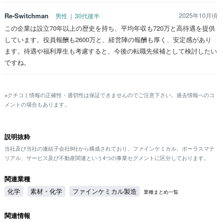
Re-Switchman
2025年10月頃
男性 | 30代後半
この企業は設立70年以上の歴史を持ち、平均年収も720万と高待遇を提供
しています。役員報酬も2600万と、経営陣の報酬も厚く、安定感があり
ます。待遇や福利厚生も考慮すると、今後の転職先候補として検討したい
ですね。
※クチコミ情報の正確性・適切性は保証できませんのでご注意下さい。過去情報へのコ
メントの場合もあります。
説明抜粋
当社及び当社の連結子会社9社から構成されており、ファインケミカル、ポーラスマテ
リアル、サービス及び不動産関連という4つの事業セグメントに区分しております。
関連業種
化学
素材・化学
ファインケミカル製造
業種まとめ一覧
関連情報