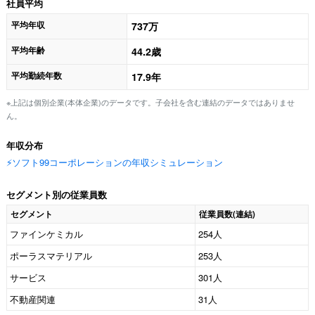
社員平均
平均年収
737万
平均年齢
44.2歳
平均勤続年数
17.9年
※上記は個別企業(本体企業)のデータです。子会社を含む連結のデータではありませ
ん。
年収分布
⚡️ソフト99コーポレーションの年収シミュレーション
セグメント別の従業員数
セグメント
従業員数(連結)
ファインケミカル
254人
ポーラスマテリアル
253人
サービス
301人
不動産関連
31人