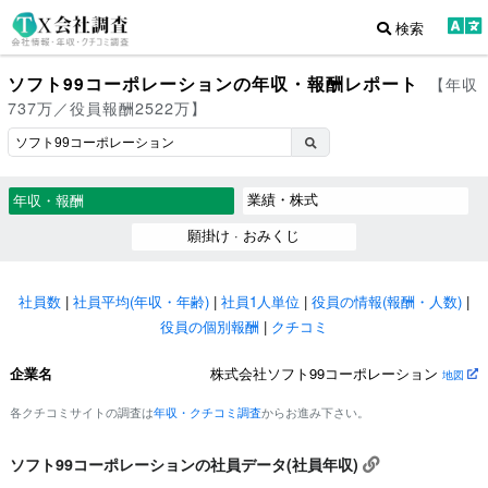
検索
ソフト99コーポレーションの年収・報酬レポート
【年収
737万／役員報酬2522万】
業績・株式
年収・報酬
願掛け · おみくじ
社員数
|
社員平均(年収・年齢)
|
社員1人単位
|
役員の情報(報酬・人数)
|
役員の個別報酬
|
クチコミ
企業名
株式会社ソフト99コーポレーション
地図
各クチコミサイトの調査は
年収・クチコミ調査
からお進み下さい。
ソフト99コーポレーションの社員データ(社員年収)