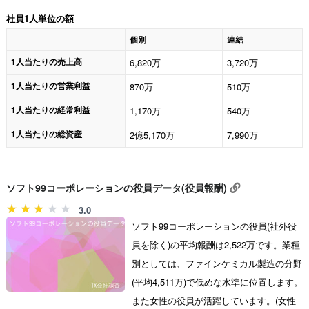
社員1人単位の額
個別
連結
1人当たりの売上高
6,820万
3,720万
1人当たりの営業利益
870万
510万
1人当たりの経常利益
1,170万
540万
1人当たりの総資産
2億5,170万
7,990万
ソフト99コーポレーションの役員データ(役員報酬)
3.0
ソフト99コーポレーションの役員(社外役
員を除く)の平均報酬は2,522万です。業種
別としては、ファインケミカル製造の分野
(平均4,511万)で低めな水準に位置します。
また女性の役員が活躍しています。(女性