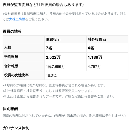
役員が監査委員など社外役員の場合もあります)
※会社創業者は役員報酬に加え、多額の配当金を受け取っている場合があります。詳し
くは
大株主情報
をご覧ください。
役員の情報
取締役
社外役員
※1
※2
人数
7名
4名
平均報酬
2,522万
1,189万
合計報酬
1億7,659万
4,757万
役員の女性比率
18.2%
※1 取締役の項目に社外取締役、監査等委員が含まれる場合があります。
※2 社外取締役・社外監査役、もしくは監査等委員になります。
※3 上記は企業から報告されたデータです。詳細な定義は報告書をご覧下さい。
個別報酬
個別の報酬は開示されていません。(報酬が1億未満の場合、開示義務は発生しません)
ガバナンス体制