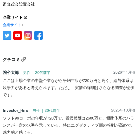
監査役会設置会社
企業サイト
企業サイト
/
クチコミ
院卒太郎
2026年4月頃
男性 | 20代前半
ここは上場企業の中堅企業ながら平均年収が720万円と高く、給与体系は
競争力があると考えられます。ただし、実情の詳細はさらなる調査が必要
です。
Investor_Hiro
2025年10月頃
男性 | 30代前半
ソフト99コーポの年収が720万で、役員報酬は2600万と、報酬体系のバラ
ンスが一定の水準を示している。特にエグゼクティブ層の報酬が高めで、
魅力的と感じる。