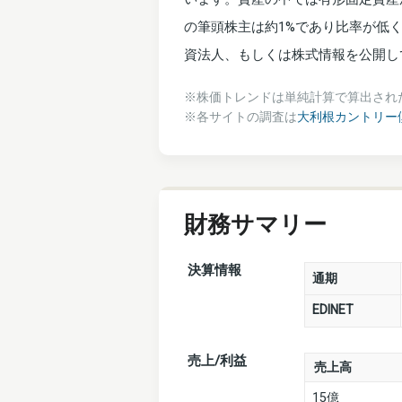
の筆頭株主は約1%であり比率が低
資法人、もしくは株式情報を公開し
※株価トレンドは単純計算で算出され
※各サイトの調査は
大利根カントリー
財務サマリー
決算情報
通期
EDINET
売上/利益
売上高
15億