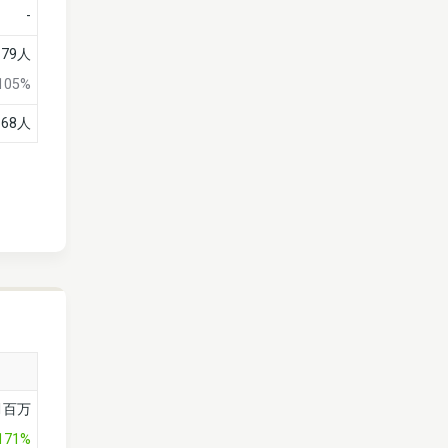
-
79人
105%
68人
1百万
171%