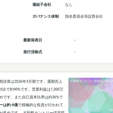
連結子会社
なし
ガバナンス体制
指名委員会等設置会社
最新発表日
-
発行済株式
-
決算は2026年3月期です。通期売上
比で約90%です。営業利益は1,300万
低めです。また自己資本比率は約36%で
は約-6億
で積極的な投資が行われて
が多めです。 大利根カントリー倶楽部