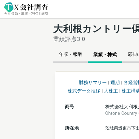
大利根カントリー
業績評点3.0
年収・報酬
願掛け
業績・株式
財務サマリー
|
通期
|
各経営
株式データ推移
|
大株主
|
株主構
商号
株式会社大利根
Ohtone Count
所在地
茨城県坂東市下出