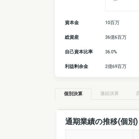
資本金
10百万
総資産
36億6百万
自己資本比率
36.0%
利益剰余金
2億69百万
連結決算
個別決算
通期業績の推移(個別