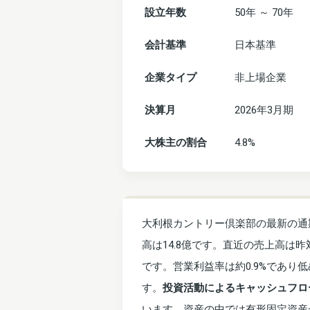
設立年数
50年 ～ 70年
会計基準
日本基準
企業タイプ
非上場企業
決算月
2026年3月期
大株主の割合
4.8%
大利根カントリー倶楽部の最新の通期
高は14.8億です。直近の売上高は昨対
です。営業利益率は約0.9%であり
す。
投資活動によるキャッシュフロー
います。資産の中では有形固定資産