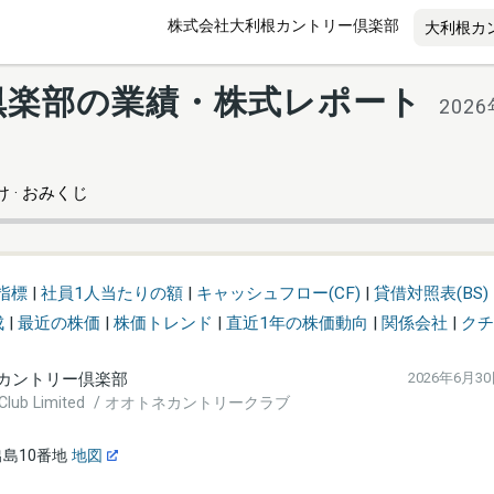
株式会社大利根カントリー倶楽部
倶楽部の業績・株式レポート
202
 · おみくじ
指標
|
社員1人当たりの額
|
キャッシュフロー(CF)
|
貸借対照表(BS)
成
|
最近の株価
|
株価トレンド
|
直近1年の株価動向
|
関係会社
|
クチ
カントリー倶楽部
2026年6月3
ry Club Limited / オオトネカントリークラブ
島10番地
地図