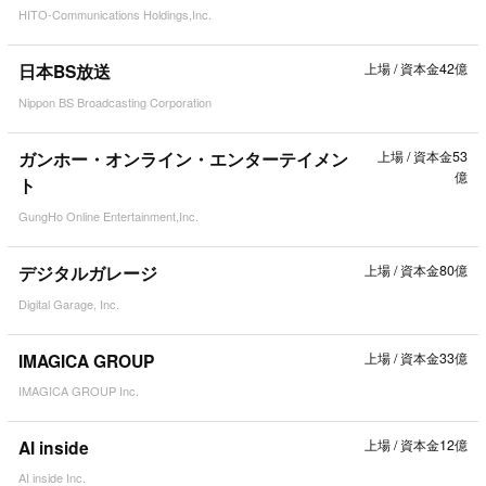
HITO-Communications Holdings,Inc.
日本BS放送
上場
/
資本金42億
Nippon BS Broadcasting Corporation
ガンホー・オンライン・エンターテイメン
上場
/
資本金53
億
ト
GungHo Online Entertainment,Inc.
デジタルガレージ
上場
/
資本金80億
Digital Garage, Inc.
IMAGICA GROUP
上場
/
資本金33億
IMAGICA GROUP Inc.
AI inside
上場
/
資本金12億
AI inside Inc.