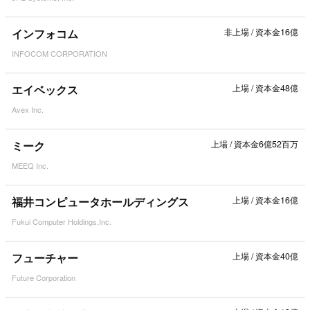
インフォコム
非上場
/
資本金16億
INFOCOM CORPORATION
エイベックス
上場
/
資本金48億
Avex Inc.
ミーク
上場
/
資本金6億52百万
MEEQ Inc.
福井コンピュータホールディングス
上場
/
資本金16億
Fukui Computer Holdings,Inc.
フューチャー
上場
/
資本金40億
Future Corporation