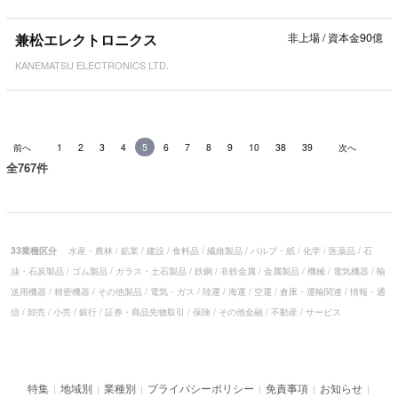
兼松エレクトロニクス
非上場
/
資本金90億
KANEMATSU ELECTRONICS LTD.
前へ
1
2
3
4
5
6
7
8
9
10
38
39
次へ
全767件
33業種区分
水産・農林
/
鉱業
/
建設
/
食料品
/
繊維製品
/
パルプ・紙
/
化学
/
医薬品
/
石
油・石炭製品
/
ゴム製品
/
ガラス・土石製品
/
鉄鋼
/
非鉄金属
/
金属製品
/
機械
/
電気機器
/
輸
送用機器
/
精密機器
/
その他製品
/
電気・ガス
/
陸運
/
海運
/
空運
/
倉庫・運輸関連
/
情報・通
信
/
卸売
/
小売
/
銀行
/
証券・商品先物取引
/
保険
/
その他金融
/
不動産
/
サービス
特集
地域別
業種別
プライバシーポリシー
免責事項
お知らせ
|
|
|
|
|
|