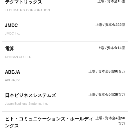
テクマトリックス
上場
/
資本金13億
TECHMATRIX CORPORATION
JMDC
上場
/
資本金252億
JMDC Inc.
電算
上場
/
資本金14億
DENSAN CO.,LTD.
ABEJA
上場
/
資本金8億96百万
ABEJA,Inc.
日本ビジネスシステムズ
上場
/
資本金5億39百万
Japan Business Systems, Inc.
ヒト・コミュニケーションズ・ホールディ
上場
/
資本金4億50
百万
ングス