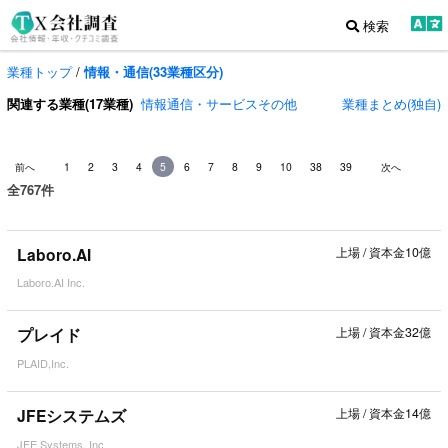
検索
業種トップ
/
情報・通信(33業種区分)
関連する業種(17業種)
情報通信・サービスその他
業種まとめ(独自)
前へ
1
2
3
4
5
6
7
8
9
10
38
39
次へ
全767件
Laboro.AI
上場
/
資本金10億
Laboro.AI Inc.
プレイド
上場
/
資本金32億
PLAID,Inc.
JFEシステムズ
上場
/
資本金14億
JFE Systems, Inc.