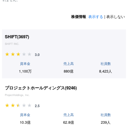
株価情報
表示する
| 表示しない
SHIFT(
3697
)
SHIFT INC.
3.0
資本金
売上高
社員数
1,100万
880億
8,423人
プロジェクトホールディングス(
9246
)
ProjectHoldings, Inc.
2.5
資本金
売上高
社員数
10.3億
62.8億
239人