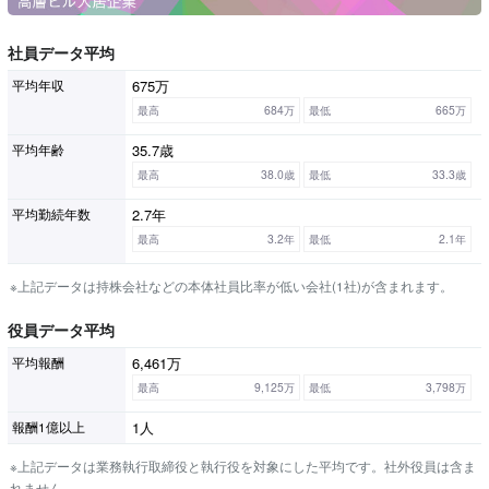
社員データ平均
675万
平均年収
最高
684万
最低
665万
35.7歳
平均年齢
最高
38.0歳
最低
33.3歳
2.7年
平均勤続年数
最高
3.2年
最低
2.1年
※上記データは持株会社などの本体社員比率が低い会社(1社)が含まれます。
役員データ平均
6,461万
平均報酬
最高
9,125万
最低
3,798万
1人
報酬1億以上
※上記データは業務執行取締役と執行役を対象にした平均です。社外役員は含ま
れません。