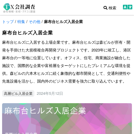
検索
トップ
/
特集
/
その他
/
麻布台ヒルズ入居企業
麻布台ヒルズ入居企業
麻布台ヒルズに入居する上場企業です。麻布台ヒルズは森ビルが所有・開
発を手掛けた大規模複合再開発プロジェクトです。2023年に竣工し、港区
麻布台の一等地に位置しています。オフィス、住宅、商業施設が融合した
施設で、国際的な企業や富裕層をターゲットにしたプレミアムな環境を提
供。森ビルの六本木ヒルズに続く象徴的な都市開発として、交通利便性や
先進設備を活かし、国内外のビジネス需要を強力に取り込んでいます。
2024年5月12日
高層ビル入居企業