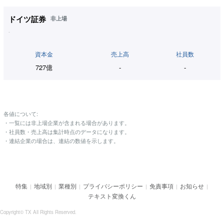
ドイツ証券
非上場
-
資本金
売上高
社員数
727億
-
-
各値について:
・一覧には非上場企業が含まれる場合があります。
・社員数・売上高は集計時点のデータになります。
・連結企業の場合は、連結の数値を示します。
特集
地域別
業種別
プライバシーポリシー
免責事項
お知らせ
|
|
|
|
|
|
テキスト変換くん
Copyright© TX All Rights Reserved.