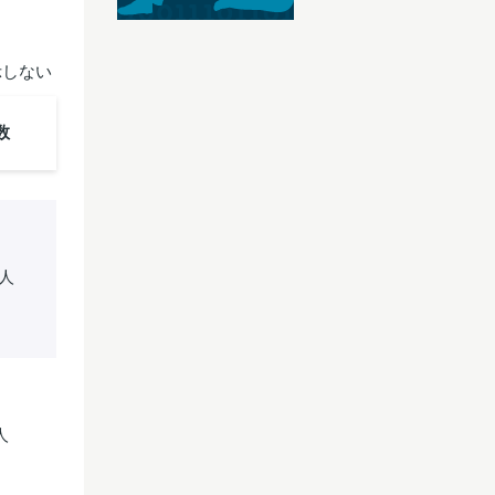
示しない
数
万人
人