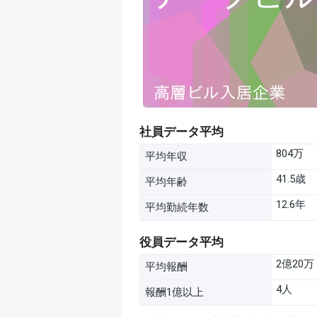
社員データ平均
804万
平均年収
41.5歳
平均年齢
12.6年
平均勤続年数
役員データ平均
2億20万
平均報酬
4人
報酬1億以上