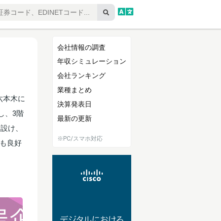
会社情報の調査
年収シミュレーション
会社ランキング
業種まとめ
六本木に
決算発表日
し、3階
最新の更新
を設け、
※PC/スマホ対応
も良好