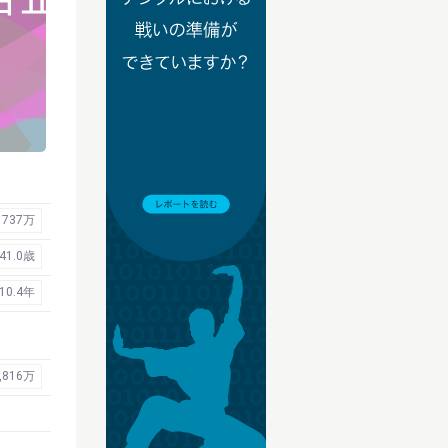
737万
41.0歳
10.4年
,816万