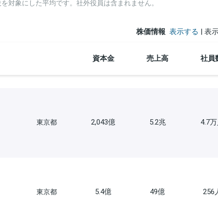
役を対象にした平均です。社外役員は含まれません。
株価情報
表示する
| 表
資本金
売上高
社員
2,043億
5.2兆
4.7
東京都
5.4億
49億
256
東京都