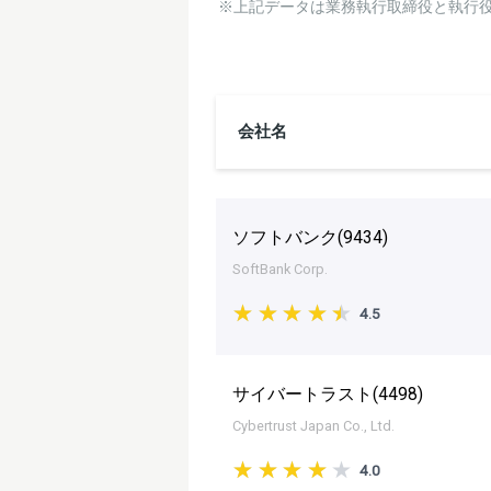
※上記データは業務執行取締役と執行
会社名
ソフトバンク(
9434
)
SoftBank Corp.
4.5
サイバートラスト(
4498
)
Cybertrust Japan Co., Ltd.
4.0