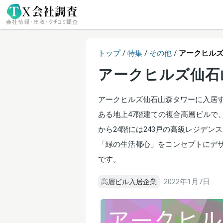
トップ
/
特集
/
その他
/
アークヒル
アークヒルズ仙石
アークヒルズ仙石山森タワーに入居
ある地上47階建ての複合高層ビルで、
から24階には243戸の高級レジデ
「緑の生活都心」をコンセプトにデ
です。
2022年1月7日
高層ビル入居企業