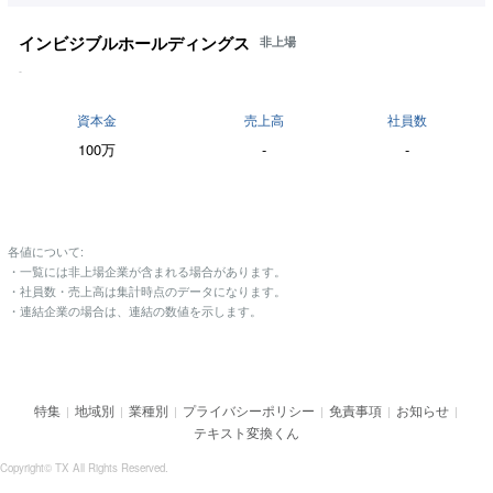
インビジブルホールディングス
非上場
-
資本金
売上高
社員数
100万
-
-
各値について:
・一覧には非上場企業が含まれる場合があります。
・社員数・売上高は集計時点のデータになります。
・連結企業の場合は、連結の数値を示します。
特集
地域別
業種別
プライバシーポリシー
免責事項
お知らせ
|
|
|
|
|
|
テキスト変換くん
Copyright© TX All Rights Reserved.