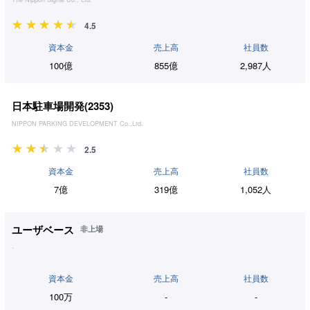
4.5
資本金
売上高
社員数
100億
855億
2,987人
日本駐車場開発(
2353
)
NIPPON PARKING DEVELOPMENT Co.,Ltd.
2.5
資本金
売上高
社員数
7億
319億
1,052人
ユーザベース
非上場
-
資本金
売上高
社員数
100万
-
-