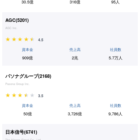
30.5億
316億
95人
AGC(
5201
)
AGC Inc.
4.5
資本金
売上高
社員数
909億
2兆
5.7万人
パソナグループ(
2168
)
Pasona Group Inc.
3.5
資本金
売上高
社員数
50億
3,726億
9,786人
日本信号(
6741
)
The Nippon Signal Co., Ltd.