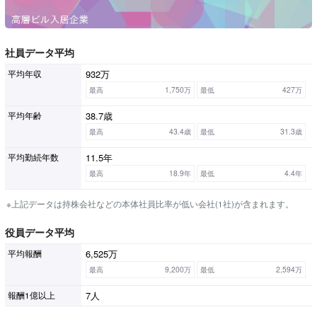
社員データ平均
932万
平均年収
最高
1,750万
最低
427万
38.7歳
平均年齢
最高
43.4歳
最低
31.3歳
11.5年
平均勤続年数
最高
18.9年
最低
4.4年
※上記データは持株会社などの本体社員比率が低い会社(1社)が含まれます。
役員データ平均
6,525万
平均報酬
最高
9,200万
最低
2,594万
7人
報酬1億以上