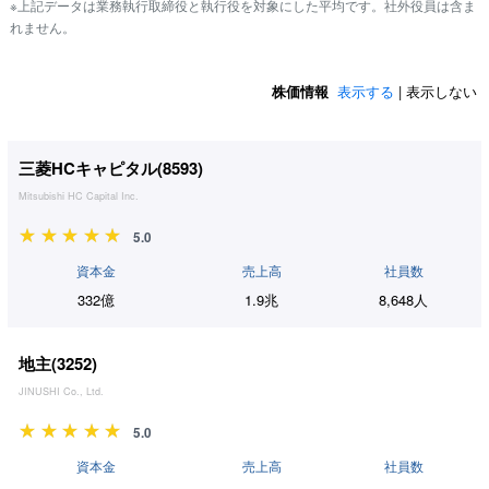
※上記データは業務執行取締役と執行役を対象にした平均です。社外役員は含ま
れません。
株価情報
表示する
| 表示しない
三菱HCキャピタル(
8593
)
Mitsubishi HC Capital Inc.
5.0
資本金
売上高
社員数
332億
1.9兆
8,648人
地主(
3252
)
JINUSHI Co., Ltd.
5.0
資本金
売上高
社員数