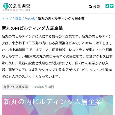
検索
トップ
/
特集
/
その他
/
新丸の内ビルディング入居企業
新丸の内ビルディング入居企業
新丸の内ビルディングに入居する情報公開企業です。新丸の内ビルディン
グは、東京都千代田区丸の内にある高層複合ビルで、2012年に竣工しまし
た。地上38階建てで、オフィス、商業施設、レストランが集約された都市
型ビルです。JR東京駅の丸の内口からすぐの好立地で、交通アクセスは非
常に良好。最新の設備と快適な空間設計により、国内外の企業が多数入
居。商業フロアには多彩なショップや飲食店が並び、ビジネスマンや観光
客にも人気のスポットとなっています。
2024年5月10日
高層ビル入居企業