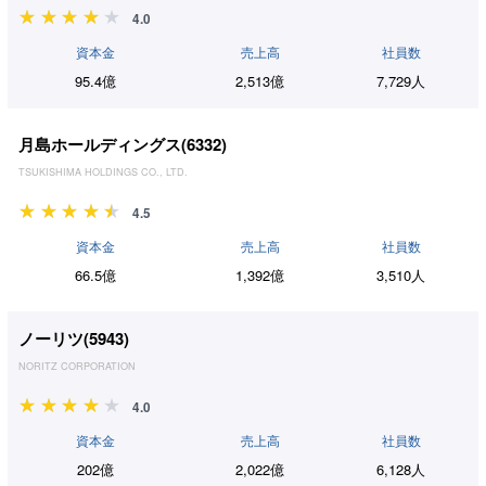
4.0
資本金
売上高
社員数
95.4億
2,513億
7,729人
月島ホールディングス(
6332
)
TSUKISHIMA HOLDINGS CO., LTD.
4.5
資本金
売上高
社員数
66.5億
1,392億
3,510人
ノーリツ(
5943
)
NORITZ CORPORATION
4.0
資本金
売上高
社員数
202億
2,022億
6,128人