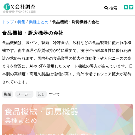
検索
トップ
/
特集
/
業種まとめ
/
食品機械・厨房機器の会社
食品機械・厨房機器の会社
食品機械は、製パン、製麺、冷凍食品、飲料などの食品製造に使われる機
械です。衛生管理や品質保持が特に重要で、洗浄性や耐腐食性に優れた設
計が求められます。国内外の食品業界の拡大や自動化・省人化ニーズの高
まりを背景に、AIやIoTを活用したスマート機械の導入が進んでいます。日
本製の高精度・高耐久製品は信頼が高く、海外市場でもシェア拡大が期待
されています。
すべて
機械
メーカー
卸し