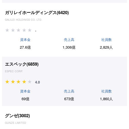
ガリレイホールディングス(
6420
)
GALILEI HOLDINGS CO. LTD.
-
資本金
売上高
社員数
27.6億
1,306億
2,829人
エスペック(
6859
)
ESPEC CORP.
4.0
資本金
売上高
社員数
69億
673億
1,860人
グンゼ(
3002
)
GUNZE LIMITED