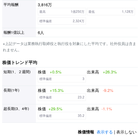
3,816万
平均報酬
最高
1億250万
最低
1,128万
標準偏差
2,324万
6人
報酬1億以上
※上記データは業務執行取締役と執行役を対象にした平均です。社外役員は含ま
れません。
株価トレンド平均
株価
+0.5%
出来高
+26.3%
短期(1、２週間)
標準偏差
3
株価
+15.3%
出来高
-9.2%
長期(1年)
標準偏差
23.2
株価
+29.5%
出来高
-1.1%
超長期(3、4年)
標準偏差
35.2
株価情報
表示する
| 表示しない