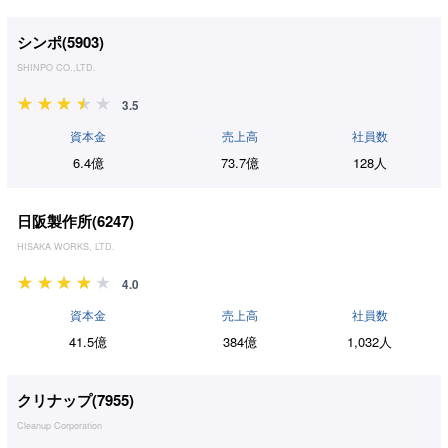
シンポ(
5903
)
SHINPO CO.,LTD.
3.5
資本金
売上高
社員数
6.4億
73.7億
128人
日阪製作所(
6247
)
HISAKA WORKS, LTD.
4.0
資本金
売上高
社員数
41.5億
384億
1,032人
クリナップ(
7955
)
Cleanup Corporation