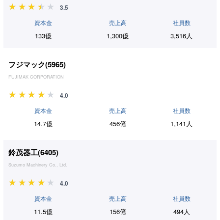
3.5
資本金
売上高
社員数
133億
1,300億
3,516人
フジマック(
5965
)
FUJIMAK CORPORATION
4.0
資本金
売上高
社員数
14.7億
456億
1,141人
鈴茂器工(
6405
)
Suzumo Machinery Co., Ltd.
4.0
資本金
売上高
社員数
11.5億
156億
494人