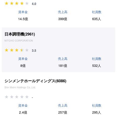
4.0
資本金
売上高
社員数
14.5億
399億
635人
日本調理機(
2961
)
NITCHO CORPORATION
3.5
資本金
売上高
社員数
8億
181億
532人
シンメンテホールディングス(
6086
)
Shin Maint Holdings Co.,Ltd.
-
資本金
売上高
社員数
2.4億
257億
295人