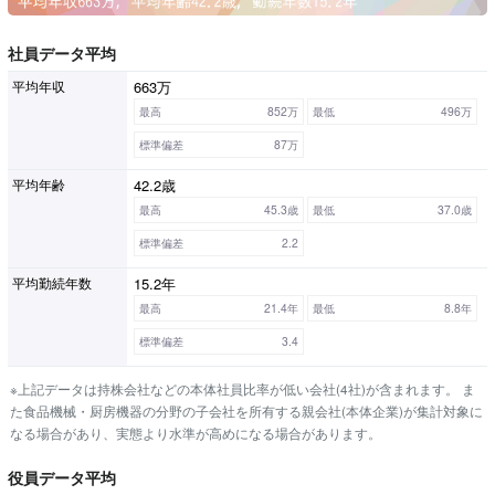
社員データ平均
663万
平均年収
最高
852万
最低
496万
標準偏差
87万
42.2歳
平均年齢
最高
45.3歳
最低
37.0歳
標準偏差
2.2
15.2年
平均勤続年数
最高
21.4年
最低
8.8年
標準偏差
3.4
※上記データは持株会社などの本体社員比率が低い会社(4社)が含まれます。 ま
た食品機械・厨房機器の分野の子会社を所有する親会社(本体企業)が集計対象に
なる場合があり、実態より水準が高めになる場合があります。
役員データ平均