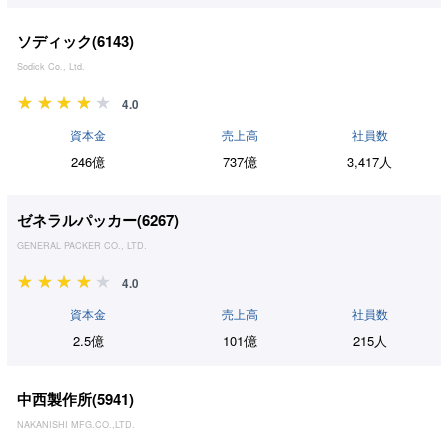
ソディック(
6143
)
Sodick Co., Ltd.
4.0
資本金
売上高
社員数
246億
737億
3,417人
ゼネラルパッカー(
6267
)
GENERAL PACKER CO., LTD.
4.0
資本金
売上高
社員数
2.5億
101億
215人
中西製作所(
5941
)
NAKANISHI MFG.CO.,LTD.