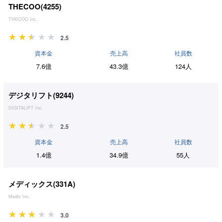
THECOO(
4255
)
THECOO Inc.
2.5
資本金
売上高
社員数
7.6億
43.3億
124人
デジタリフト(
9244
)
DIGITALIFT Inc.
2.5
資本金
売上高
社員数
1.4億
34.9億
55人
メディックス(
331A
)
Medix Inc.
3.0