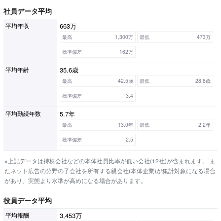
社員データ平均
663万
平均年収
最高
1,300万
最低
473万
標準偏差
162万
35.6歳
平均年齢
最高
42.5歳
最低
28.8歳
標準偏差
3.4
5.7年
平均勤続年数
最高
13.0年
最低
2.2年
標準偏差
2.5
※上記データは持株会社などの本体社員比率が低い会社(12社)が含まれます。 ま
たネット広告の分野の子会社を所有する親会社(本体企業)が集計対象になる場合
があり、実態より水準が高めになる場合があります。
役員データ平均
3,453万
平均報酬