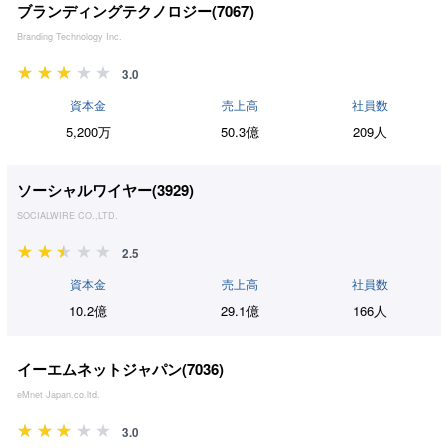
ブランディングテクノロジー(
7067
)
Branding Technology Inc.
3.0
資本金
売上高
社員数
5,200万
50.3億
209人
ソーシャルワイヤー(
3929
)
SOCIALWIRE CO.,LTD.
2.5
資本金
売上高
社員数
10.2億
29.1億
166人
イーエムネットジャパン(
7036
)
eMnet Japan.co.ltd.
3.0