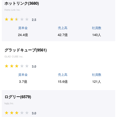
ホットリンク(
3680
)
Hotto Link Inc.
2.5
資本金
売上高
社員数
24.4億
42.7億
140人
グラッドキューブ(
9561
)
GLAD CUBE Inc.
3.0
資本金
売上高
社員数
3.7億
15.6億
121人
ログリー(
6579
)
logly,Inc.
3.0