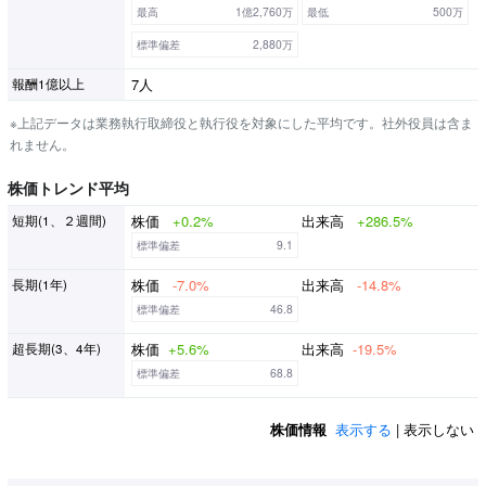
最高
1億2,760万
最低
500万
標準偏差
2,880万
7人
報酬1億以上
※上記データは業務執行取締役と執行役を対象にした平均です。社外役員は含ま
れません。
株価トレンド平均
株価
+0.2%
出来高
+286.5%
短期(1、２週間)
標準偏差
9.1
株価
-7.0%
出来高
-14.8%
長期(1年)
標準偏差
46.8
株価
+5.6%
出来高
-19.5%
超長期(3、4年)
標準偏差
68.8
株価情報
表示する
| 表示しない