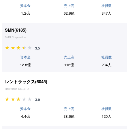
資本金
売上高
社員数
1.2億
62.9億
347人
SMN(
6185
)
SMN Corporation
3.5
資本金
売上高
社員数
12.8億
116億
234人
レントラックス(
6045
)
Rentracks CO.,LTD.
3.0
資本金
売上高
社員数
4.4億
38.6億
120人