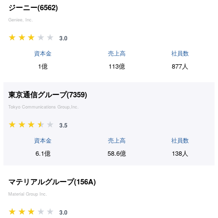
ジーニー(
6562
)
Geniee, Inc.
3.0
資本金
売上高
社員数
1億
113億
877人
東京通信グループ(
7359
)
Tokyo Communications Group,Inc.
3.5
資本金
売上高
社員数
6.1億
58.6億
138人
マテリアルグループ(
156A
)
Material Group Inc.
3.0