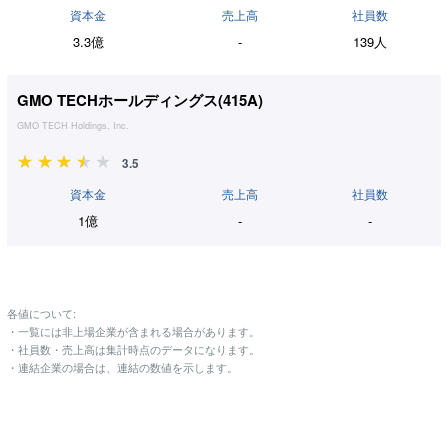
資本金
売上高
社員数
3.3億
-
139人
GMO TECHホールディングス(
415A
)
GMO TECH Holdings, Inc.
3.5
資本金
売上高
社員数
1億
-
-
各値について:
・一覧には非上場企業が含まれる場合があります。
・社員数・売上高は集計時点のデータになります。
・連結企業の場合は、連結の数値を示します。