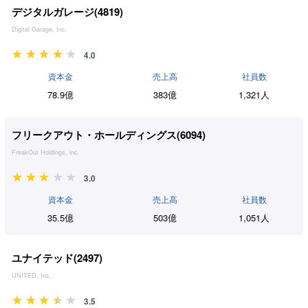
デジタルガレージ(
4819
)
Digital Garage, Inc.
4.0
資本金
売上高
社員数
78.9億
383億
1,321人
フリークアウト・ホールディングス(
6094
)
FreakOut Holdings, inc.
3.0
資本金
売上高
社員数
35.5億
503億
1,051人
ユナイテッド(
2497
)
UNITED, Inc.
3.5