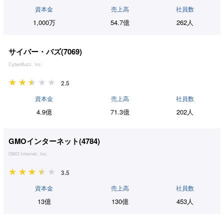
資本金
売上高
社員数
1,000万
54.7億
262人
サイバー・バズ(
7069
)
CyberBuzz, Inc.
2.5
資本金
売上高
社員数
4.9億
71.3億
202人
GMOインターネット(
4784
)
GMO Internet, Inc.
3.5
資本金
売上高
社員数
13億
130億
453人