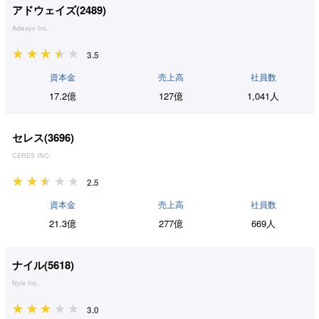
アドウェイズ(
2489
)
Adways Inc.
3.5
資本金
売上高
社員数
17.2億
127億
1,041人
セレス(
3696
)
CERES INC.
2.5
資本金
売上高
社員数
21.3億
277億
669人
ナイル(
5618
)
Nyle Inc.
3.0