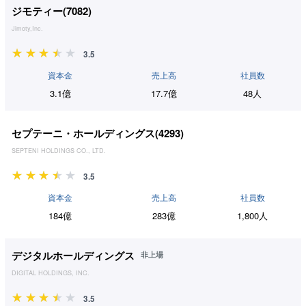
ジモティー(
7082
)
Jimoty,Inc.
3.5
資本金
売上高
社員数
3.1億
17.7億
48人
セプテーニ・ホールディングス(
4293
)
SEPTENI HOLDINGS CO., LTD.
3.5
資本金
売上高
社員数
184億
283億
1,800人
デジタルホールディングス
非上場
DIGITAL HOLDINGS, INC.
3.5