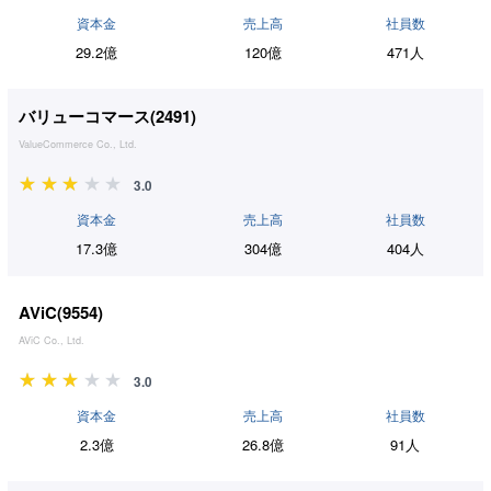
資本金
売上高
社員数
29.2億
120億
471人
バリューコマース(
2491
)
ValueCommerce Co., Ltd.
3.0
資本金
売上高
社員数
17.3億
304億
404人
AViC(
9554
)
AViC Co., Ltd.
3.0
資本金
売上高
社員数
2.3億
26.8億
91人