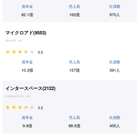
資本金
売上高
社員数
82.1億
162億
970人
マイクロアド(
9553
)
MicroAd, Inc.
3.5
資本金
売上高
社員数
10.3億
157億
391人
インタースペース(
2122
)
Interspace Co.,Ltd.
3.5
資本金
売上高
社員数
9.9億
88.5億
405人