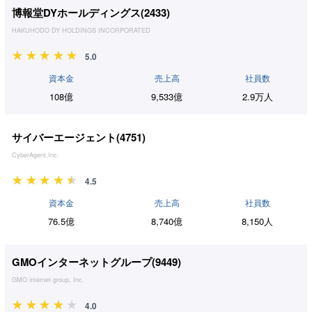
博報堂DYホールディングス(
2433
)
HAKUHODO DY HOLDINGS INCORPORATED
5.0
資本金
売上高
社員数
108億
9,533億
2.9万人
サイバーエージェント(
4751
)
CyberAgent,Inc.
4.5
資本金
売上高
社員数
76.5億
8,740億
8,150人
GMOインターネットグループ(
9449
)
GMO internet group, Inc.
4.0