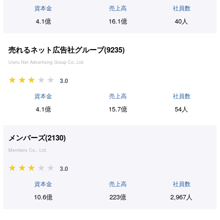
資本金
売上高
社員数
4.1億
16.1億
40人
売れるネット広告社グループ(
9235
)
Ureru Net Advertising Group Co.,Ltd.
3.0
資本金
売上高
社員数
4.1億
15.7億
54人
メンバーズ(
2130
)
Members Co., Ltd.
3.0
資本金
売上高
社員数
10.6億
223億
2,967人