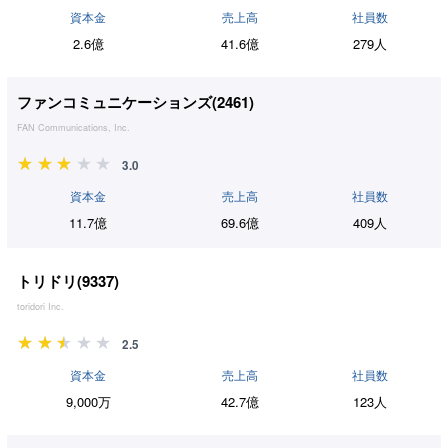
資本金
売上高
社員数
2.6億
41.6億
279人
ファンコミュニケーションズ(
2461
)
FAN Communications, Inc.
3.0
資本金
売上高
社員数
11.7億
69.6億
409人
トリドリ(
9337
)
toridori Inc.
2.5
資本金
売上高
社員数
9,000万
42.7億
123人