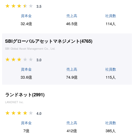
3.5
資本金
売上高
社員数
32.4億
46.5億
114人
SBIグローバルアセットマネジメント(
4765
)
SBI Global Asset Management Co., Ltd.
3.0
資本金
売上高
社員数
33.6億
74.9億
115人
ランドネット(
2991
)
LANDNET Inc.
4.0
資本金
売上高
社員数
7億
412億
385人