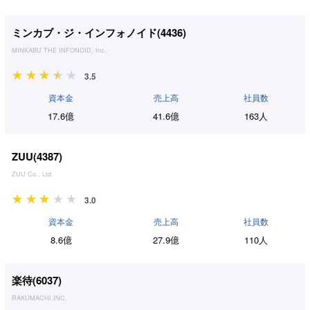
ミンカブ・ジ・インフォノイド(
4436
)
MINKABU THE INFONOID, Inc.
3.5
資本金
売上高
社員数
17.6億
41.6億
163人
ZUU(
4387
)
ZUU Co., Ltd.
3.0
資本金
売上高
社員数
8.6億
27.9億
110人
楽待(
6037
)
RAKUMACHI,INC.