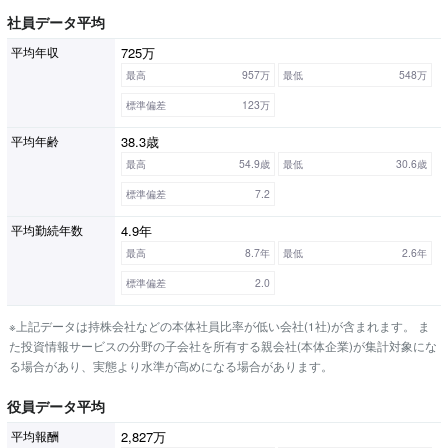
社員データ平均
725万
平均年収
最高
957万
最低
548万
標準偏差
123万
38.3歳
平均年齢
最高
54.9歳
最低
30.6歳
標準偏差
7.2
4.9年
平均勤続年数
最高
8.7年
最低
2.6年
標準偏差
2.0
※上記データは持株会社などの本体社員比率が低い会社(1社)が含まれます。 ま
た投資情報サービスの分野の子会社を所有する親会社(本体企業)が集計対象にな
る場合があり、実態より水準が高めになる場合があります。
役員データ平均
2,827万
平均報酬