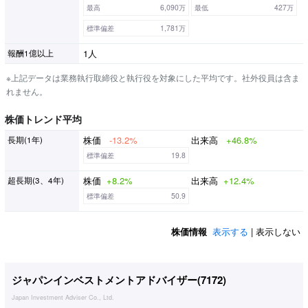
最高
6,090万
最低
427万
標準偏差
1,781万
1人
報酬1億以上
※上記データは業務執行取締役と執行役を対象にした平均です。社外役員は含ま
れません。
株価トレンド平均
株価
-13.2%
出来高
+46.8%
長期(1年)
標準偏差
19.8
株価
+8.2%
出来高
+12.4%
超長期(3、4年)
標準偏差
50.9
株価情報
表示する
| 表示しない
ジャパンインベストメントアドバイザー(
7172
)
Japan Investment Adviser Co., Ltd.