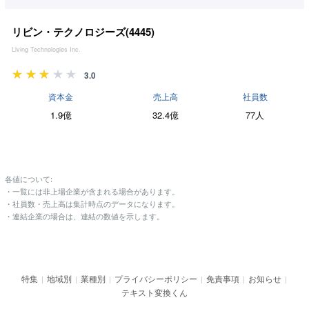
リビン・テクノロジーズ(
4445
)
Living Technologies Inc.
3.0
資本金
売上高
社員数
1.9億
32.4億
77人
各値について:
・一覧には非上場企業が含まれる場合があります。
・社員数・売上高は集計時点のデータになります。
・連結企業の場合は、連結の数値を示します。
特集
地域別
業種別
プライバシーポリシー
免責事項
お知らせ
|
|
|
|
|
|
テキスト変換くん