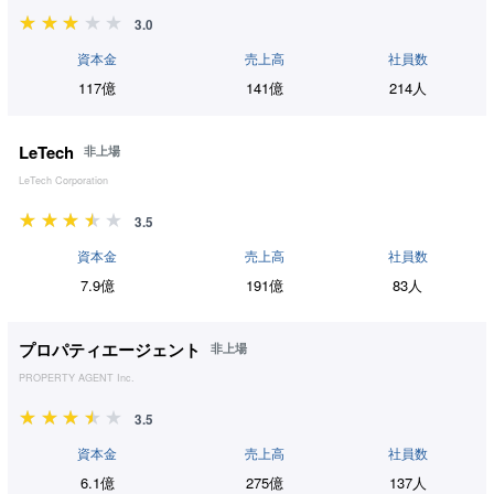
3.0
資本金
売上高
社員数
117億
141億
214人
LeTech
非上場
LeTech Corporation
3.5
資本金
売上高
社員数
7.9億
191億
83人
プロパティエージェント
非上場
PROPERTY AGENT Inc.
3.5
資本金
売上高
社員数
6.1億
275億
137人