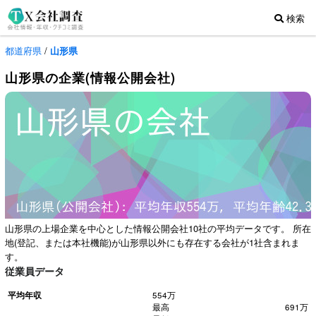
検索
都道府県
/
山形県
山形県の企業(情報公開会社)
山形県の上場企業を中心とした情報公開会社10社の平均データです。 所在
地(登記、または本社機能)が山形県以外にも存在する会社が1社含まれま
す。
従業員データ
平均年収
554万
最高
691万