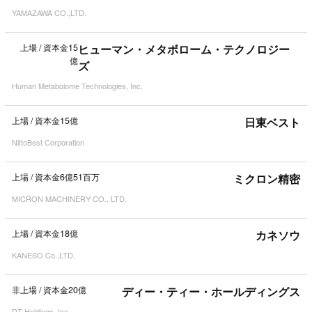
YAMAZAWA CO.,LTD.
上場
/
資本金15
ヒューマン・メタボローム・テクノロジー
億
ズ
Human Metabolome Technologies, Inc.
上場
/
資本金15億
日東ベスト
NittoBest Corporation
上場
/
資本金6億51百万
ミクロン精密
MICRON MACHINERY CO., LTD.
上場
/
資本金18億
カネソウ
KANESO Co.,LTD.
非上場
/
資本金20億
ディー・ティー・ホールディングス
DT Holdings, Inc.