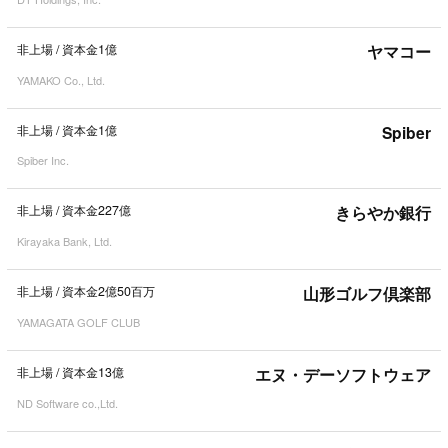
非上場
/
資本金1億
ヤマコー
YAMAKO Co., Ltd.
非上場
/
資本金1億
Spiber
Spiber Inc.
非上場
/
資本金227億
きらやか銀行
Kirayaka Bank, Ltd.
非上場
/
資本金2億50百万
山形ゴルフ倶楽部
YAMAGATA GOLF CLUB
非上場
/
資本金13億
エヌ・デーソフトウェア
ND Software co.,Ltd.