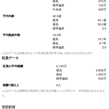
最低
374万
標準偏差
102万
中央値
529万
平均年齢
42.3歳
最高
45.1歳
最低
39.2歳
標準偏差
2.0
平均勤続年数
16.0年
最高
19.7年
最低
9.7年
標準偏差
2.9
※上記データは持株会社などの本体従業員比率が低い会社(1社)が含まれます。
役員データ
役員の平均報酬
2,130万
最高
2,836万
最低
1,250万
標準偏差
509万
報酬1億以上
0人
※上記データは業務執行取締役と執行役を対象にした平均です。社外役員は含まれませ
ん。
市区町村