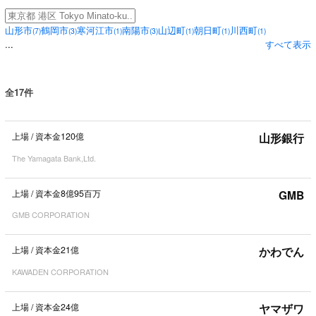
山形市
鶴岡市
寒河江市
南陽市
山辺町
朝日町
川西町
(
7
)
(
3
)
(
1
)
(
3
)
(
1
)
(
1
)
(
1
)
...
すべて表示
全17件
上場
/
資本金120億
山形銀行
The Yamagata Bank,Ltd.
上場
/
資本金8億95百万
GMB
GMB CORPORATION
上場
/
資本金21億
かわでん
KAWADEN CORPORATION
上場
/
資本金24億
ヤマザワ