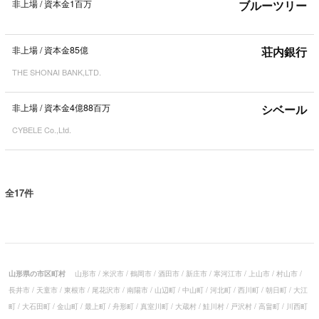
非上場
/
資本金1百万
ブルーツリー
非上場
/
資本金85億
荘内銀行
THE SHONAI BANK,LTD.
非上場
/
資本金4億88百万
シベール
CYBELE Co.,Ltd.
全17件
山形県の市区町村
山形市
/
米沢市
/
鶴岡市
/
酒田市
/
新庄市
/
寒河江市
/
上山市
/
村山市
/
長井市
/
天童市
/
東根市
/
尾花沢市
/
南陽市
/
山辺町
/
中山町
/
河北町
/
西川町
/
朝日町
/
大江
町
/
大石田町
/
金山町
/
最上町
/
舟形町
/
真室川町
/
大蔵村
/
鮭川村
/
戸沢村
/
高畠町
/
川西町