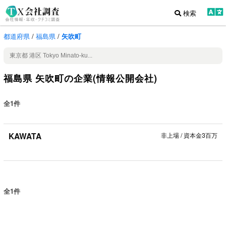
検索
都道府県
/
福島県
/
矢吹町
福島県 矢吹町の企業(情報公開会社)
全1件
KAWATA
非上場
/
資本金3百万
全1件