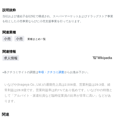
説明抜粋
当社および連結子会社5社で構成され、スーパーマーケットおよびドラッグストア事業
を柱とした小売事業ならびに小売支援事業を行っております。
関連業種
小売
小売
業種まとめ一覧
関連情報
Wikipedia
求人情報
※各クチコミサイトの調査は
年収・クチコミ調査
からお進み下さい。
いなげや(Inageya Co., Ltd.)の通期売上高は2,506億、営業利益は29.3億、経
常利益は28.9億です。営業利益率は約1%であり低めです。いなげやの特徴と
して「アルバイト・派遣社員など臨時従業員の比率が非常に高い」などがあ
ります。
関連