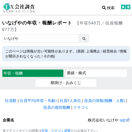
検索
いなげやの年収・報酬レポート
【年収540万／役員報酬
677万】
このページは情報が古い可能性があります。(原因: 上場廃止 / 経営統合 / 情報
が開示されなくなった / その他)
業績・株式
年収・報酬
願掛け · おみくじ
社員数
|
社員平均(年収・年齢)
|
社員1人単位
|
役員の情報(報酬・人数)
|
役員の個別報酬
|
クチコミ
企業名
株式会社いなげや
地図
各クチコミサイトの調査は
年収・クチコミ調査
からお進み下さい。