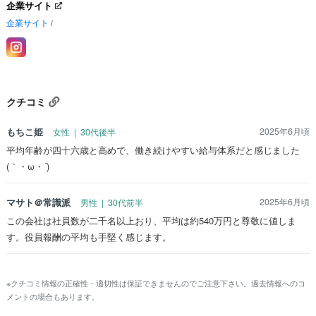
企業サイト
企業サイト
/
クチコミ
もちこ姫
2025年6月頃
女性 | 30代後半
平均年齢が四十六歳と高めで、働き続けやすい給与体系だと感じました
(｀・ω・´)
マサト＠常識派
2025年6月頃
男性 | 30代前半
この会社は社員数が二千名以上おり、平均は約540万円と尊敬に値しま
す。役員報酬の平均も手堅く感じます。
※クチコミ情報の正確性・適切性は保証できませんのでご注意下さい。過去情報へのコ
メントの場合もあります。