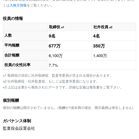
くは
大株主情報
をご覧ください。
役員の情報
取締役
社外役員
※1
※2
人数
9名
4名
平均報酬
677万
350万
合計報酬
6,100万
1,400万
役員の女性比率
7.7%
※1 取締役の項目に社外取締役、監査等委員が含まれる場合があります。
※2 社外取締役・社外監査役、もしくは監査等委員になります。
※3 上記は企業から報告されたデータです。詳細な定義は報告書をご覧下さい。
個別報酬
個別の報酬は開示されていません。(報酬が1億未満の場合、開示義務は発生しません)
ガバナンス体制
監査役会設置会社