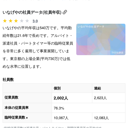
いなげやの社員データ(社員年収)
3.0
いなげやの平均年収は540万です。平均勤
続年数は21.6年で長めです。アルバイト・
派遣社員・パートタイマー等の臨時従業員
を非常に多く雇用して事業展開していま
す。東京都の上場企業(平均730万)では低
めな水準に位置します。
社員数
個別
連結
従業員数
2,002人
2,623人
本体の従業員率
76.3%
臨時従業員数
10,067人
12,083人
※
※臨時従業員数は派遣社員・パートタイマー・期間従業員等の平均です。