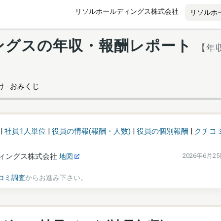
リソルホールディングス株式会社
ングスの年収・報酬レポート
【年収
 · おみくじ
|
社員1人単位
|
役員の情報(報酬・人数)
|
役員の個別報酬
|
クチコ
ィングス株式会社
2026年6月2
地図
コミ調査
からお進み下さい。