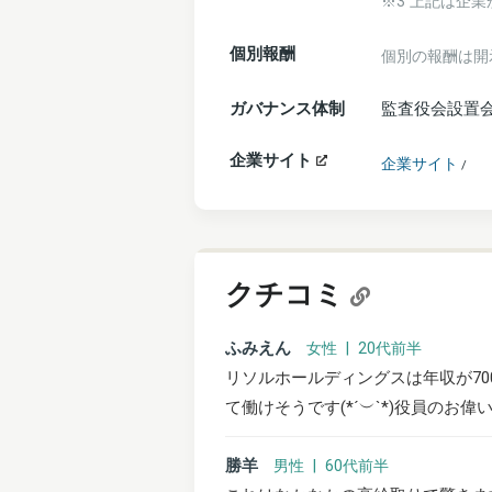
※3 上記は企
個別報酬
個別の報酬は開
ガバナンス体制
監査役会設置
企業サイト
企業サイト
/
クチコミ
ふみえん
女性 | 20代前半
リソルホールディングスは年収が70
て働けそうです(*´︶`*)役員のお
勝羊
男性 | 60代前半