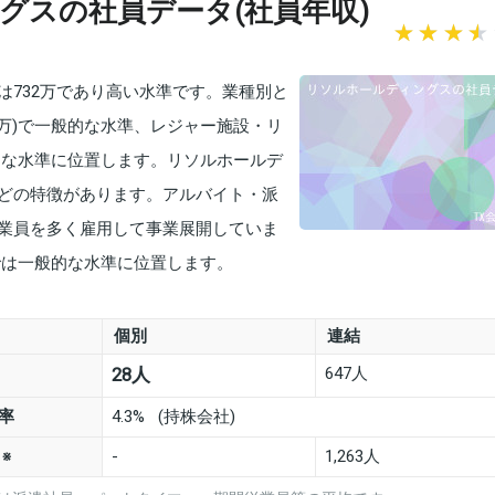
グスの社員データ(社員年収)
は732万であり高い水準です。業種別と
4万)で一般的な水準、レジャー施設・リ
高めな水準に位置します。リソルホールデ
どの特徴があります。アルバイト・派
業員を多く雇用して事業展開していま
)では一般的な水準に位置します。
個別
連結
647人
28人
率
4.3% (持株会社)
数
-
1,263人
※