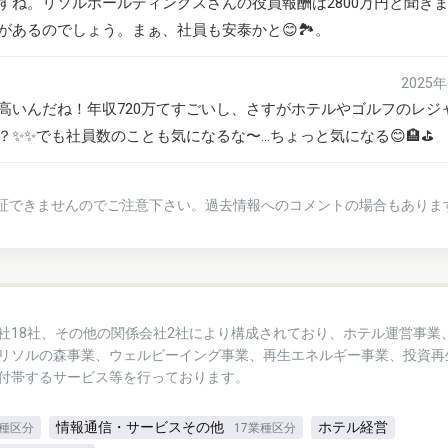
すね。リソルホールディングスさんの役員報酬は2800万円と聞き
あるのでしょう。まぁ、社員も安泰かと😊🏞️。
2025
高いんだね！年収720万てすごいし、さすがホテルやゴルフのレジ
✨✨でも社員数のことも気になるな〜…ちょっと気になる😊🏨⛳️
証できませんのでご注意下さい。過去情報へのコメントの場合もありま
社18社、その他の関係会社2社により構成されており、ホテル運営事業
リソルの森事業、ウェルビーイング事業、再生エネルギー事業、投資再
付帯するサービス等を行っております。
情報通信・サービスその他
ホテル経営
業種区分
17業種区分