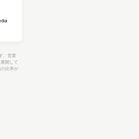
edia
です。営業
業展開して
員の比率が