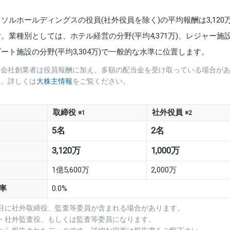
リソルホールディングスの役員(社外役員を除く)の平均報酬は3,120
す。業種別としては、ホテル経営の分野(平均4,371万)、レジャー施
ゾート施設の分野(平均3,304万)で一般的な水準に位置します。
※会社創業者は役員報酬に加え、多額の配当金を受け取っている場合が
す。詳しくは
大株主情報
をご覧ください。
取締役
社外役員
※1
※2
5名
2名
3,120万
1,000万
1億5,600万
2,000万
率
0.0%
項目に社外取締役、監査等委員が含まれる場合があります。
役・社外監査役、もしくは監査等委員になります。