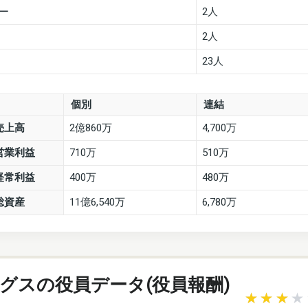
ー
2人
2人
23人
個別
連結
売上高
2億860万
4,700万
営業利益
710万
510万
経常利益
400万
480万
総資産
11億6,540万
6,780万
グスの役員データ(役員報酬)