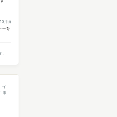
ます
年10月頃
ャーを
す。
、ゴ
生事