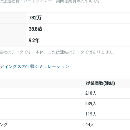
は派遣社員・パートタイマー・期間従業員等の平均です。
732万
38.8歳
9.2年
会社のデータです。本体、または連結のデータではありません。
ルディングスの年収シミュレーション
従業員数(連結)
218人
239人
119人
ング
44人