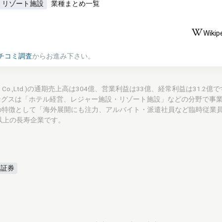
・リゾート施設
業種まとめ一覧
Wikip
チコミ調査
からお進み下さい。
GS Co.,Ltd.)の通期売上高は304億、営業利益は33億、経常利益は31.2億
ングスは「ホテル経営、レジャー施設・リゾート施設」などの分野で事
の特徴として「海外展開にも注力、アルバイト・派遣社員など臨時従業
以上の長寿企業です。
興証券