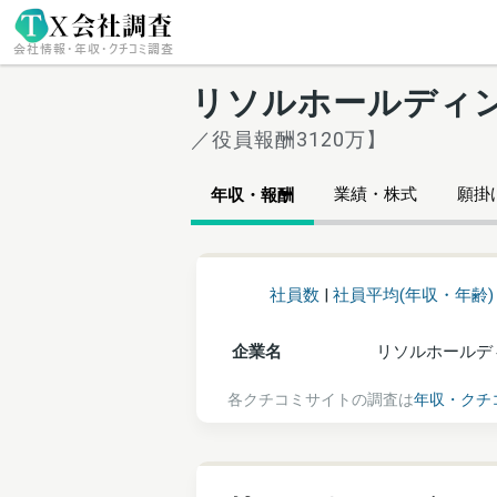
リソルホールディ
／役員報酬3120万】
業績・株式
願掛け
年収・報酬
社員数
|
社員平均(年収・年齢)
企業名
リソルホールデ
各クチコミサイトの調査は
年収・クチ