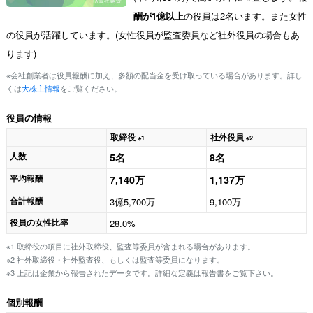
酬が1億以上
の役員は2名います。また女性
の役員が活躍しています。(女性役員が監査委員など社外役員の場合もあ
ります)
※会社創業者は役員報酬に加え、多額の配当金を受け取っている場合があります。詳し
くは
大株主情報
をご覧ください。
役員の情報
取締役
社外役員
※1
※2
人数
5名
8名
平均報酬
7,140万
1,137万
合計報酬
3億5,700万
9,100万
役員の女性比率
28.0%
※1 取締役の項目に社外取締役、監査等委員が含まれる場合があります。
※2 社外取締役・社外監査役、もしくは監査等委員になります。
※3 上記は企業から報告されたデータです。詳細な定義は報告書をご覧下さい。
個別報酬