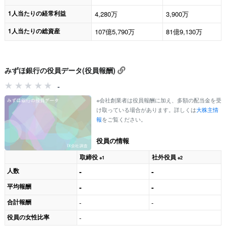
1人当たりの経常利益
4,280万
3,900万
1人当たりの総資産
107億5,790万
81億9,130万
みずほ銀行の役員データ(役員報酬)
-
※会社創業者は役員報酬に加え、多額の配当金を受
け取っている場合があります。詳しくは
大株主情
報
をご覧ください。
役員の情報
取締役
社外役員
※1
※2
人数
-
-
平均報酬
-
-
合計報酬
-
-
役員の女性比率
-