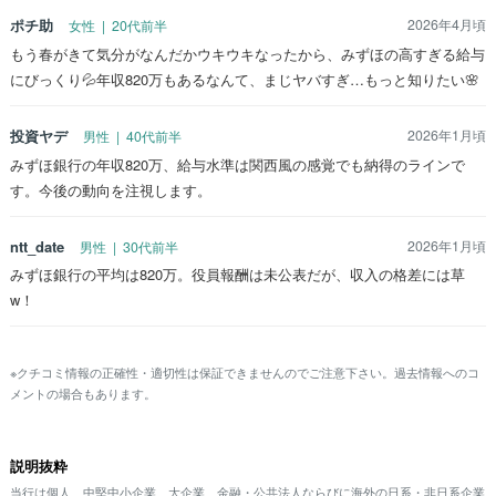
ポチ助
2026年4月頃
女性 | 20代前半
もう春がきて気分がなんだかウキウキなったから、みずほの高すぎる給与
にびっくり💦年収820万もあるなんて、まじヤバすぎ…もっと知りたい🌸
投資ヤデ
2026年1月頃
男性 | 40代前半
みずほ銀行の年収820万、給与水準は関西風の感覚でも納得のラインで
す。今後の動向を注視します。
ntt_date
2026年1月頃
男性 | 30代前半
みずほ銀行の平均は820万。役員報酬は未公表だが、収入の格差には草
w！
※クチコミ情報の正確性・適切性は保証できませんのでご注意下さい。過去情報へのコ
メントの場合もあります。
説明抜粋
当行は個人、中堅中小企業、大企業、金融・公共法人ならびに海外の日系・非日系企業