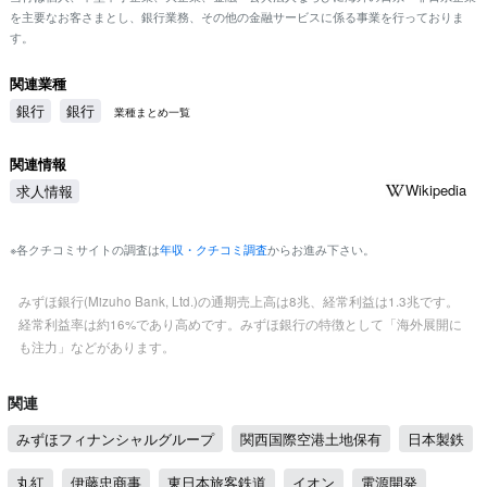
を主要なお客さまとし、銀行業務、その他の金融サービスに係る事業を行っておりま
す。
関連業種
銀行
銀行
業種まとめ一覧
関連情報
Wikipedia
求人情報
※各クチコミサイトの調査は
年収・クチコミ調査
からお進み下さい。
みずほ銀行(Mizuho Bank, Ltd.)の通期売上高は8兆、経常利益は1.3兆です。
経常利益率は約16%であり高めです。みずほ銀行の特徴として「海外展開に
も注力」などがあります。
関連
みずほフィナンシャルグループ
関西国際空港土地保有
日本製鉄
丸紅
伊藤忠商事
東日本旅客鉄道
イオン
電源開発