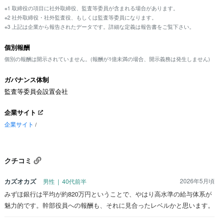
※1 取締役の項目に社外取締役、監査等委員が含まれる場合があります。
※2 社外取締役・社外監査役、もしくは監査等委員になります。
※3 上記は企業から報告されたデータです。詳細な定義は報告書をご覧下さい。
個別報酬
個別の報酬は開示されていません。(報酬が1億未満の場合、開示義務は発生しません)
ガバナンス体制
監査等委員会設置会社
企業サイト
企業サイト
/
クチコミ
カズオカズ
2026年5月頃
男性 | 40代前半
みずほ銀行は平均が約820万円ということで、やはり高水準の給与体系が
魅力的です。幹部役員への報酬も、それに見合ったレベルかと思います。