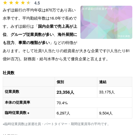
4.5
みずほ銀行の平均年収は870万であり高い
水準です。平均勤続年数は16.0年で長めで
す。みずほ銀行は「
国内企業で売上高が上
位
、
グループ従業員数が多い
、
海外展開に
も注力
、
事業の種類が多い
」などの特徴が
あります。そして社員1人当たりの総資産が大きな企業です(1人当たり81
億91百万)。財務面・給与水準から見て優良企業と言えます。
社員数
個別
連結
従業員数
23,356人
33,175人
本体の従業員率
70.4%
臨時従業員数
6,297人
9,504人
※
※臨時従業員数は派遣社員・パートタイマー・期間従業員等の平均です。