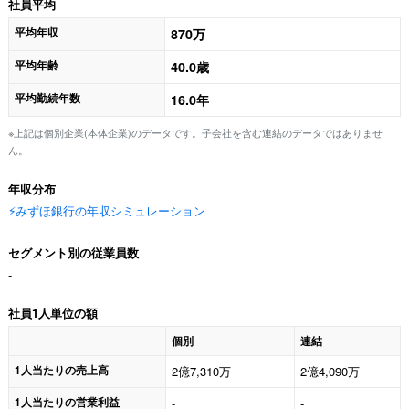
社員平均
平均年収
870万
平均年齢
40.0歳
平均勤続年数
16.0年
※上記は個別企業(本体企業)のデータです。子会社を含む連結のデータではありませ
ん。
年収分布
⚡️みずほ銀行の年収シミュレーション
セグメント別の従業員数
-
社員1人単位の額
個別
連結
1人当たりの売上高
2億7,310万
2億4,090万
1人当たりの営業利益
-
-