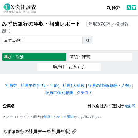
検索
みずほ銀行の年収・報酬レポート
【年収870万／役員報
酬-】
業績・株式
年収・報酬
願掛け · おみくじ
社員数
|
社員平均(年収・年齢)
|
社員1人単位
|
役員の情報(報酬・人数)
|
役員の個別報酬
|
クチコミ
企業名
株式会社みずほ銀行
地図
各クチコミサイトの調査は
年収・クチコミ調査
からお進み下さい。
みずほ銀行の社員データ(社員年収)