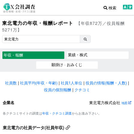
検索
東北電力の年収・報酬レポート
【年収872万／役員報酬
5271万】
業績・株式
年収・報酬
願掛け · おみくじ
社員数
|
社員平均(年収・年齢)
|
社員1人単位
|
役員の情報(報酬・人数)
|
役員の個別報酬
|
クチコミ
企業名
東北電力株式会社
地図
各クチコミサイトの調査は
年収・クチコミ調査
からお進み下さい。
東北電力の社員データ(社員年収)