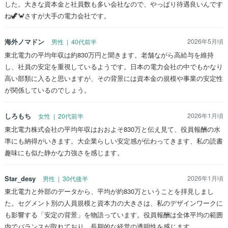
した。大きな資本金と社員数も多い会社なので、やっぱり待遇良いんです
ね🦖🦀さすが大手の電力会社です。
海外ノマドン
2026年5月頃
男性 | 40代前半
東北電力の平均年収は約830万円と聞きます。老舗ながら高給与を維持
し、社員の安定を重視しているようです。日本の電力会社の中でもかなり
高い部類に入ると思いますが、その背景には資本金の規模や事業の安定性
が関係しているのでしょう。
しろもち
2026年1月頃
女性 | 20代前半
東北電力株式会社の平均年収はおおよそ830万と伝え見て、役員報酬の水
準にも納得がいきます。大企業らしい安定感が伝わってきます、私の読書
趣味にも似た静かな力強さを感じます。
Star_desy
2026年1月頃
男性 | 30代後半
東北電力と外部のデータから、平均が約830万ということを拝見しまし
た。セグメント別の人員規模と資本力の大きさは、私のデザインワークに
も影響する「安定の背景」を物語っています。役員報酬は全体平均の範囲
内でバランスが取れており、長期的な経営の透明性を感じます。