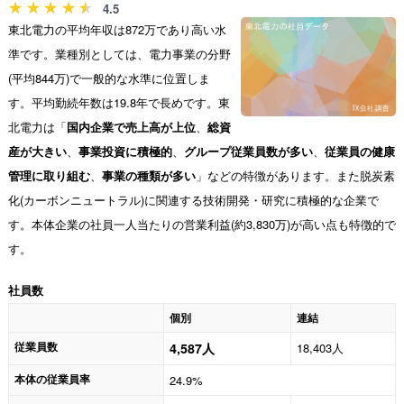
4.5
東北電力の平均年収は872万であり高い水
準です。業種別としては、電力事業の分野
(平均844万)で一般的な水準に位置しま
す。平均勤続年数は19.8年で長めです。東
北電力は「
国内企業で売上高が上位
、
総資
産が大きい
、
事業投資に積極的
、
グループ従業員数が多い
、
従業員の健康
管理に取り組む
、
事業の種類が多い
」などの特徴があります。また脱炭素
化(カーボンニュートラル)に関連する技術開発・研究に積極的な企業で
す。本体企業の社員一人当たりの営業利益(約3,830万)が高い点も特徴的で
す。
社員数
個別
連結
従業員数
4,587人
18,403人
本体の従業員率
24.9%