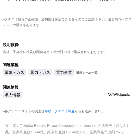
※クチコミ情報の正確性・適切性は保証できませんのでご注意下さい。過去情報へのコ
メントの場合もあります。
説明抜粋
当社、子会社40社及び関連会社30社の計71社で構成されております。
関連業種
電気・ガス
電力・ガス
電力事業
業種まとめ一覧
関連情報
Wikipedia
求人情報
※各クチコミサイトの調査は
年収・クチコミ調査
からお進み下さい。
東北電力(Tohoku Electric Power Company, Incorporated)の通期売上高は2.4
兆、営業利益は1,604億、経常利益は1,264億です。営業利益率は約7%で