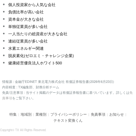
個人投資家から人気な会社
負債比率が高い会社
資本金が大きな会社
単独従業員が多い会社
一人当たりの総資産が大きな会社
連結従業員が多い会社
水素エネルギー関連
脱炭素化(ゼロエミ・チャレンジ企業)
健康経営優良法人ホワイト500
情報源 : 金融庁EDINET 東北電力株式会社 有価証券報告書(2026年6月23日)
内容精査 : TX編集部、財務分析チーム
免責/注意事項 : 当サイト掲載のデータは有価証券報告書に基づいています。詳しくは
免
責事項
をご覧下さい。
特集
地域別
業種別
プライバシーポリシー
免責事項
お知らせ
|
|
|
|
|
|
テキスト変換くん
Copyright© TX All Rights Reserved.