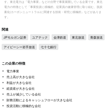
す。東北電力は「電力事業」などの分野で事業展開している企業です。東北
電力の特徴として「事業投資に積極的、従業員の健康管理に取り組む、脱炭
素化(カーボンニュートラル)に関連する技術・研究に積極的」などがありま
す。
関連
JPモルガン証券
ユアテック
会津鉄道
東北放送
青森放送
アイビーシー岩手放送
七十七銀行
この企業の特徴
電力事業
売上高が大きな会社
利益が大きな会社
総資産が大きな会社
売上が減少している会社
財務活動によるキャッシュフローが大きな会社
投資活動に積極的な会社