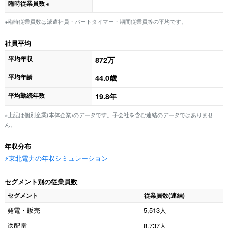
臨時従業員数
-
-
※
※臨時従業員数は派遣社員・パートタイマー・期間従業員等の平均です。
社員平均
平均年収
872万
平均年齢
44.0歳
平均勤続年数
19.8年
※上記は個別企業(本体企業)のデータです。子会社を含む連結のデータではありませ
ん。
年収分布
⚡️東北電力の年収シミュレーション
セグメント別の従業員数
セグメント
従業員数(連結)
発電・販売
5,513人
送配電
8,737人