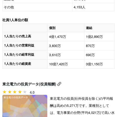
その他
4,153人
社員1人単位の額
個別
連結
1人当たりの売上高
4億1,470万
1億2,890万
1人当たりの営業利益
3,830万
870万
1人当たりの経常利益
3,610万
690万
1人当たりの総資産
10億7,420万
3億1,150万
東北電力の役員データ(役員報酬)
4.0
東北電力の役員(社外役員を除く)の平均報
酬は高めの5,271万です。業種別として
は、電力事業の分野(平均4,021万)で高い水