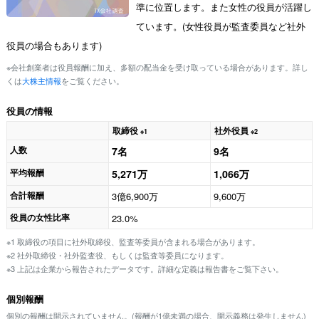
準に位置します。また女性の役員が活躍し
ています。(女性役員が監査委員など社外
役員の場合もあります)
※会社創業者は役員報酬に加え、多額の配当金を受け取っている場合があります。詳し
くは
大株主情報
をご覧ください。
役員の情報
取締役
社外役員
※1
※2
人数
7名
9名
平均報酬
5,271万
1,066万
合計報酬
3億6,900万
9,600万
役員の女性比率
23.0%
※1 取締役の項目に社外取締役、監査等委員が含まれる場合があります。
※2 社外取締役・社外監査役、もしくは監査等委員になります。
※3 上記は企業から報告されたデータです。詳細な定義は報告書をご覧下さい。
個別報酬
個別の報酬は開示されていません。(報酬が1億未満の場合、開示義務は発生しません)