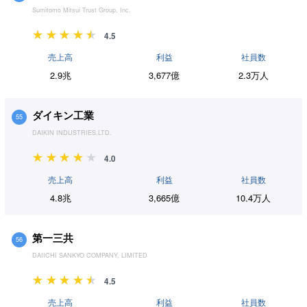
Sumitomo Mitsui Trust Group, Inc.
4.5
売上高
利益
社員数
2.9兆
3,677億
2.3万人
ダイキン工業
55
DAIKIN INDUSTRIES,LTD.
4.0
売上高
利益
社員数
4.8兆
3,665億
10.4万人
第一三共
56
DAIICHI SANKYO COMPANY, LIMITED
4.5
売上高
利益
社員数