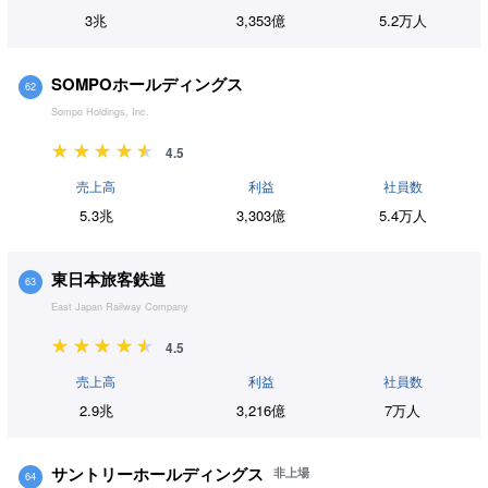
3兆
3,353億
5.2万人
SOMPOホールディングス
62
Sompo Holdings, Inc.
4.5
売上高
利益
社員数
5.3兆
3,303億
5.4万人
東日本旅客鉄道
63
East Japan Railway Company
4.5
売上高
利益
社員数
2.9兆
3,216億
7万人
サントリーホールディングス
非上場
64