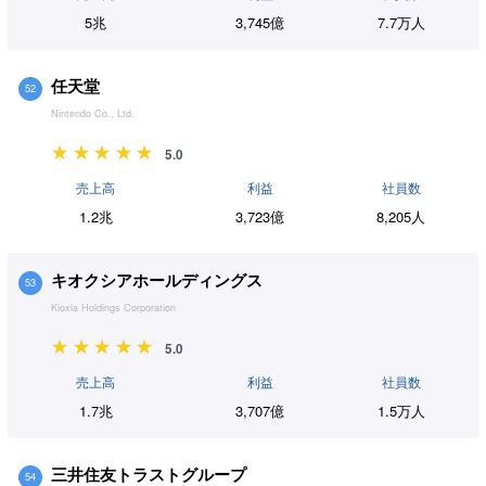
5兆
3,745億
7.7万人
任天堂
52
Nintendo Co., Ltd.
5.0
売上高
利益
社員数
1.2兆
3,723億
8,205人
キオクシアホールディングス
53
Kioxia Holdings Corporation
5.0
売上高
利益
社員数
1.7兆
3,707億
1.5万人
三井住友トラストグループ
54