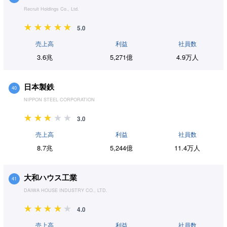
Recruit Holdings Co., Ltd.
5.0
売上高
利益
社員数
3.6兆
5,271億
4.9万人
日本製鉄
40
NIPPON STEEL CORPORATION
3.0
売上高
利益
社員数
8.7兆
5,244億
11.4万人
大和ハウス工業
41
DAIWA HOUSE INDUSTRY CO., LTD.
4.0
売上高
利益
社員数