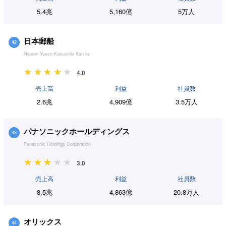
5.4兆
5,160億
5万人
日本郵船
42
Nippon Yusen Kabushiki Kaisha
4.0
売上高
利益
社員数
2.6兆
4,909億
3.5万人
パナソニックホールディングス
43
Panasonic Holdings Corporation
3.0
売上高
利益
社員数
8.5兆
4,863億
20.8万人
オリックス
44