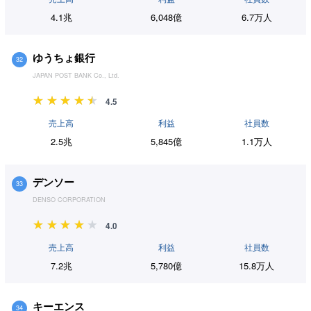
4.1兆
6,048億
6.7万人
ゆうちょ銀行
32
JAPAN POST BANK Co., Ltd.
4.5
売上高
利益
社員数
2.5兆
5,845億
1.1万人
デンソー
33
DENSO CORPORATION
4.0
売上高
利益
社員数
7.2兆
5,780億
15.8万人
キーエンス
34