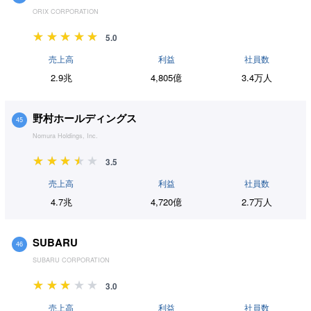
ORIX CORPORATION
5.0
売上高
利益
社員数
2.9兆
4,805億
3.4万人
野村ホールディングス
45
Nomura Holdings, Inc.
3.5
売上高
利益
社員数
4.7兆
4,720億
2.7万人
SUBARU
46
SUBARU CORPORATION
3.0
売上高
利益
社員数