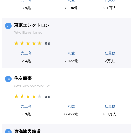
3.9兆
7,134億
2.1万人
東京エレクトロン
27
Tokyo Electron Limited
5.0
売上高
利益
社員数
2.4兆
7,077億
2万人
住友商事
28
SUMITOMO CORPORATION
4.0
売上高
利益
社員数
7.3兆
6,956億
8.3万人
東海旅客鉄道
29