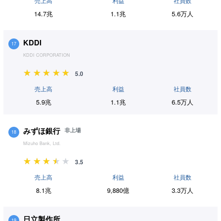
売上高
利益
社員数
14.7兆
1.1兆
5.6万人
KDDI
17
KDDI CORPORATION
5.0
売上高
利益
社員数
5.9兆
1.1兆
6.5万人
みずほ銀行
非上場
18
Mizuho Bank, Ltd.
3.5
売上高
利益
社員数
8.1兆
9,880億
3.3万人
日立製作所
19