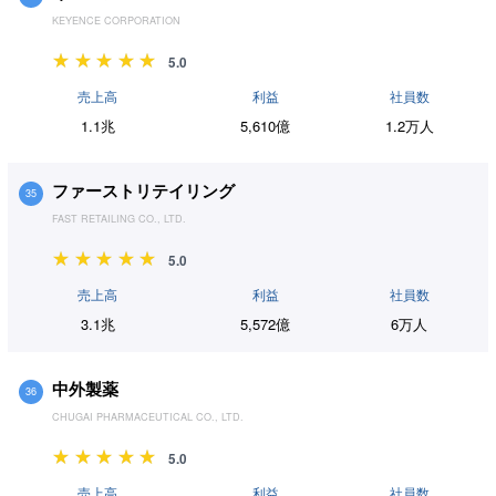
KEYENCE CORPORATION
5.0
売上高
利益
社員数
1.1兆
5,610億
1.2万人
ファーストリテイリング
35
FAST RETAILING CO., LTD.
5.0
売上高
利益
社員数
3.1兆
5,572億
6万人
中外製薬
36
CHUGAI PHARMACEUTICAL CO., LTD.
5.0
売上高
利益
社員数