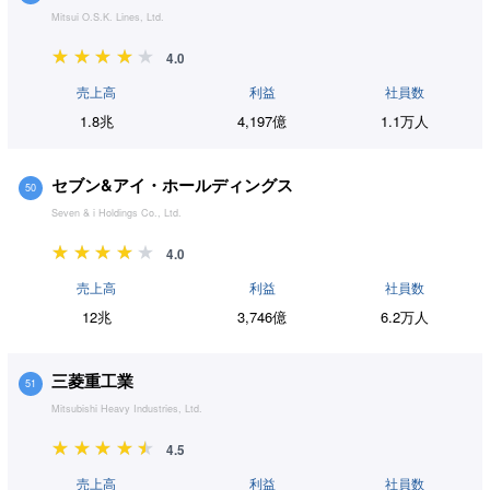
Mitsui O.S.K. Lines, Ltd.
4.0
売上高
利益
社員数
1.8兆
4,197億
1.1万人
セブン&アイ・ホールディングス
50
Seven & i Holdings Co., Ltd.
4.0
売上高
利益
社員数
12兆
3,746億
6.2万人
三菱重工業
51
Mitsubishi Heavy Industries, Ltd.
4.5
売上高
利益
社員数