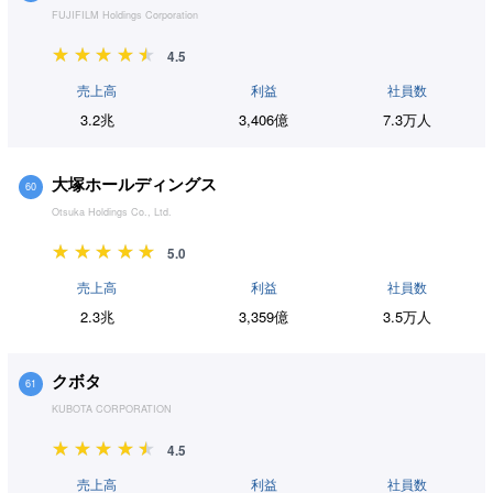
FUJIFILM Holdings Corporation
4.5
売上高
利益
社員数
3.2兆
3,406億
7.3万人
大塚ホールディングス
60
Otsuka Holdings Co., Ltd.
5.0
売上高
利益
社員数
2.3兆
3,359億
3.5万人
クボタ
61
KUBOTA CORPORATION
4.5
売上高
利益
社員数