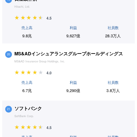
Hitachi, Ltd.
4.5
売上高
利益
社員数
9.8兆
9,627億
28.3万人
MS&ADインシュアランスグループホールディングス
20
MS&AD Insurance Group Holdings, Inc.
4.0
売上高
利益
社員数
6.7兆
9,290億
3.8万人
ソフトバンク
21
SoftBank Corp.
4.5