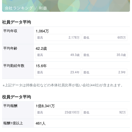
社員データ平均
1,064万
平均年収
最高
2,178万
最低
605万
42.2歳
平均年齢
最高
49.3歳
最低
35.0歳
15.6年
平均勤続年数
最高
23.4年
最低
2.9年
※上記データは持株会社などの本体社員比率が低い会社(44社)が含まれます。
役員データ平均
1億8,341万
平均報酬
最高
23億100万
最低
92万
461人
報酬1億以上