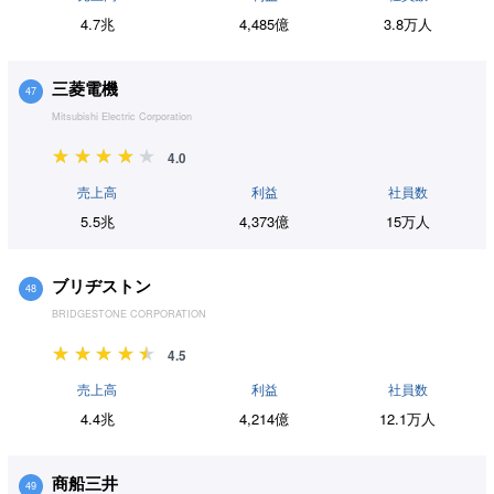
4.7兆
4,485億
3.8万人
三菱電機
47
Mitsubishi Electric Corporation
4.0
売上高
利益
社員数
5.5兆
4,373億
15万人
ブリヂストン
48
BRIDGESTONE CORPORATION
4.5
売上高
利益
社員数
4.4兆
4,214億
12.1万人
商船三井
49