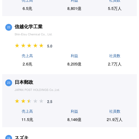
売上高
利益
社員数
6.5兆
8,801億
5.5万人
信越化学工業
22
Shin-Etsu Chemical Co., Ltd.
5.0
売上高
利益
社員数
2.6兆
8,205億
2.7万人
日本郵政
23
JAPAN POST HOLDINGS Co.,Ltd.
2.5
売上高
利益
社員数
11.5兆
8,146億
21.9万人
スズキ
24