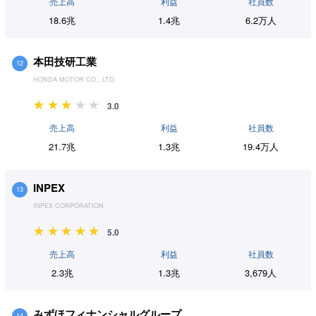
売上高
利益
社員数
18.6兆
1.4兆
6.2万人
本田技研工業
12
HONDA MOTOR CO., LTD.
3.0
売上高
利益
社員数
21.7兆
1.3兆
19.4万人
INPEX
13
INPEX CORPORATION
5.0
売上高
利益
社員数
2.3兆
1.3兆
3,679人
みずほフィナンシャルグループ
14