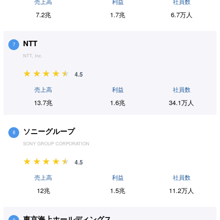
売上高
利益
社員数
7.2兆
1.7兆
6.7万人
NTT
7
NTT, Inc.
4.5
売上高
利益
社員数
13.7兆
1.6兆
34.1万人
ソニーグループ
8
SONY GROUP CORPORATION
4.5
売上高
利益
社員数
12兆
1.5兆
11.2万人
東京海上ホールディングス