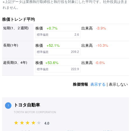
※上記データは業務執行取締役と執行役を対象にした平均です。社外役員は含ま
れません。
株価トレンド平均
株価
+0.7%
出来高
-3.9%
短期(1、２週間)
標準偏差
2.6
株価
+52.1%
出来高
-10.3%
長期(1年)
標準偏差
209.2
株価
+53.6%
出来高
-0.6%
超長期(3、4年)
標準偏差
222.9
株価情報
表示する
| 表示しない
トヨタ自動車
1
TOYOTA MOTOR CORPORATION
4.0