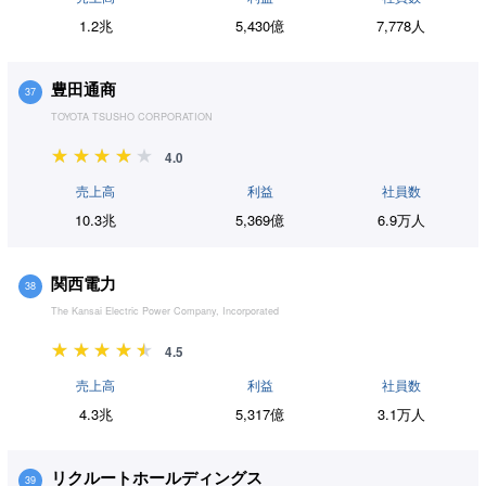
1.2兆
5,430億
7,778人
豊田通商
37
TOYOTA TSUSHO CORPORATION
4.0
売上高
利益
社員数
10.3兆
5,369億
6.9万人
関西電力
38
The Kansai Electric Power Company, Incorporated
4.5
売上高
利益
社員数
4.3兆
5,317億
3.1万人
リクルートホールディングス
39