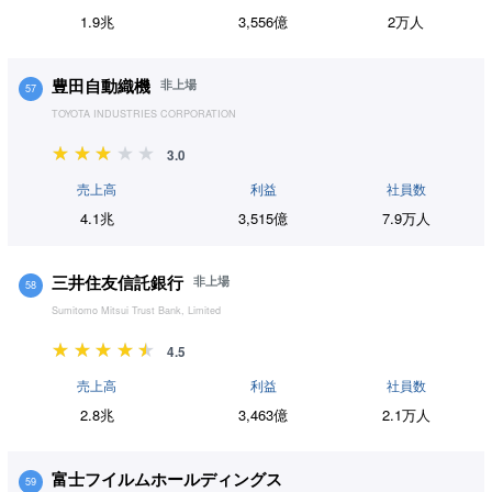
1.9兆
3,556億
2万人
豊田自動織機
非上場
57
TOYOTA INDUSTRIES CORPORATION
3.0
売上高
利益
社員数
4.1兆
3,515億
7.9万人
三井住友信託銀行
非上場
58
Sumitomo Mitsui Trust Bank, Limited
4.5
売上高
利益
社員数
2.8兆
3,463億
2.1万人
富士フイルムホールディングス
59