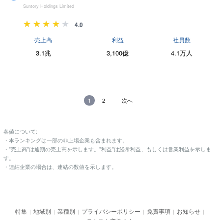
Suntory Holdings Limited
4.0
売上高
利益
社員数
3.1兆
3,100億
4.1万人
1
2
次へ
各値について:
・本ランキングは一部の非上場企業も含まれます。
・"売上高"は通期の売上高を示します。"利益"は経常利益、もしくは営業利益を示しま
す。
・連結企業の場合は、連結の数値を示します。
特集
地域別
業種別
プライバシーポリシー
免責事項
お知らせ
|
|
|
|
|
|