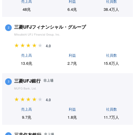
売上高
利益
社員数
48兆
6.4兆
38.4万人
三菱UFJフィナンシャル・グループ
2
Mitsubishi UFJ Financial Group, Inc.
4.0
売上高
利益
社員数
13.6兆
2.7兆
15.6万人
三菱UFJ銀行
非上場
3
MUFG Bank, Ltd.
4.0
売上高
利益
社員数
9.7兆
1.8兆
11.7万人
三井住友銀行
非上場