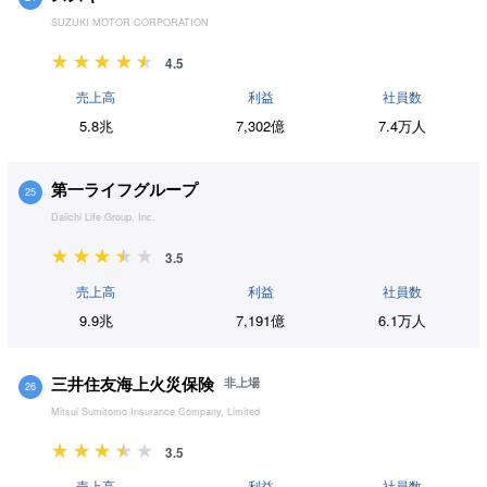
SUZUKI MOTOR CORPORATION
4.5
売上高
利益
社員数
5.8兆
7,302億
7.4万人
第一ライフグループ
25
Daiichi Life Group, Inc.
3.5
売上高
利益
社員数
9.9兆
7,191億
6.1万人
三井住友海上火災保険
非上場
26
Mitsui Sumitomo Insurance Company, Limited
3.5
売上高
利益
社員数