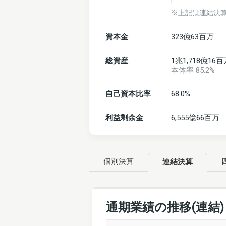
※上記は連結決
資本金
323億63百万
総資産
1兆1,718億16
本体率 85.2%
自己資本比率
68.0%
利益剰余金
6,555億66百万
個別決算
連結決算
通期業績の推移(連結