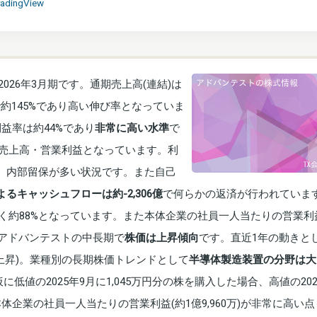
radingView
026年3月期です。通期売上高(連結)は
で約145%であり高い伸び率となっていま
利益率は約44%であり
非常に高い水準
で
売上高・営業利益となっています。利
り、内部留保が多い状況です。また自己
るキャッシュフローは約-2,306億
で何らかの返済が行われていま
く約88%となっています。また本体企業の社員一人当たりの営業利益
。 アドバンテストの中長期で
株価は上昇傾向
です。直近1年の動きと
%上昇)。業種別の長期株価トレンドとして
半導体製造装置の分野は大
低値の2025年9月に1,045万円分の株を購入した場合、高値の202
本体企業の社員一人当たりの営業利益(約1億9,960万)が非常に高い