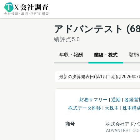
アドバンテスト (6
績評点5.0
年収・報酬
願掛け
業績・株式
最新の決算発表日(第1四半期)は2026年7
財務サマリー
|
通期
|
各経営
株式データ推移
|
大株主
|
株主構
商号
株式会社アドバ
ADVANTEST C