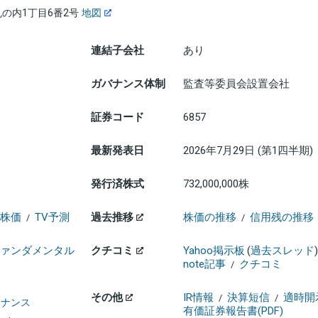
の内1丁目6番2号
地図
連結子会社
あり
ガバナンス体制
監査等委員会設置会社
証券コード
6857
最新発表日
2026年7月29日 (第1四半期)
発行済株式
732,000,000株
株価
TV予測
過去推移
株価の推移
信用残の推移
/
/
ァンダメンタル
クチコミ
Yahoo掲示板
(
過去スレッド
)
note記事
クチコミ
/
その他
IR情報
決算短信
適時開
/
/
ァイナンス
有価証券報告書(PDF)