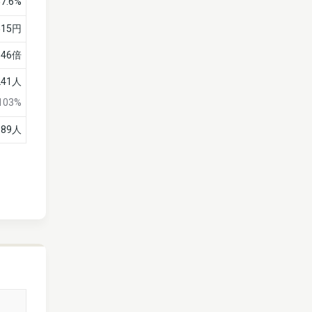
57.6%
515円
.46倍
241人
103%
389人