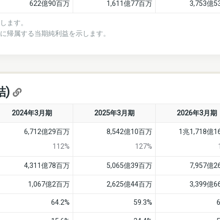
622億90百万
1,611億77百万
3,753億
示します。
者に帰属する当期純利益を示します。
結)
2024年3月期
2025年3月期
2026年3月期
6,712億29百万
8,542億10百万
1兆1,718億
112%
127%
4,311億78百万
5,065億39百万
7,957億
1,067億2百万
2,625億44百万
3,399億
64.2%
59.3%