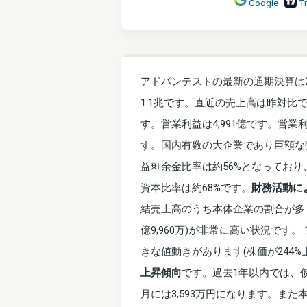
Google
T
アドバンテストの最新の通期決算は2
1.1兆です。直近の売上高は昨対比
す。営業利益は4,991億です。営業
す。国内有数の大企業であり巨額な
益剰余金比率は約56%となってお
資本比率は約68%です。
財務活動によ
結売上高のうち本体企業の割合が多
億9,960万)が非常に高い状況です
きな値動きがあります(株価が244
上昇傾向
です。過去1年以内では、仮に
月には3,593万円になります。また