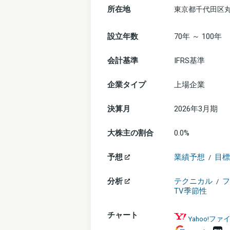
所在地
東京都千代田区丸
設立年数
70年 ～ 100年
会計基準
IFRS基準
企業タイプ
上場企業
決算月
2026年3月期
大株主の割合
0.0%
予想
業績予想
目標
/
分析
テクニカル
フ
/
TV季節性
チャート
Yahoo!フ