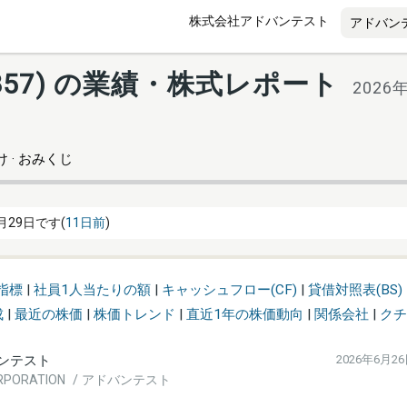
株式会社アドバンテスト
857) の業績・株式レポート
2026
 · おみくじ
月29日です(
11日前
)
指標
|
社員1人当たりの額
|
キャッシュフロー(CF)
|
貸借対照表(BS)
成
|
最近の株価
|
株価トレンド
|
直近1年の株価動向
|
関係会社
|
クチ
ンテスト
2026年6月2
ORPORATION / アドバンテスト