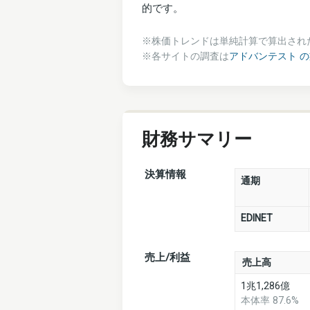
的です。
※株価トレンドは単純計算で算出され
※各サイトの調査は
アドバンテスト 
財務サマリー
決算情報
通期
EDINET
売上/利益
売上高
1兆1,286億
本体率 87.6%