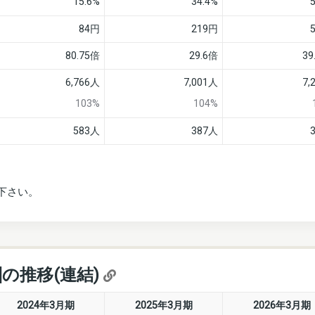
15.6%
34.4%
84円
219円
80.75倍
29.6倍
39
6,766人
7,001人
7,
103%
104%
583人
387人
下さい。
]の推移(連結)
2024年3月期
2025年3月期
2026年3月期