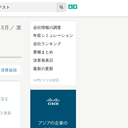
年3月／ 業
会社情報の調査
年収シミュレーション
会社ランキング
業種まとめ
決算発表日
最新の更新
決算短信
※PC/スマホ対応
コミ
6日 更新