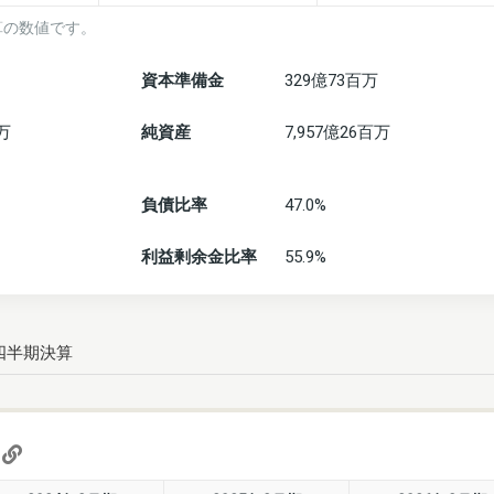
算の数値です。
資本準備金
329億73百万
百万
純資産
7,957億26百万
負債比率
47.0%
利益剰余金比率
55.9%
四半期決算
)