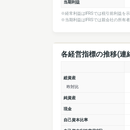
当期利益
※経常利益はIFRSでは税引前利益を
※当期利益はIFRSでは親会社の所有
各経営指標の推移(連
総資産
昨対比
純資産
現金
自己資本比率