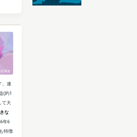
す。連
(約1
して大
きな
6年6
点も特徴