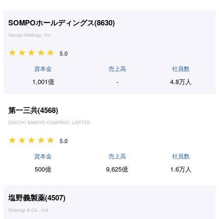
SOMPOホールディングス(
8630
)
Sompo Holdings, Inc.
5.0
資本金
売上高
社員数
1,001億
-
4.8万人
第一三共(
4568
)
DAIICHI SANKYO COMPANY, LIMITED
5.0
資本金
売上高
社員数
500億
9,625億
1.6万人
塩野義製薬(
4507
)
Shionogi & Co., Ltd.