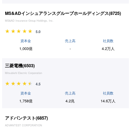
MS&ADインシュアランスグループホールディングス(
8725
)
MS&AD Insurance Group Holdings, Inc.
5.0
資本金
売上高
社員数
1,003億
-
4.2万人
三菱電機(
6503
)
Mitsubishi Electric Corporation
4.5
資本金
売上高
社員数
1,758億
4.2兆
14.6万人
アドバンテスト(
6857
)
ADVANTEST CORPORATION