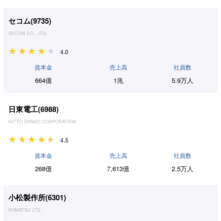
セコム(
9735
)
SECOM CO., LTD.
4.0
資本金
売上高
社員数
664億
1兆
5.9万人
日東電工(
6988
)
NITTO DENKO CORPORATION
4.5
資本金
売上高
社員数
268億
7,613億
2.5万人
小松製作所(
6301
)
KOMATSU LTD.