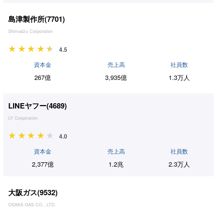
島津製作所(
7701
)
Shimadzu Corporation
4.5
資本金
売上高
社員数
267億
3,935億
1.3万人
LINEヤフー(
4689
)
LY Corporation
4.0
資本金
売上高
社員数
2,377億
1.2兆
2.3万人
大阪ガス(
9532
)
OSAKA GAS CO., LTD.