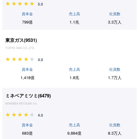
5.0
資本金
売上高
社員数
799億
1.1兆
3.3万人
東京ガス(
9531
)
TOKYO GAS CO.,LTD.
4.0
資本金
売上高
社員数
1,418億
1.8兆
1.7万人
ミネベアミツミ(
6479
)
MINEBEA MITSUMI Inc.
4.0
資本金
売上高
社員数
683億
9,884億
8.3万人