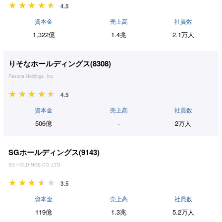
4.5
資本金
売上高
社員数
1,322億
1.4兆
2.1万人
りそなホールディングス(
8308
)
Resona Holdings, Inc.
4.5
資本金
売上高
社員数
506億
-
2万人
SGホールディングス(
9143
)
SG HOLDINGS CO.,LTD.
3.5
資本金
売上高
社員数
119億
1.3兆
5.2万人