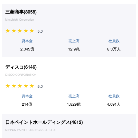
三菱商事(
8058
)
Mitsubishi Corporation
5.0
資本金
売上高
社員数
2,045億
12.9兆
8.3万人
ディスコ(
6146
)
DISCO CORPORATION
5.0
資本金
売上高
社員数
214億
1,829億
4,091人
日本ペイントホールディングス(
4612
)
NIPPON PAINT HOLDINGS CO., LTD.