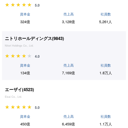
5.0
資本金
売上高
社員数
324億
3,128億
5,261人
ニトリホールディングス(
9843
)
Nitori Holdings Co., Ltd.
4.0
資本金
売上高
社員数
134億
7,169億
1.8万人
エーザイ(
4523
)
Eisai Co., Ltd.
5.0
資本金
売上高
社員数
450億
6,459億
1.1万人