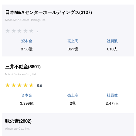
日本M&Aセンターホールディングス(
2127
)
Nihon M&A Center Holdings Inc.
-
資本金
売上高
社員数
37.8億
361億
810人
三井不動産(
8801
)
Mitsui Fudosan Co., Ltd.
5.0
資本金
売上高
社員数
3,399億
2兆
2.4万人
味の素(
2802
)
Ajinomoto Co., Inc.