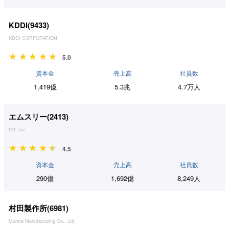
KDDI(
9433
)
KDDI CORPORATION
5.0
資本金
売上高
社員数
1,419億
5.3兆
4.7万人
エムスリー(
2413
)
M3, Inc.
4.5
資本金
売上高
社員数
290億
1,692億
8,249人
村田製作所(
6981
)
Murata Manufacturing Co., Ltd.