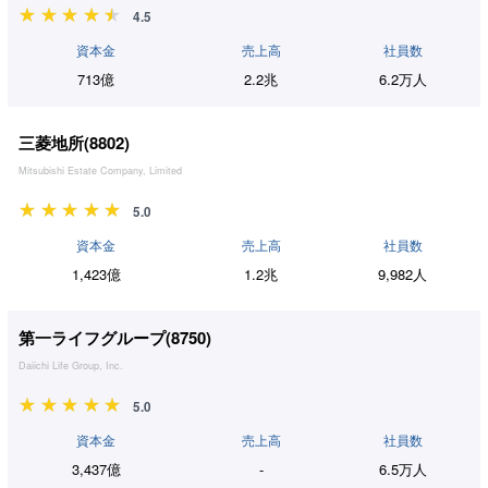
4.5
資本金
売上高
社員数
713億
2.2兆
6.2万人
三菱地所(
8802
)
Mitsubishi Estate Company, Limited
5.0
資本金
売上高
社員数
1,423億
1.2兆
9,982人
第一ライフグループ(
8750
)
Daiichi Life Group, Inc.
5.0
資本金
売上高
社員数
3,437億
-
6.5万人