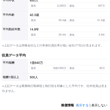
930万
平均年収
最高
2,295万
最低
497万
42.3歳
平均年齢
最高
50.4歳
最低
31.0歳
14.8年
平均勤続年数
最高
25.4年
最低
2.9年
※上記データは持株会社などの本体社員比率が低い会社(77社)が含まれます。
役員データ平均
1億640万
平均報酬
最高
9億3,950万
最低
92万
500人
報酬1億以上
※上記データは業務執行取締役と執行役を対象にした平均です。社外役員は含ま
れません。
株価情報
表示する
| 表示しない