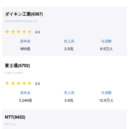
ダイキン工業(
6367
)
DAIKIN INDUSTRIES,LTD.
4.5
資本金
売上高
社員数
850億
2.5兆
8.5万人
富士通(
6702
)
Fujitsu Limited
5.0
資本金
売上高
社員数
3,246億
3.6兆
12.6万人
NTT(
9432
)
NTT, Inc.