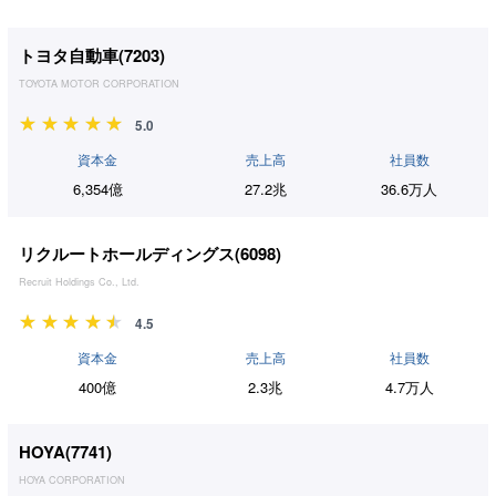
トヨタ自動車(
7203
)
TOYOTA MOTOR CORPORATION
5.0
資本金
売上高
社員数
6,354億
27.2兆
36.6万人
リクルートホールディングス(
6098
)
Recruit Holdings Co., Ltd.
4.5
資本金
売上高
社員数
400億
2.3兆
4.7万人
HOYA(
7741
)
HOYA CORPORATION