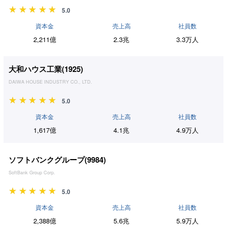
5.0
資本金
売上高
社員数
2,211億
2.3兆
3.3万人
大和ハウス工業(
1925
)
DAIWA HOUSE INDUSTRY CO., LTD.
5.0
資本金
売上高
社員数
1,617億
4.1兆
4.9万人
ソフトバンクグループ(
9984
)
SoftBank Group Corp.
5.0
資本金
売上高
社員数
2,388億
5.6兆
5.9万人