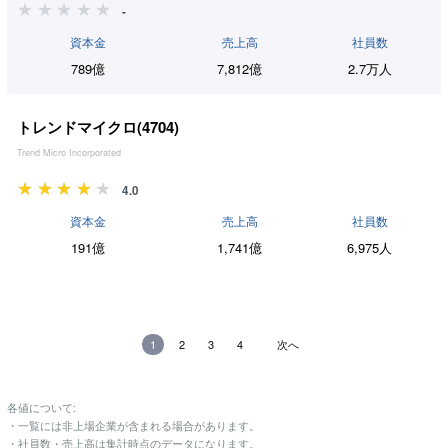
-
資本金
売上高
社員数
789億
7,812億
2.7万人
トレンドマイクロ(
4704
)
Trend Micro Incorporated
4.0
資本金
売上高
社員数
191億
1,741億
6,975人
1
2
3
4
次へ
各値について:
・一覧には非上場企業が含まれる場合があります。
・社員数・売上高は集計時点のデータになります。