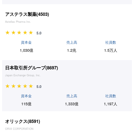
アステラス製薬(
4503
)
Astellas Pharma Inc.
5.0
資本金
売上高
社員数
1,030億
1.2兆
1.5万人
日本取引所グループ(
8697
)
Japan Exchange Group, Inc.
5.0
資本金
売上高
社員数
115億
1,333億
1,197人
オリックス(
8591
)
ORIX CORPORATION