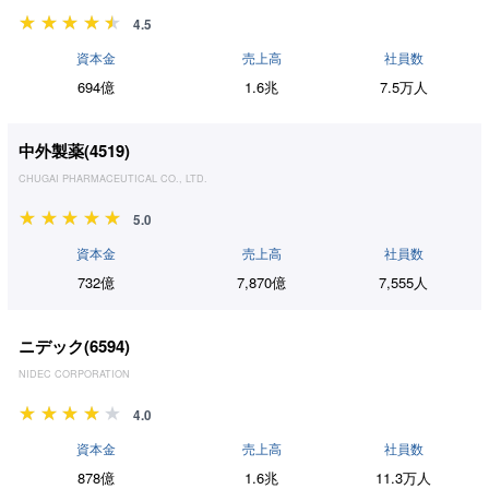
4.5
資本金
売上高
社員数
694億
1.6兆
7.5万人
中外製薬(
4519
)
CHUGAI PHARMACEUTICAL CO., LTD.
5.0
資本金
売上高
社員数
732億
7,870億
7,555人
ニデック(
6594
)
NIDEC CORPORATION
4.0
資本金
売上高
社員数
878億
1.6兆
11.3万人