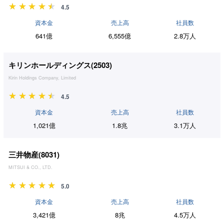
4.5
資本金
売上高
社員数
641億
6,555億
2.8万人
キリンホールディングス(
2503
)
Kirin Holdings Company, Limited
4.5
資本金
売上高
社員数
1,021億
1.8兆
3.1万人
三井物産(
8031
)
MITSUI & CO., LTD.
5.0
資本金
売上高
社員数
3,421億
8兆
4.5万人