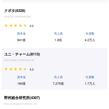
クボタ(
6326
)
KUBOTA CORPORATION
4.5
資本金
売上高
社員数
841億
1.9兆
4.2万人
ユニ・チャーム(
8113
)
UNICHARM CORPORATION
4.5
資本金
売上高
社員数
160億
7,275億
1.7万人
野村総合研究所(
4307
)
Nomura Research Institute, Ltd.