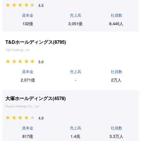
4.5
資本金
売上高
社員数
132億
3,051億
8,445人
T&Dホールディングス(
8795
)
T&D Holdings, Inc.
5.0
資本金
売上高
社員数
2,071億
-
2万人
大塚ホールディングス(
4578
)
Otsuka Holdings Co., Ltd.
4.0
資本金
売上高
社員数
817億
1.4兆
3.3万人