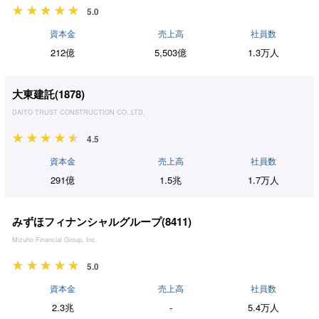
5.0
資本金
売上高
社員数
212億
5,503億
1.3万人
大東建託(
1878
)
DAITO TRUST CONSTRUCTION CO.,LTD.
4.5
資本金
売上高
社員数
291億
1.5兆
1.7万人
みずほフィナンシャルグループ(
8411
)
Mizuho Financial Group, Inc.
5.0
資本金
売上高
社員数
2.3兆
-
5.4万人