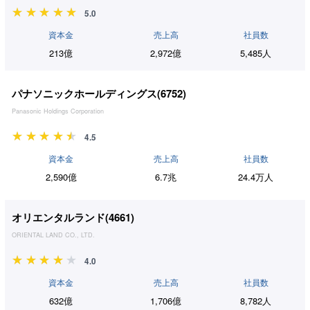
5.0
資本金
売上高
社員数
213億
2,972億
5,485人
パナソニックホールディングス(
6752
)
Panasonic Holdings Corporation
4.5
資本金
売上高
社員数
2,590億
6.7兆
24.4万人
オリエンタルランド(
4661
)
ORIENTAL LAND CO., LTD.
4.0
資本金
売上高
社員数
632億
1,706億
8,782人