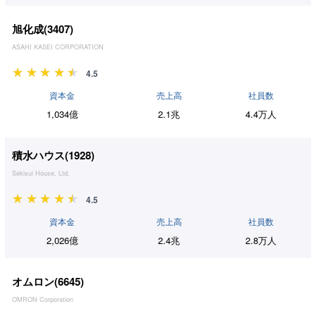
旭化成(
3407
)
ASAHI KASEI CORPORATION
4.5
資本金
売上高
社員数
1,034億
2.1兆
4.4万人
積水ハウス(
1928
)
Sekisui House, Ltd.
4.5
資本金
売上高
社員数
2,026億
2.4兆
2.8万人
オムロン(
6645
)
OMRON Corporation