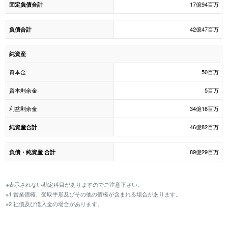
17億94百万
固定負債合計
42億47百万
負債合計
純資産
資本金
50百万
資本剰余金
5百万
利益剰余金
34億16百万
46億82百万
純資産合計
89億29百万
負債・純資産 合計
※表示されない勘定科目がありますのでご注意下さい。
※1 営業債権、受取手形及びその他の債権が含まれる場合があります。
※2 社債及び借入金の場合があります。