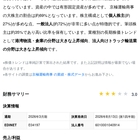
となっています。資産の中では有形固定資産が多めです。 京極運輸商事
の大株主の割合は約69%となっています。株主構成として
個人株主
(約
27%)が多めな点、
一般法人
(約72%)が非常に多い点が特徴的です。筆頭株
主は約35%であり高い比率を保有しています。業種別の長期株価トレンド
として
港湾物流・倉庫の分野は大きな上昇傾向
、
法人向けトラック輸送業
の分野は大きな上昇傾向
です。
※株価トレンドは単純計算で算出された結果です。また上記説明は情報が最新でない場
合があります。
※各サイトの調査は
京極運輸商事 の業績・株式データ
からお進み下さい。
財務サマリー
3.0
決算情報
通期
2026年3月期
決算発表日
2026年8月13日 (第1四半期)
EDINET
E04197
法人番号
6010001040914
売上/利益