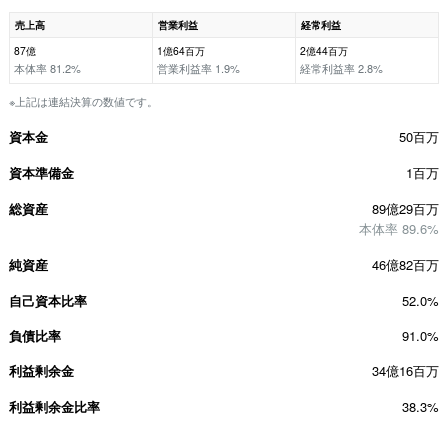
売上高
営業利益
経常利益
87億
1億64百万
2億44百万
本体率 81.2%
営業利益率 1.9%
経常利益率 2.8%
※上記は連結決算の数値です。
資本金
50百万
資本準備金
1百万
総資産
89億29百万
本体率 89.6%
純資産
46億82百万
自己資本比率
52.0%
負債比率
91.0%
利益剰余金
34億16百万
利益剰余金比率
38.3%