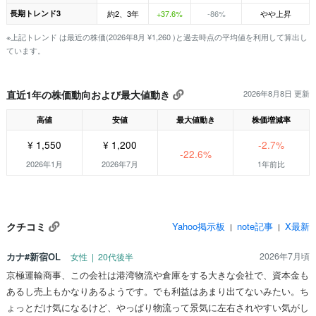
長期トレンド3
約2、3年
+37.6%
-86%
やや上昇
※上記トレンド は最近の株価(2026年8月 ¥1,260 )と過去時点の平均値を利用して算出し
ています。
直近1年の株価動向および最大値動き
2026年8月8日 更新
高値
安値
最大値動き
株価増減率
¥ 1,550
¥ 1,200
-2.7%
-22.6%
2026年1月
2026年7月
1年前比
クチコミ
Yahoo掲示板
note記事
X最新
|
|
カナ#新宿OL
2026年7月頃
女性 | 20代後半
京極運輸商事、この会社は港湾物流や倉庫をする大きな会社で、資本金も
あるし売上もかなりあるようです。でも利益はあまり出てないみたい。ち
ょっとだけ気になるけど、やっぱり物流って景気に左右されやすい気がし