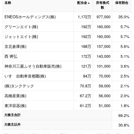
名称
配当金
所有株式
保有割合
※
数
ENEOSホールディングス(株)
1,172万
977,000
35.0%
グリーンエイト(株)
192万
160,000
5.7%
ジェットエイト(株)
192万
160,000
5.7%
京北倉庫(株)
188万
157,000
5.6%
西 將弘
172万
143,000
5.1%
神奈川三菱ふそう自動車販売(株)
121万
101,000
3.6%
いすゞ自動車首都圏(株)
84万
70,000
2.5%
(株)タンクテック
70.8万
59,000
2.1%
高橋産業(株)
67.2万
56,000
2.0%
東洋容器(株)
61.2万
51,000
1.8%
大株主合計
69.2%
大株主以外
30.8%