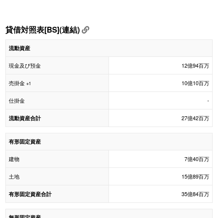
貸借対照表[BS](連結)
流動資産
現金及び預金
12億94百万
売掛金
10億10百万
※1
仕掛金
-
27億42百万
流動資産合計
有形固定資産
建物
7億40百万
土地
15億89百万
35億84百万
有形固定資産合計
無形固定資産