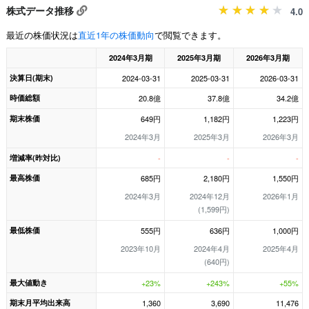
株式データ推移
4.0
最近の株価状況は
直近1年の株価動向
で閲覧できます。
2024年3月期
2025年3月期
2026年3月期
決算日(期末)
2024-03-31
2025-03-31
2026-03-31
時価総額
20.8億
37.8億
34.2億
期末株価
649円
1,182円
1,223円
2024年3月
2025年3月
2026年3月
増減率(昨対比)
-
-
-
最高株価
685円
2,180円
1,550円
2024年3月
2024年12月
2026年1月
(1,599円)
最低株価
555円
636円
1,000円
2023年10月
2024年4月
2025年4月
(640円)
最大値動き
+23%
+243%
+55%
期末月平均出来高
1,360
3,690
11,476