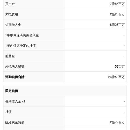
買掛金
7億58百万
未払費用
2億28百万
短期借入金
8億26百万
1年以内返済長期借入金
-
1年内償還予定の社債
-
前受金
-
未払法人税等
53百万
24億53百万
流動負債合計
固定負債
長期借入金
-
※2
社債
-
繰延税金負債
2億79百万