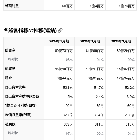
当期利益
60百万
1億4百万
1億73百万
各経営指標の推移(連結)
2024年3月期
2025年3月期
2026年3月期
総資産
80億73百万
81億69百万
89億29百万
昨対比
108%
101%
109%
純資産
43億49百万
42億41百万
46億82百万
現金
9億44百万
8億81百万
12億94百万
自己資本比率
53.6%
51.7%
52.2%
自己資本利益率(ROE)
1.5%
2.4%
3.9%
1株当たり利益(EPS)
20円
35円
60円
株価収益率(PER)
32.7倍
33.4倍
20.3倍
社員数
303人
311人
315人
昨対比
97%
103%
101%