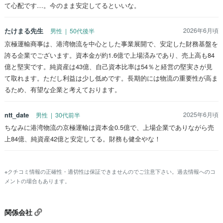
て心配です…。今のまま安定してるといいな。
たけまる先生
2026年6月頃
男性 | 50代後半
京極運輸商事は、港湾物流を中心とした事業展開で、安定した財務基盤を
誇る企業でございます。資本金が約1.6億で上場済みであり、売上高も84
億と堅実です。純資産は43億、自己資本比率は54％と経営の堅実さが見
て取れます。ただし利益は少し低めです。長期的には物流の重要性が高ま
るため、有望な企業と考えております。
ntt_date
2025年6月頃
男性 | 30代前半
ちなみに港湾物流の京極運輸は資本金0.5億で、上場企業でありながら売
上84億、純資産42億と安定してる。財務も健全やな！
※クチコミ情報の正確性・適切性は保証できませんのでご注意下さい。過去情報へのコ
メントの場合もあります。
関係会社