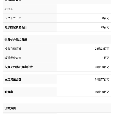
のれん
-
ソフトウェア
8百万
43百万
無形固定資産合計
投資その他の資産
投資有価証券
23億93百万
繰延税金資産
1百万
25億60百万
投資その他の資産合計
61億87百万
固定資産合計
89億29百万
総資産
流動負債