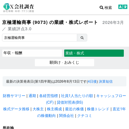
検索
京極運輸商事 (9073) の業績・株式レポート
2026年3月
／ 業績評点3.0
年収・報酬
業績・株式
願掛け · おみくじ
最新の決算発表日(第1四半期)は2026年8月13日です(
4日後
)
決算短信
財務サマリー
|
通期
|
各経営指標
|
社員1人当たりの額
|
キャッシュフロー
(CF)
|
貸借対照表(BS)
株式データ推移
|
大株主
|
株主構成
|
最近の株価
|
株価トレンド
|
直近1年
の株価動向
|
関係会社
|
クチコミ
所在地