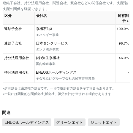
連結子会社、持分法適用会社、関連会社、親会社などの関係会社です。支配/被
支配の関係を確認できます。
区分
会社名
所有割
合
※
連結子会社
京極石油3
100.0%
エネルギー事業
連結子会社
日本タンクサービス
96.7%
タンク洗浄事業
持分法適用会社
(株)弥生京極社
46.0%
国内輸送事業
持分法適用会社
ENEOSホールディングス
-
子会社及びグループ会社の経営管理業務
※所有割合は議決権の割合です。一部で被所有の割合を示す場合もあります。
※一覧には間接的な関係会社(孫会社、祖父会社)が含まれる場合があります。
関連
ENEOSホールディングス
グリーンエイト
ジェットエイト