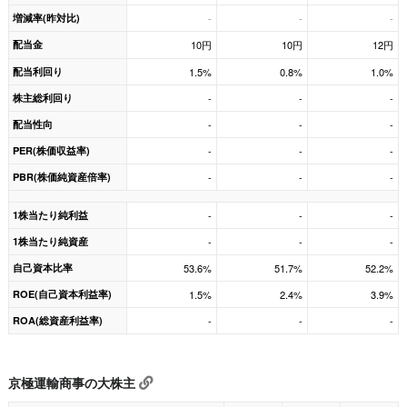
増減率(昨対比)
-
-
-
配当金
10円
10円
12円
配当利回り
1.5%
0.8%
1.0%
株主総利回り
-
-
-
配当性向
-
-
-
PER(株価収益率)
-
-
-
PBR(株価純資産倍率)
-
-
-
1株当たり純利益
-
-
-
1株当たり純資産
-
-
-
自己資本比率
53.6%
51.7%
52.2%
ROE(自己資本利益率)
1.5%
2.4%
3.9%
ROA(総資産利益率)
-
-
-
京極運輸商事の大株主