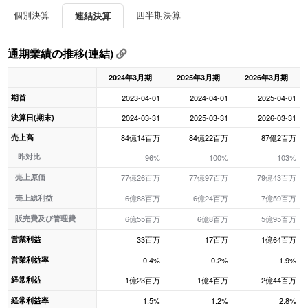
個別決算
四半期決算
連結決算
通期業績の推移(連結)
2024年3月期
2025年3月期
2026年3月期
期首
2023-04-01
2024-04-01
2025-04-01
決算日(期末)
2024-03-31
2025-03-31
2026-03-31
売上高
84億14百万
84億22百万
87億2百万
昨対比
96%
100%
103%
売上原価
77億26百万
77億97百万
79億43百万
売上総利益
6億88百万
6億24百万
7億59百万
販売費及び管理費
6億55百万
6億8百万
5億95百万
営業利益
33百万
17百万
1億64百万
営業利益率
0.4%
0.2%
1.9%
経常利益
1億23百万
1億4百万
2億44百万
経常利益率
1.5%
1.2%
2.8%