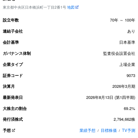
東京都中央区日本橋浜町一丁目2番1号
地図
設立年数
70年 ～ 100年
連結子会社
あり
会計基準
日本基準
ガバナンス体制
監査役会設置会社
企業タイプ
上場企業
証券コード
9073
決算月
2026年3月期
最新発表日
2026年8月13日 (第1四半期)
大株主の割合
69.2%
発行済株式
2,794,662株
予想
業績予想
目標株価
TV予測
/
/