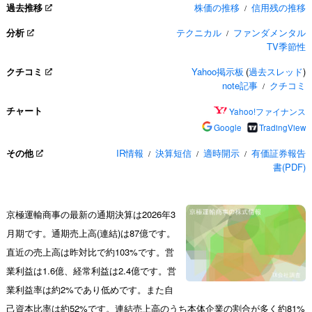
過去推移
株価の推移
信用残の推移
/
分析
テクニカル
ファンダメンタル
/
TV季節性
クチコミ
Yahoo掲示板
(
過去スレッド
)
note記事
クチコミ
/
チャート
Yahoo!ファイナンス
Google
TradingView
その他
IR情報
決算短信
適時開示
有価証券報告
/
/
/
書(PDF)
京極運輸商事の最新の通期決算は2026年3
月期です。通期売上高(連結)は87億です。
直近の売上高は昨対比で約103%です。営
業利益は1.6億、経常利益は2.4億です。営
業利益率は約2%であり低めです。また自
己資本比率は約52%です。連結売上高のうち本体企業の割合が多く約81%