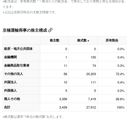
※配当金は「所有株式数 * 一株当たりの配当金」で算出しており実態と異なる場合があ
ります。
※上記は決算日時点の大株主情報です。
京極運輸商事の株主構成
株主数
株式数
所有割合
※
政府・地方公共団体
0
0
0.0%
金融機関
1
100
0.4%
金融商品取引業者
11
74
0.3%
その他の法人
56
20,203
72.4%
外国法人
10
111
0.4%
外国個人
5
5
0.0%
個人その他
3,356
7,419
26.6%
合計
3,439
27,912
100%
※株式数は通常"1単元の株式数"を示します。