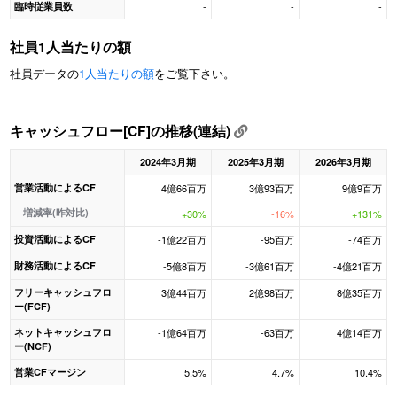
臨時従業員数
-
-
-
社員1人当たりの額
社員データの
1人当たりの額
をご覧下さい。
キャッシュフロー[CF]の推移(連結)
2024年3月期
2025年3月期
2026年3月期
営業活動によるCF
4億66百万
3億93百万
9億9百万
増減率(昨対比)
+30%
-16%
+131%
投資活動によるCF
-1億22百万
-95百万
-74百万
財務活動によるCF
-5億8百万
-3億61百万
-4億21百万
フリーキャッシュフロ
3億44百万
2億98百万
8億35百万
ー(FCF)
ネットキャッシュフロ
-1億64百万
-63百万
4億14百万
ー(NCF)
営業CFマージン
5.5%
4.7%
10.4%