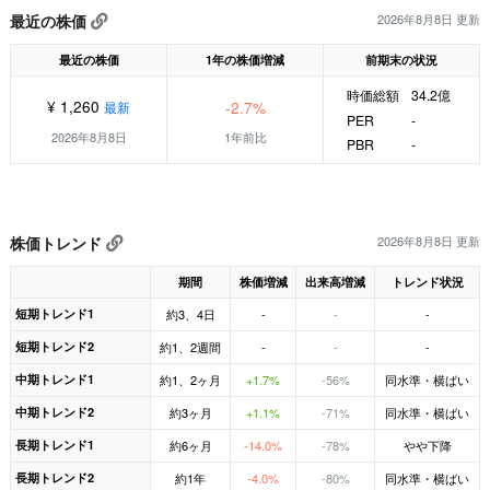
最近の株価
2026年8月8日 更新
最近の株価
1年の株価増減
前期末の状況
時価総額
34.2億
¥ 1,260
-2.7%
最新
PER
-
2026年8月8日
1年前比
PBR
-
株価トレンド
2026年8月8日 更新
期間
株価増減
出来高増減
トレンド状況
短期トレンド1
約3、4日
-
-
-
短期トレンド2
約1、2週間
-
-
-
中期トレンド1
約1、2ヶ月
+1.7%
-56%
同水準・横ばい
中期トレンド2
約3ヶ月
+1.1%
-71%
同水準・横ばい
長期トレンド1
約6ヶ月
-14.0%
-78%
やや下降
長期トレンド2
約1年
-4.0%
-80%
同水準・横ばい