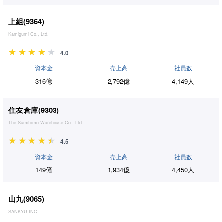
上組(
9364
)
Kamigumi Co., Ltd.
4.0
資本金
売上高
社員数
316億
2,792億
4,149人
住友倉庫(
9303
)
The Sumitomo Warehouse Co., Ltd.
4.5
資本金
売上高
社員数
149億
1,934億
4,450人
山九(
9065
)
SANKYU INC.