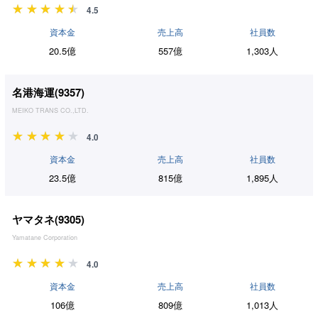
4.5
資本金
売上高
社員数
20.5億
557億
1,303人
名港海運(
9357
)
MEIKO TRANS CO.,LTD.
4.0
資本金
売上高
社員数
23.5億
815億
1,895人
ヤマタネ(
9305
)
Yamatane Corporation
4.0
資本金
売上高
社員数
106億
809億
1,013人