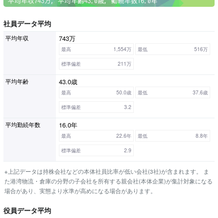
社員データ平均
743万
平均年収
最高
1,554万
最低
516万
標準偏差
211万
43.0歳
平均年齢
最高
50.0歳
最低
37.6歳
標準偏差
3.2
16.0年
平均勤続年数
最高
22.6年
最低
8.8年
標準偏差
2.9
※上記データは持株会社などの本体社員比率が低い会社(3社)が含まれます。 ま
た港湾物流・倉庫の分野の子会社を所有する親会社(本体企業)が集計対象になる
場合があり、実態より水準が高めになる場合があります。
役員データ平均