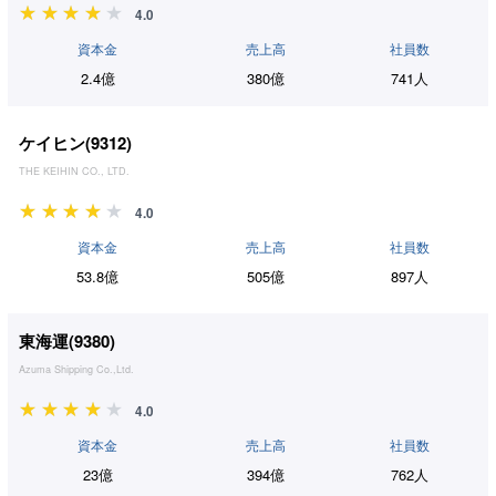
4.0
資本金
売上高
社員数
2.4億
380億
741人
ケイヒン(
9312
)
THE KEIHIN CO., LTD.
4.0
資本金
売上高
社員数
53.8億
505億
897人
東海運(
9380
)
Azuma Shipping Co.,Ltd.
4.0
資本金
売上高
社員数
23億
394億
762人