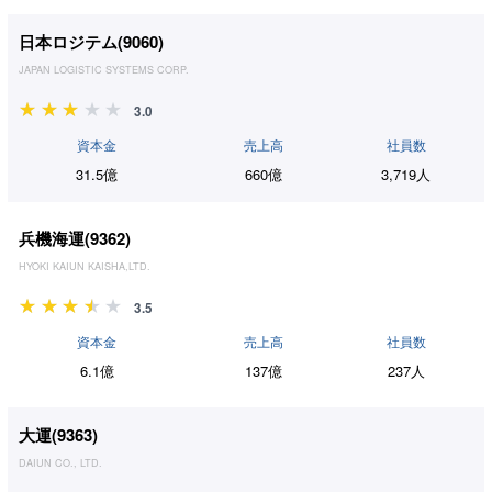
日本ロジテム(
9060
)
JAPAN LOGISTIC SYSTEMS CORP.
3.0
資本金
売上高
社員数
31.5億
660億
3,719人
兵機海運(
9362
)
HYOKI KAIUN KAISHA,LTD.
3.5
資本金
売上高
社員数
6.1億
137億
237人
大運(
9363
)
DAIUN CO., LTD.