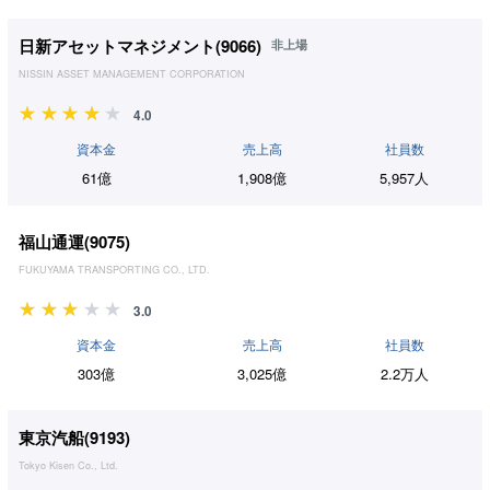
日新アセットマネジメント(
9066
)
非上場
NISSIN ASSET MANAGEMENT CORPORATION
4.0
資本金
売上高
社員数
61億
1,908億
5,957人
福山通運(
9075
)
FUKUYAMA TRANSPORTING CO., LTD.
3.0
資本金
売上高
社員数
303億
3,025億
2.2万人
東京汽船(
9193
)
Tokyo Kisen Co., Ltd.