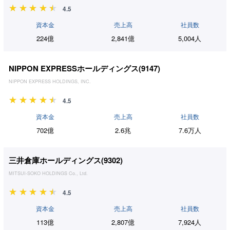
4.5
資本金
売上高
社員数
224億
2,841億
5,004人
NIPPON EXPRESSホールディングス(
9147
)
NIPPON EXPRESS HOLDINGS, INC.
4.5
資本金
売上高
社員数
702億
2.6兆
7.6万人
三井倉庫ホールディングス(
9302
)
MITSUI-SOKO HOLDINGS Co., Ltd.
4.5
資本金
売上高
社員数
113億
2,807億
7,924人