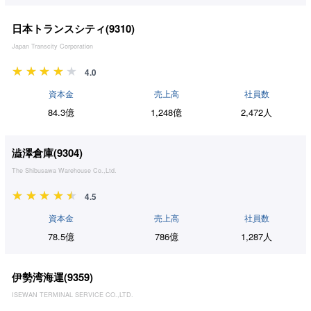
日本トランスシティ(
9310
)
Japan Transcity Corporation
4.0
資本金
売上高
社員数
84.3億
1,248億
2,472人
澁澤倉庫(
9304
)
The Shibusawa Warehouse Co.,Ltd.
4.5
資本金
売上高
社員数
78.5億
786億
1,287人
伊勢湾海運(
9359
)
ISEWAN TERMINAL SERVICE CO.,LTD.