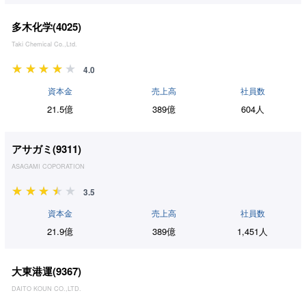
多木化学(
4025
)
Taki Chemical Co.,Ltd.
4.0
資本金
売上高
社員数
21.5億
389億
604人
アサガミ(
9311
)
ASAGAMI COPORATION
3.5
資本金
売上高
社員数
21.9億
389億
1,451人
大東港運(
9367
)
DAITO KOUN CO.,LTD.