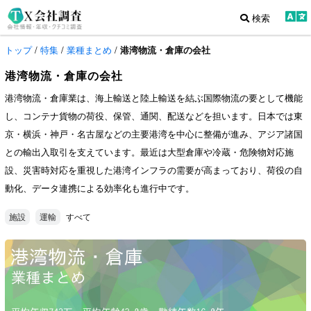
検索
トップ
/
特集
/
業種まとめ
/
港湾物流・倉庫の会社
港湾物流・倉庫の会社
港湾物流・倉庫業は、海上輸送と陸上輸送を結ぶ国際物流の要として機能
し、コンテナ貨物の荷役、保管、通関、配送などを担います。日本では東
京・横浜・神戸・名古屋などの主要港湾を中心に整備が進み、アジア諸国
との輸出入取引を支えています。最近は大型倉庫や冷蔵・危険物対応施
設、災害時対応を重視した港湾インフラの需要が高まっており、荷役の自
動化、データ連携による効率化も進行中です。
すべて
施設
運輸