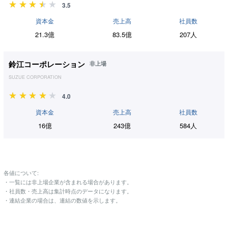
3.5
資本金
売上高
社員数
21.3億
83.5億
207人
鈴江コーポレーション
非上場
SUZUE CORPORATION
4.0
資本金
売上高
社員数
16億
243億
584人
各値について:
・一覧には非上場企業が含まれる場合があります。
・社員数・売上高は集計時点のデータになります。
・連結企業の場合は、連結の数値を示します。