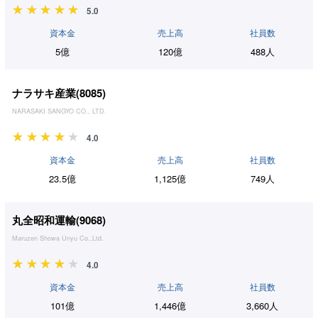
5.0
資本金
売上高
社員数
5億
120億
488人
ナラサキ産業(
8085
)
NARASAKI SANGYO CO., LTD.
4.0
資本金
売上高
社員数
23.5億
1,125億
749人
丸全昭和運輸(
9068
)
Maruzen Showa Unyu Co.,Ltd.
4.0
資本金
売上高
社員数
101億
1,446億
3,660人