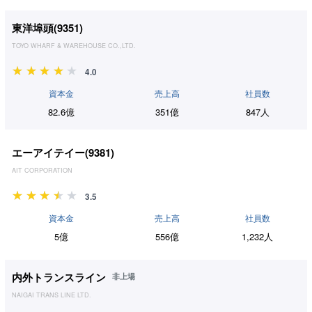
東洋埠頭(
9351
)
TOYO WHARF & WAREHOUSE CO.,LTD.
4.0
資本金
売上高
社員数
82.6億
351億
847人
エーアイテイー(
9381
)
AIT CORPORATION
3.5
資本金
売上高
社員数
5億
556億
1,232人
内外トランスライン
非上場
NAIGAI TRANS LINE LTD.