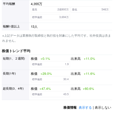
4,355万
平均報酬
最高
2億900万
最低
546万
標準偏差
3,694万
13人
報酬1億以上
※上記データは業務執行取締役と執行役を対象にした平均です。社外役員は含ま
れません。
株価トレンド平均
株価
+0.1%
出来高
+11.0%
短期(1、２週間)
標準偏差
1.9
株価
+29.0%
出来高
+11.6%
長期(1年)
標準偏差
30.4
株価
+47.4%
出来高
+60.6%
超長期(3、4年)
標準偏差
43.5
株価情報
表示する
| 表示しない