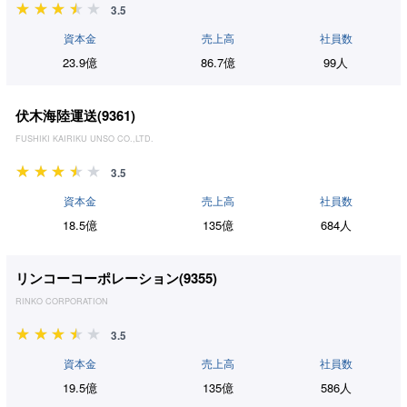
3.5
資本金
売上高
社員数
23.9億
86.7億
99人
伏木海陸運送(
9361
)
FUSHIKI KAIRIKU UNSO CO.,LTD.
3.5
資本金
売上高
社員数
18.5億
135億
684人
リンコーコーポレーション(
9355
)
RINKO CORPORATION
3.5
資本金
売上高
社員数
19.5億
135億
586人