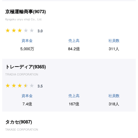
京極運輸商事(
9073
)
Kyogoku unyu shoji Co., Ltd.
3.0
資本金
売上高
社員数
5,000万
84.2億
311人
トレーディア(
9365
)
TRADIA CORPORATION
3.5
資本金
売上高
社員数
7.4億
167億
318人
タカセ(
9087
)
TAKASE CORPORATION