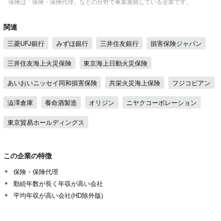
保険は「保険・保険代理」などの分野で事業展開している企業です。
関連
三菱UFJ銀行
みずほ銀行
三井住友銀行
損害保険ジャパン
三井住友海上火災保険
東京海上日動火災保険
あいおいニッセイ同和損害保険
共栄火災海上保険
フジコピアン
澁澤倉庫
養命酒製造
オリジン
ニヤクコーポレーション
東京貿易ホールディングス
この企業の特徴
保険・保険代理
勤続年数が長く年収が高い会社
平均年収が高い会社(HD除外版)