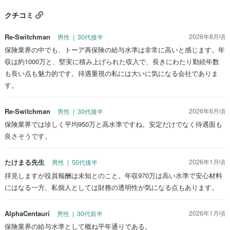
クチコミ
Re-Switchman
2026年8月頃
男性 | 30代後半
保険業界の中でも、トーア再保険の給与水準は非常に高いと感じます。年
収は約1000万と、堅実に積み上げられた収入で、長きにわたり勤続年数
も長い点も魅力的です。待遇重視の私には大いに気になる会社でありま
す。
Re-Switchman
2026年6月頃
男性 | 30代後半
保険業界では珍しく平均950万と高水準ですね。安定だけでなく待遇面も
良さそうです。
たけまる先生
2026年1月頃
男性 | 50代後半
拝見しますが役員報酬は未知とのこと。年収970万は高い水準で安心材料
にはなる一方、私個人としては財務の透明性が気になる点もあります。
AlphaCentauri
2026年1月頃
男性 | 30代前半
保険業界の給与水準として概ね平年通りである。