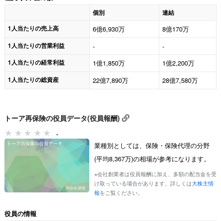
個別
連結
1人当たりの売上高
6億6,930万
8億170万
1人当たりの営業利益
-
-
1人当たりの経常利益
1億1,850万
1億2,200万
1人当たりの総資産
22億7,890万
28億7,580万
トーア再保険の役員データ(役員報酬)
-
業種別としては、保険・保険代理の分野
(平均8,367万)の相場が参考になります。
※会社創業者は役員報酬に加え、多額の配当金を受
け取っている場合があります。詳しくは
大株主情
報
をご覧ください。
役員の情報