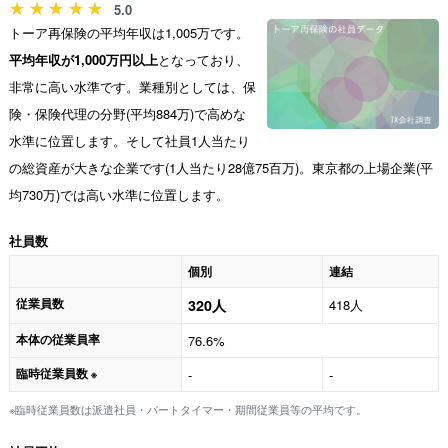
5.0
トーア再保険の平均年収は1,005万です。
平均年収が1,000万円以上
となっており、
非常に高い水準です。業種別としては、保
険・保険代理の分野(平均884万)で高めな
水準に位置します。そして社員1人当たり
の総資産が大きな企業です(1人当たり28億75百万)。東京都の上場企業(平
均730万)では高い水準に位置します。
社員数
個別
連結
従業員数
320人
418人
本体の従業員率
76.6%
臨時従業員数
-
-
※
※臨時従業員数は派遣社員・パートタイマー・期間従業員等の平均です。