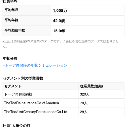
社員平均
平均年収
1,005万
平均年齢
42.0歳
平均勤続年数
15.0年
※上記は個別企業(本体企業)のデータです。子会社を含む連結のデータではありませ
ん。
年収分布
⚡️トーア再保険の年収シミュレーション
セグメント別の従業員数
セグメント
従業員数(連結)
トーア再保険(株)
320人
TheToaReinsuranceCo.ofAmerica
70人
TheToa21stCenturyReinsuranceCo.Ltd.
28人
社員1人単位の額