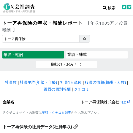
検索
トーア再保険の年収・報酬レポート
【年収1005万／役員
報酬-】
業績・株式
年収・報酬
願掛け · おみくじ
社員数
|
社員平均(年収・年齢)
|
社員1人単位
|
役員の情報(報酬・人数)
|
役員の個別報酬
|
クチコミ
企業名
トーア再保険株式会社
地図
各クチコミサイトの調査は
年収・クチコミ調査
からお進み下さい。
トーア再保険の社員データ(社員年収)