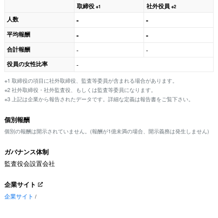
取締役
社外役員
※1
※2
人数
-
-
平均報酬
-
-
合計報酬
-
-
役員の女性比率
-
※1 取締役の項目に社外取締役、監査等委員が含まれる場合があります。
※2 社外取締役・社外監査役、もしくは監査等委員になります。
※3 上記は企業から報告されたデータです。詳細な定義は報告書をご覧下さい。
個別報酬
個別の報酬は開示されていません。(報酬が1億未満の場合、開示義務は発生しません)
ガバナンス体制
監査役会設置会社
企業サイト
企業サイト
/