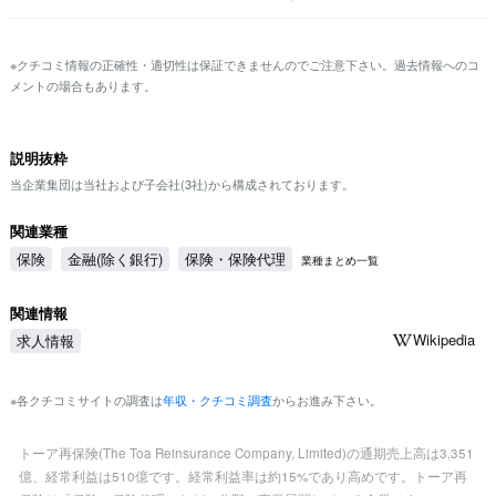
※クチコミ情報の正確性・適切性は保証できませんのでご注意下さい。過去情報へのコ
メントの場合もあります。
説明抜粋
当企業集団は当社および子会社(3社)から構成されております。
関連業種
保険
金融(除く銀行)
保険・保険代理
業種まとめ一覧
関連情報
Wikipedia
求人情報
※各クチコミサイトの調査は
年収・クチコミ調査
からお進み下さい。
トーア再保険(The Toa Reinsurance Company, Limited)の通期売上高は3,351
億、経常利益は510億です。経常利益率は約15%であり高めです。トーア再