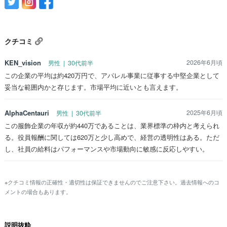
クチコミ
KEN_vision
2026年6月頃
男性 | 30代前半
この企業の平均は約420万円で、アパレル事業に従事する中堅企業として
妥当な範囲内かと存じます。市場平均に近いとも言えます。
AlphaCentauri
2025年6月頃
男性 | 30代前半
この服飾企業の年収が約440万であることは、業界標準の枠内と考えられ
る。役員報酬に関しては620万と少し高めで、経営の透明性はある。ただ
し、社員の給料はパフォーマンスや市場動向に敏感に反応しやすい。
※クチコミ情報の正確性・適切性は保証できませんのでご注意下さい。過去情報へのコ
メントの場合もあります。
説明抜粋