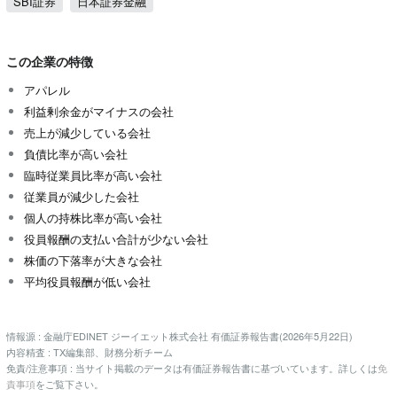
SBI証券
日本証券金融
この企業の特徴
アパレル
利益剰余金がマイナスの会社
売上が減少している会社
負債比率が高い会社
臨時従業員比率が高い会社
従業員が減少した会社
個人の持株比率が高い会社
役員報酬の支払い合計が少ない会社
株価の下落率が大きな会社
平均役員報酬が低い会社
情報源 : 金融庁EDINET ジーイエット株式会社 有価証券報告書(2026年5月22日)
内容精査 : TX編集部、財務分析チーム
免責/注意事項 : 当サイト掲載のデータは有価証券報告書に基づいています。詳しくは
免
責事項
をご覧下さい。