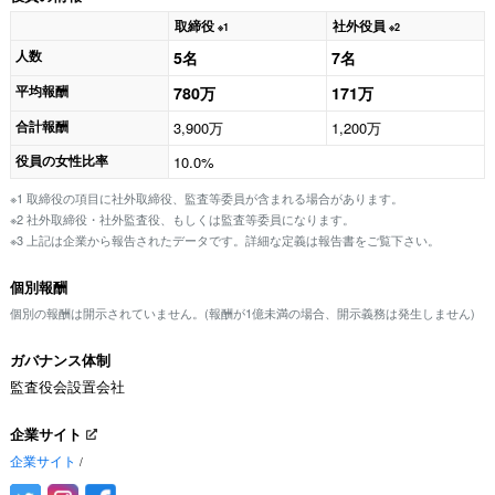
取締役
社外役員
※1
※2
人数
5名
7名
平均報酬
780万
171万
合計報酬
3,900万
1,200万
役員の女性比率
10.0%
※1 取締役の項目に社外取締役、監査等委員が含まれる場合があります。
※2 社外取締役・社外監査役、もしくは監査等委員になります。
※3 上記は企業から報告されたデータです。詳細な定義は報告書をご覧下さい。
個別報酬
個別の報酬は開示されていません。(報酬が1億未満の場合、開示義務は発生しません)
ガバナンス体制
監査役会設置会社
企業サイト
企業サイト
/