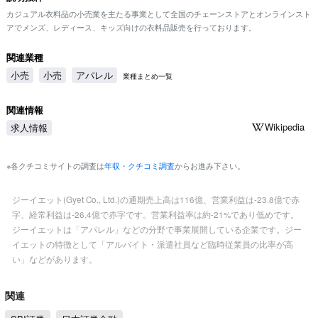
カジュアル衣料品の小売業を主たる事業として全国のチェーンストアとオンラインスト
アでメンズ、レディース、キッズ向けの衣料品販売を行っております。
関連業種
小売
小売
アパレル
業種まとめ一覧
関連情報
Wikipedia
求人情報
※各クチコミサイトの調査は
年収・クチコミ調査
からお進み下さい。
ジーイエット(Gyet Co., Ltd.)の通期売上高は116億、営業利益は-23.8億で赤
字、経常利益は-26.4億で赤字です。営業利益率は約-21%であり低めです。
ジーイエットは「アパレル」などの分野で事業展開している企業です。ジー
イエットの特徴として「アルバイト・派遣社員など臨時従業員の比率が高
い」などがあります。
関連