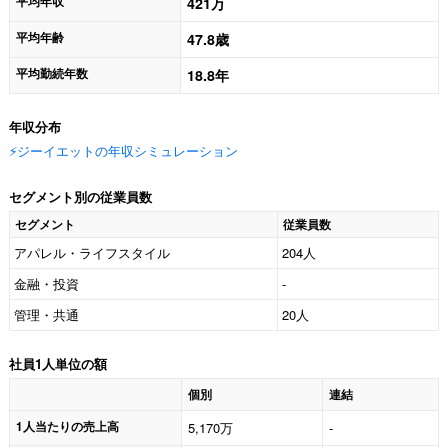
平均年収
421万
平均年齢
47.8歳
平均勤続年数
18.8年
年収分布
⚡️ジーイエットの年収シミュレーション
セグメント別の従業員数
セグメント
従業員数
アパレル・ライフスタイル
204人
金融・投資
-
管理・共通
20人
社員1人単位の額
個別
連結
1人当たりの売上高
5,170万
-