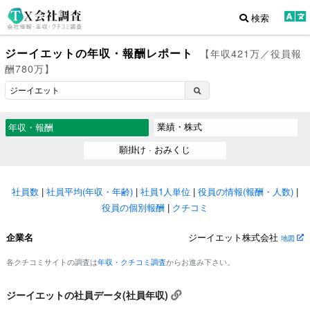
検索
ジーイエットの年収・報酬レポート
【年収421万／役員報
酬780万】
業績・株式
年収・報酬
願掛け · おみくじ
社員数
|
社員平均(年収・年齢)
|
社員1人単位
|
役員の情報(報酬・人数)
|
役員の個別報酬
|
クチコミ
企業名
ジーイエット株式会社
地図
各クチコミサイトの調査は
年収・クチコミ調査
からお進み下さい。
ジーイエットの社員データ(社員年収)