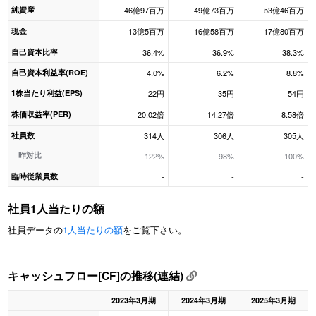
純資産
46億97百万
49億73百万
53億46百万
現金
13億5百万
16億58百万
17億80百万
自己資本比率
36.4%
36.9%
38.3%
自己資本利益率(ROE)
4.0%
6.2%
8.8%
1株当たり利益(EPS)
22円
35円
54円
株価収益率(PER)
20.02倍
14.27倍
8.58倍
社員数
314人
306人
305人
昨対比
122%
98%
100%
臨時従業員数
-
-
-
社員1人当たりの額
社員データの
1人当たりの額
をご覧下さい。
キャッシュフロー[CF]の推移(連結)
2023年3月期
2024年3月期
2025年3月期