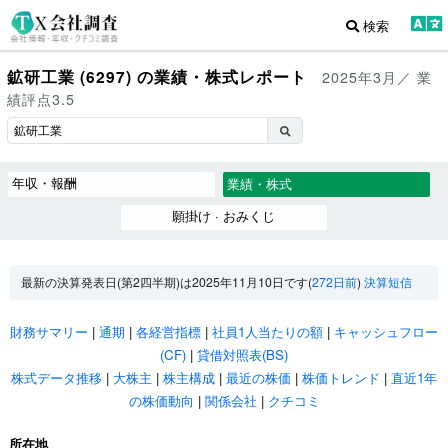
検索
鉱研工業 (6297) の業績・株式レポート
2025年3月／ 業
績評点3.5
年収・報酬
業績・株式
願掛け · おみくじ
最新の決算発表日(第2四半期)は2025年11月10日です(
272日前
)
決算短信
財務サマリー
|
通期
|
各経営指標
|
社員1人当たりの額
|
キャッシュフロー
(CF)
|
貸借対照表(BS)
株式データ推移
|
大株主
|
株主構成
|
最近の株価
|
株価トレンド
|
直近1年
の株価動向
|
関係会社
|
クチコミ
所在地