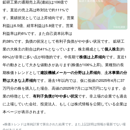
鉱研工業の通期売上高(連結)は106億で
す。直近の売上高は昨対比で約111%で
す。業績状況としては上昇傾向です。営業
利益は6.5億、経常利益は5.8億です。営業
利益率は約6%です。また自己資本比率は
約38%です。負債の状況として有利子負債がやや多い状況です。 鉱研工
業の大株主の割合は約41%となっています。株主構成として
個人株主
(約
69%)が非常に多い点が特徴的です。中長期で
株価は上昇傾向
です。直近1
年の動きとして大きな値動きがあります(株価が106%上昇)。業種別の長
期株価トレンドとして
建設機械メーカ一の分野は上昇傾向
、
土木事業の分
野は大きな上昇傾向
です。過去1年以内では、仮に低値の2025年4月に37
万円分の株を購入した場合、高値の2025年7月には76万円になります。企
業の特徴として、
有利子負債がやや多い状況
です。非上場の企業でも過去
に上場していた会社、投資法人、もしくは株式情報を公開している企業は
本ページが表示されます。
※株価トレンドは単純計算で算出された結果です。また上記説明は情報が最新でない場
合があります。