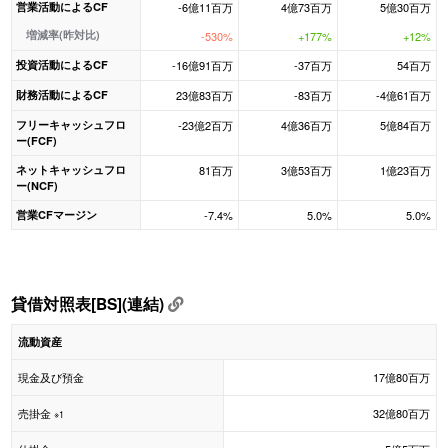
営業活動によるCF
-6億11百万
4億73百万
5億30百万
増減率(昨対比)
-530%
+177%
+12%
投資活動によるCF
-16億91百万
-37百万
54百万
財務活動によるCF
23億83百万
-83百万
-4億61百万
フリーキャッシュフロ
-23億2百万
4億36百万
5億84百万
ー(FCF)
ネットキャッシュフロ
81百万
3億53百万
1億23百万
ー(NCF)
営業CFマージン
-7.4%
5.0%
5.0%
貸借対照表[BS](連結)
流動資産
現金及び預金
17億80百万
売掛金
32億80百万
※1