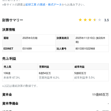
※各サイトの調査は
鉱研工業 の業績・株式データ
からお進み下さい。
財務サマリー
3.5
決算情報
通期
2025年3月期
決算発表日
2025年11月10日 (第2四半
期)
EDINET
E01699
法人番号
8013301022968
売上/利益
売上高
営業利益
経常利益
106億
6億54百万
5億82百万
本体率 67.3%
営業利益率 6.2%
経常利益率 5.5%
※上記は連結決算の数値です。
資本金
11億65百万
資本準備金
-