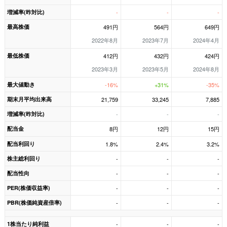
増減率(昨対比)
-
-
-
最高株価
491円
564円
649円
2022年8月
2023年7月
2024年4月
最低株価
412円
432円
424円
2023年3月
2023年5月
2024年8月
最大値動き
-16%
+31%
-35%
期末月平均出来高
21,759
33,245
7,885
増減率(昨対比)
-
-
-
配当金
8円
12円
15円
配当利回り
1.8%
2.4%
3.2%
株主総利回り
-
-
-
配当性向
-
-
-
PER(株価収益率)
-
-
-
PBR(株価純資産倍率)
-
-
-
1株当たり純利益
-
-
-