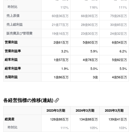
昨対比
112%
116%
111%
売上原価
60億36百万
66億39百万
75億26百万
売上総利益
21億77百万
28億90百万
30億85百万
販売費及び管理費
19億16百万
23億30百万
24億32百万
営業利益
2億61百万
5億60百万
6億54百万
営業利益率
3.2%
5.9%
6.2%
経常利益
1億57百万
4億78百万
5億82百万
経常利益率
1.9%
5.0%
5.5%
当期利益
1億86百万
3億
4億56百万
各経営指標の推移(連結)
2023年3月期
2024年3月期
2025年3月期
総資産
128億88百万
134億88百万
139億41百万
昨対比
111%
105%
103%