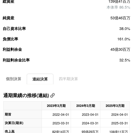
総資産
139億41百万
本体率 86.5%
純資産
53億46百万
自己資本比率
38.0%
負債比率
161.0%
利益剰余金
45億30百万
利益剰余金比率
32.5%
個別決算
四半期決算
連結決算
通期業績の推移(連結)
2023年3月期
2024年3月期
2025年3月期
期首
2022-04-01
2023-04-01
2024-04-01
決算日(期末)
2023-03-31
2024-03-31
2025-03-31
売上高
82億14百万
95億29百万
106億11百万