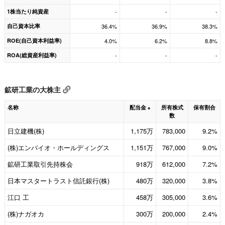
1株当たり純資産
-
-
-
自己資本比率
36.4%
36.9%
38.3%
ROE(自己資本利益率)
4.0%
6.2%
8.8%
ROA(総資産利益率)
-
-
-
鉱研工業の大株主
名称
配当金
所有株式
保有割合
※
数
日立建機(株)
1,175万
783,000
9.2%
(株)エンバイオ・ホールディングス
1,151万
767,000
9.0%
鉱研工業取引先持株会
918万
612,000
7.2%
日本マスタートラスト信託銀行(株)
480万
320,000
3.8%
江口 工
458万
305,000
3.6%
(株)ナガオカ
300万
200,000
2.4%