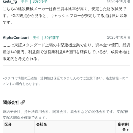
keita_fg
2025年10月頃
男性 | 30代後半
こちらの建設機械メーカーは自己資本比率が高く、安定した財政状況で
す。FXの観点から見ると、キャッシュフローが安定してる点は良い印象
です。
AlphaCentauri
2025年10月頃
男性 | 30代前半
ここは東証スタンダード上場の中堅建機企業であり、資本金12億円、総資
産は140億円。利益面では営業利益6.5億円を確保しているが、成長余地は
限定的と考えられる。
※クチコミ情報の正確性・適切性は保証できませんのでご注意下さい。過去情報へのコ
メントの場合もあります。
関係会社
連結子会社、持分法適用会社、関連会社、親会社などの関係会社です。支配/被
支配の関係を確認できます。
区分
会社名
所有割
合
※