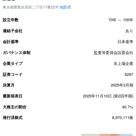
東京都豊島区高田二丁目17番22号
地図
設立年数
70年 ～ 100年
連結子会社
あり
会計基準
日本基準
ガバナンス体制
監査等委員会設置会社
企業タイプ
非上場企業
証券コード
6297
決算月
2025年3月期
最新発表日
2025年11月10日 (第2四半期)
大株主の割合
40.7%
発行済株式
8,970,111株