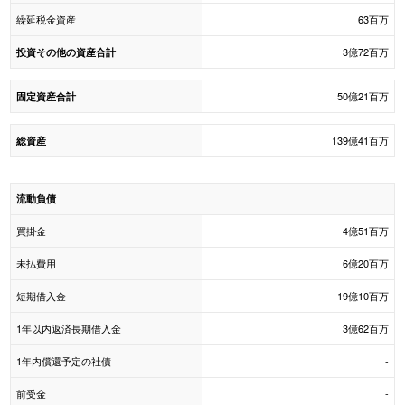
繰延税金資産
63百万
3億72百万
投資その他の資産合計
50億21百万
固定資産合計
139億41百万
総資産
流動負債
買掛金
4億51百万
未払費用
6億20百万
短期借入金
19億10百万
1年以内返済長期借入金
3億62百万
1年内償還予定の社債
-
前受金
-