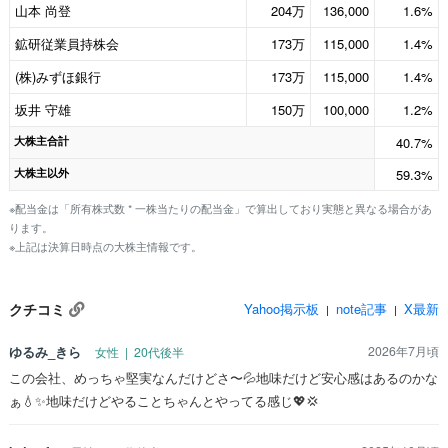
山本 尚登
204万
136,000
1.6%
鉱研従業員持株会
173万
115,000
1.4%
(株)みずほ銀行
173万
115,000
1.4%
坂井 守雄
150万
100,000
1.2%
大株主合計
40.7%
大株主以外
59.3%
※配当金は「所有株式数 * 一株当たりの配当金」で算出しており実態と異なる場合があ
ります。
※上記は決算日時点の大株主情報です。
クチコミ
Yahoo掲示板
note記事
X最新
|
|
ゆるみ_きら
2026年7月頃
女性 | 20代後半
この会社、めっちゃ堅実なんだけどさ〜💦地味だけど安心感はあるのかな
ぁ💧✨地味だけどやることちゃんとやってる感じ💖💢