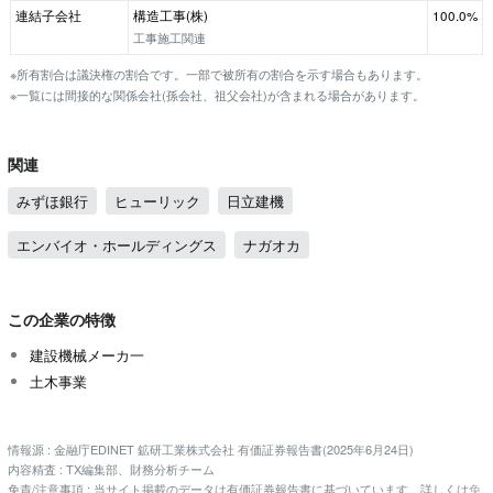
連結子会社
構造工事(株)
100.0%
工事施工関連
※所有割合は議決権の割合です。一部で被所有の割合を示す場合もあります。
※一覧には間接的な関係会社(孫会社、祖父会社)が含まれる場合があります。
関連
みずほ銀行
ヒューリック
日立建機
エンバイオ・ホールディングス
ナガオカ
この企業の特徴
建設機械メーカ一
土木事業
情報源 : 金融庁EDINET 鉱研工業株式会社 有価証券報告書(2025年6月24日)
内容精査 : TX編集部、財務分析チーム
免責/注意事項 : 当サイト掲載のデータは有価証券報告書に基づいています。詳しくは
免