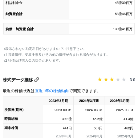
利益剰余金
45億30百万
53億46百万
純資産合計
139億41百万
負債・純資産 合計
※表示されない勘定科目がありますのでご注意下さい。
※1 営業債権、受取手形及びその他の債権が含まれる場合があります。
※2 社債及び借入金の場合があります。
株式データ推移
3.0
最近の株価状況は
直近1年の株価動向
で閲覧できます。
2023年3月期
2024年3月期
2025年3月期
決算日(期末)
2023-03-31
2024-03-31
2025-03-31
時価総額
39.6億
45.5億
41.4億
期末株価
441円
507円
462円
2023年3月
2024年3月
2025年3月