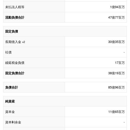
未払法人税等
1億94百万
47億77百万
流動負債合計
固定負債
長期借入金
30億35百万
※2
社債
-
繰延税金負債
17百万
38億19百万
固定負債合計
85億96百万
負債合計
純資産
資本金
11億65百万
資本剰余金
-