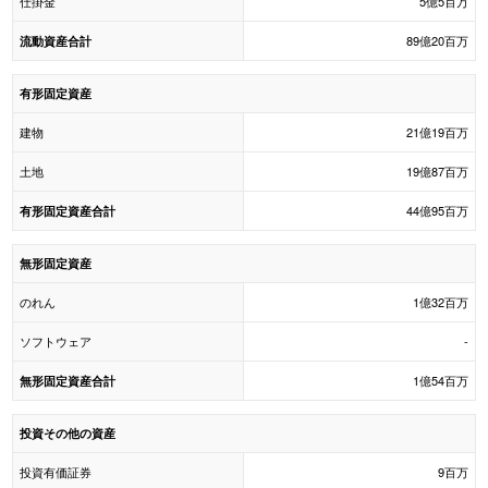
仕掛金
5億5百万
89億20百万
流動資産合計
有形固定資産
建物
21億19百万
土地
19億87百万
44億95百万
有形固定資産合計
無形固定資産
のれん
1億32百万
ソフトウェア
-
1億54百万
無形固定資産合計
投資その他の資産
投資有価証券
9百万