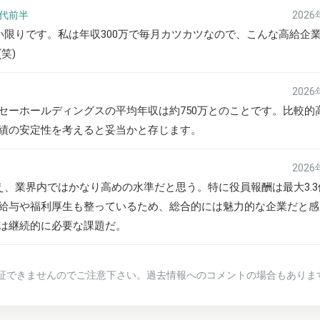
0代前半
202
い限りです。私は年収300万で毎月カツカツなので、こんな高給企
笑)
202
セーホールディングスの平均年収は約750万とのことです。比較的
績の安定性を考えると妥当かと存じます。
202
え、業界内ではかなり高めの水準だと思う。特に役員報酬は最大3.3
給与や福利厚生も整っているため、総合的には魅力的な企業だと感
は継続的に必要な課題だ。
証できませんのでご注意下さい。過去情報へのコメントの場合もありま