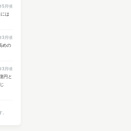
6年5月頃
業には
6年3月頃
高めの
6年3月頃
億円と
じ
す。