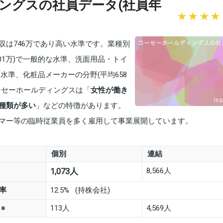
ングスの社員データ(社員年
収は746万であり高い水準です。業種別
01万)で一般的な水準、洗面用品・トイ
な水準、化粧品メーカーの分野(平均658
ーセーホールディングスは「
女性が働き
種類が多い
」などの特徴があります。
マー等の臨時従業員を多く雇用して事業展開しています。
個別
連結
8,566人
1,073人
率
12.5% (持株会社)
数
113人
4,569人
※