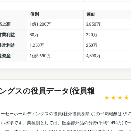
個別
連結
売上高
1億1,200万
3,850万
営業利益
80万
220万
経常利益
1,250万
250万
総資産
1億8,690万
4,590万
ングスの役員データ(役員報
コーセーホールディングスの役員(社外役員を除く)の平均報酬は7,97
高い水準です。業種別としては、医薬部外品の分野(平均9,494万)で