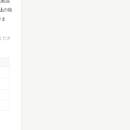
化粧品
上
の役
いま
くださ