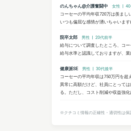
のんちゃん@介護奮闘中
女性 | 4
コーセーの平均年収720万は羨まし
いつも偏屈な感情が湧いちゃいます(
院卒太郎
男性 | 20代前半
給与について調査したところ、コー
給与水準と認識しておりますが、業
健康派SE
男性 | 30代後半
コーセーの平均年収は750万円を超
異常に高額だけど、社員にとっては
る。ただし、コスト削減や収益強化
※クチコミ情報の正確性・適切性は保