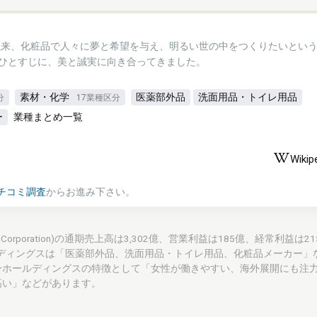
業以来、化粧品で人々に夢と希望を与え、明るい世の中をつくりたいとい
ひとすじに、美と誠実に向き合ってきました。
素材・化学
医薬部外品
洗面用品・トイレ用品
分
17業種区分
ー
業種まとめ一覧
Wikip
チコミ調査
からお進み下さい。
s Corporation)の通期売上高は3,302億、営業利益は185億、経常利益は
ディングスは「医薬部外品、洗面用品・トイレ用品、化粧品メーカー」
ーホールディングスの特徴として「女性が働きやすい、海外展開にも注
高い」などがあります。