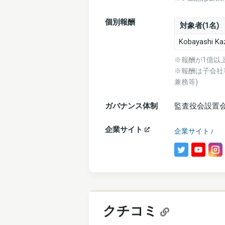
個別報酬
対象者(1名)
Kobayashi Ka
※報酬が1億以
※報酬は子会社
兼務等)
ガバナンス体制
監査役会設置
企業サイト
企業サイト
/
クチコミ