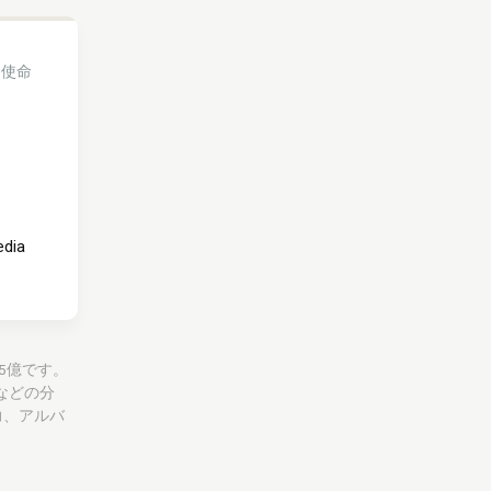
う使命
edia
215億です。
などの分
力、アルバ