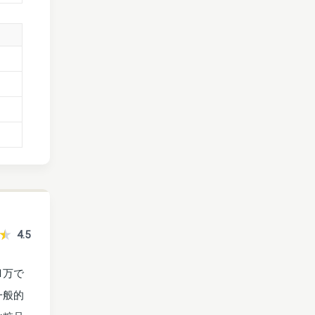
4.5
1万で
一般的