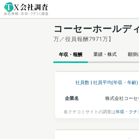
コーセーホールデ
万／役員報酬7971万】
業績・株式
願掛け
年収・報酬
社員数
|
社員平均(年収・年齢)
企業名
株式会社コーセ
各クチコミサイトの調査は
年収・クチ