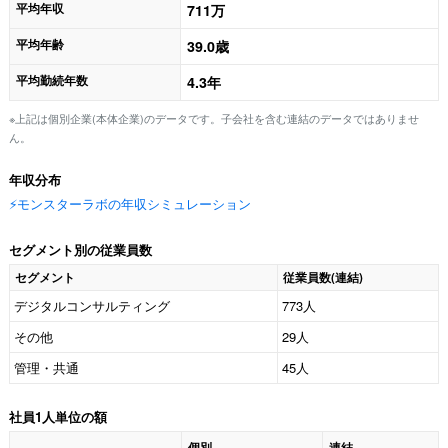
平均年収
711万
平均年齢
39.0歳
平均勤続年数
4.3年
※上記は個別企業(本体企業)のデータです。子会社を含む連結のデータではありませ
ん。
年収分布
⚡️モンスターラボの年収シミュレーション
セグメント別の従業員数
セグメント
従業員数(連結)
デジタルコンサルティング
773人
その他
29人
管理・共通
45人
社員1人単位の額
個別
連結