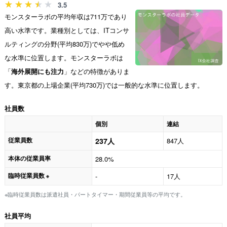
3.5
モンスターラボの平均年収は711万であり
高い水準です。業種別としては、ITコンサ
ルティングの分野(平均830万)でやや低め
な水準に位置します。モンスターラボは
「
海外展開にも注力
」などの特徴がありま
す。東京都の上場企業(平均730万)では一般的な水準に位置します。
社員数
個別
連結
従業員数
237人
847人
本体の従業員率
28.0%
臨時従業員数
-
17人
※
※臨時従業員数は派遣社員・パートタイマー・期間従業員等の平均です。
社員平均