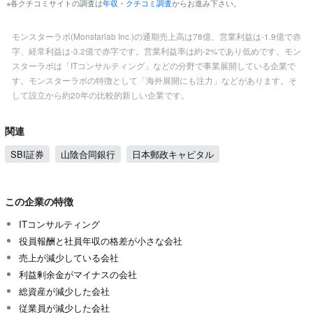
※各クチコミサイトの調査は
年収・クチコミ調査
からお進み下さい。
モンスターラボ(Monstarlab Inc.)の通期売上高は78億、営業利益は-1.9億で赤
字、経常利益は-3.2億で赤字です。営業利益率は約-2%であり低めです。モン
スターラボは「ITコンサルティング」などの分野で事業展開している企業で
す。モンスターラボの特徴として「海外展開にも注力」などがあります。そ
して設立から約20年の比較的新しい企業です。
関連
SBI証券
山陰合同銀行
日本郵政キャピタル
この企業の特徴
ITコンサルティング
役員報酬と社員年収の格差が小さな会社
売上が減少している会社
利益剰余金がマイナスの会社
総資産が減少した会社
従業員が減少した会社