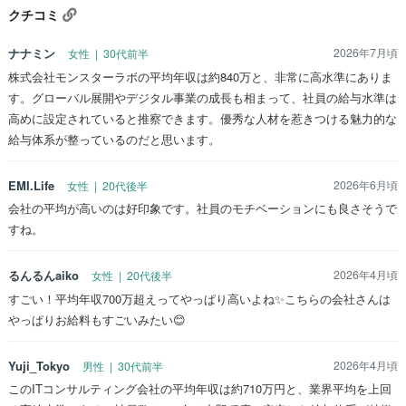
クチコミ
ナナミン
2026年7月頃
女性 | 30代前半
株式会社モンスターラボの平均年収は約840万と、非常に高水準にありま
す。グローバル展開やデジタル事業の成長も相まって、社員の給与水準は
高めに設定されていると推察できます。優秀な人材を惹きつける魅力的な
給与体系が整っているのだと思います。
EMI.Life
2026年6月頃
女性 | 20代後半
会社の平均が高いのは好印象です。社員のモチベーションにも良さそうで
すね。
るんるんaiko
2026年4月頃
女性 | 20代後半
すごい！平均年収700万超えってやっぱり高いよね✨こちらの会社さんは
やっぱりお給料もすごいみたい😊
Yuji_Tokyo
2026年4月頃
男性 | 30代前半
このITコンサルティング会社の平均年収は約710万円と、業界平均を上回