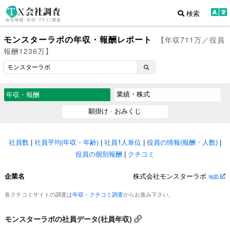
検索
モンスターラボの年収・報酬レポート
【年収711万／役員
報酬1236万】
業績・株式
年収・報酬
願掛け · おみくじ
社員数
|
社員平均(年収・年齢)
|
社員1人単位
|
役員の情報(報酬・人数)
|
役員の個別報酬
|
クチコミ
企業名
株式会社モンスターラボ
地図
各クチコミサイトの調査は
年収・クチコミ調査
からお進み下さい。
モンスターラボの社員データ(社員年収)