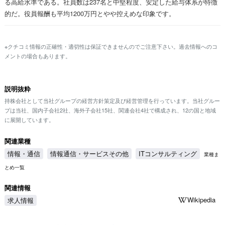
る高給水準である。社員数は237名と中堅程度、安定した給与体系が特徴
的だ。役員報酬も平均1200万円とやや控えめな印象です。
※クチコミ情報の正確性・適切性は保証できませんのでご注意下さい。過去情報へのコ
メントの場合もあります。
説明抜粋
持株会社として当社グループの経営方針策定及び経営管理を行っています。当社グルー
プは当社、国内子会社2社、海外子会社15社、関連会社4社で構成され、12の国と地域
に展開しています。
関連業種
情報・通信
情報通信・サービスその他
ITコンサルティング
業種ま
とめ一覧
関連情報
Wikipedia
求人情報