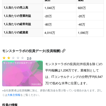
1人当たりの売上高
1,040万
920万
1人当たりの営業利益
-20万
-20万
1人当たりの経常利益
-80万
-40万
1人当たりの総資産
4,010万
1,090万
モンスターラボの役員データ(役員報酬)
2.0
モンスターラボの役員(社外役員を除く)の
平均報酬は1,236万です。業種別として
は、ITコンサルティングの分野(平均5,547
万)で低めな水準に位置します。
※会社創業者は役員報酬に加え、多額の配当金を受け取っている場合があります。詳し
くは
大株主情報
をご覧ください。
役員の情報