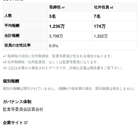
取締役
社外役員
※1
※2
人数
3名
7名
平均報酬
1,236万
174万
合計報酬
3,708万
1,222万
役員の女性比率
0.0%
※1 取締役の項目に社外取締役、監査等委員が含まれる場合があります。
※2 社外取締役・社外監査役、もしくは監査等委員になります。
※3 上記は企業から報告されたデータです。詳細な定義は報告書をご覧下さい。
個別報酬
個別の報酬は開示されていません。(報酬が1億未満の場合、開示義務は発生しません)
ガバナンス体制
監査等委員会設置会社
企業サイト