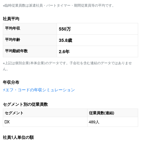
※臨時従業員数は派遣社員・パートタイマー・期間従業員等の平均です。
社員平均
平均年収
550万
平均年齢
35.8歳
平均勤続年数
2.6年
※上記は個別企業(本体企業)のデータです。子会社を含む連結のデータではありませ
ん。
年収分布
⚡️エフ・コードの年収シミュレーション
セグメント別の従業員数
セグメント
従業員数(連結)
DX
489人
社員1人単位の額