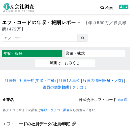
検索
エフ・コードの年収・報酬レポート
【年収550万／役員報
酬1472万】
業績・株式
年収・報酬
願掛け · おみくじ
社員数
|
社員平均(年収・年齢)
|
社員1人単位
|
役員の情報(報酬・人数)
|
役員の個別報酬
|
クチコミ
企業名
株式会社エフ・コード
地図
各クチコミサイトの調査は
年収・クチコミ調査
からお進み下さい。
エフ・コードの社員データ(社員年収)