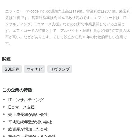
エフ・コード(f-code Inc.)の通期売上高は119億、営業利益は23.1億、経常利
益は21億です。営業利益率は約19%であり高めです。エフ・コードは「ITコ
ンサルティング、Eコマース支援」などの分野で事業展開している企業で
す。エフ・コードの特徴として「アルバイト・派遣社員など臨時従業員の比
率が高い」などがあります。そして設立から約10年の比較的新しい企業で
す。
関連
SBI証券
マイナビ
リヴァンプ
この企業の特徴
ITコンサルティング
Eコマース支援
売上成長率が高い会社
平均勤続年数が短い会社
総資産が増加した会社
株価の上昇率が大きな会社