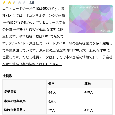
2.5
エフ・コードの平均年収は550万です。業
種別としては、ITコンサルティングの分野
(平均830万)で低めな水準、Eコマース支援
の分野(平均647万)でやや低めな水準に位
置します。平均勤続年数は2.6年で短めで
す。アルバイト・派遣社員・パートタイマー等の臨時従業員を多く雇用し
て事業展開しています。東京都の上場企業(平均730万)では低めな水準に
位置します。
ただし社員データはあくまで本体企業の情報であり、子会社
を含む連結企業の情報ではありません。
社員数
個別
連結
従業員数
44人
489人
本体の従業員率
9.0%
臨時従業員数
32人
411人
※