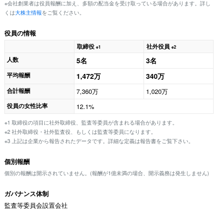
※会社創業者は役員報酬に加え、多額の配当金を受け取っている場合があります。詳し
くは
大株主情報
をご覧ください。
役員の情報
取締役
社外役員
※1
※2
人数
5名
3名
平均報酬
1,472万
340万
合計報酬
7,360万
1,020万
役員の女性比率
12.1%
※1 取締役の項目に社外取締役、監査等委員が含まれる場合があります。
※2 社外取締役・社外監査役、もしくは監査等委員になります。
※3 上記は企業から報告されたデータです。詳細な定義は報告書をご覧下さい。
個別報酬
個別の報酬は開示されていません。(報酬が1億未満の場合、開示義務は発生しません)
ガバナンス体制
監査等委員会設置会社