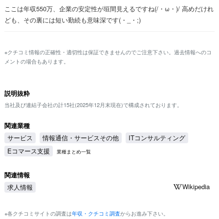
ここは年収550万、企業の安定性が垣間見えるですね(/・ω・)/ 高めだけれ
ども、その裏には短い勤続も意味深です(・_・;)
※クチコミ情報の正確性・適切性は保証できませんのでご注意下さい。過去情報へのコ
メントの場合もあります。
説明抜粋
当社及び連結子会社の計15社(2025年12月末現在)で構成されております。
関連業種
サービス
情報通信・サービスその他
ITコンサルティング
Eコマース支援
業種まとめ一覧
関連情報
Wikipedia
求人情報
※各クチコミサイトの調査は
年収・クチコミ調査
からお進み下さい。