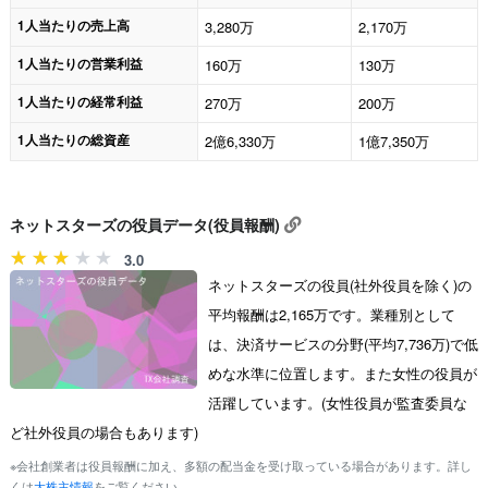
1人当たりの売上高
3,280万
2,170万
1人当たりの営業利益
160万
130万
1人当たりの経常利益
270万
200万
1人当たりの総資産
2億6,330万
1億7,350万
ネットスターズの役員データ(役員報酬)
3.0
ネットスターズの役員(社外役員を除く)の
平均報酬は2,165万です。業種別として
は、決済サービスの分野(平均7,736万)で低
めな水準に位置します。また女性の役員が
活躍しています。(女性役員が監査委員な
ど社外役員の場合もあります)
※会社創業者は役員報酬に加え、多額の配当金を受け取っている場合があります。詳し
くは
大株主情報
をご覧ください。