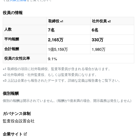
役員の情報
取締役
社外役員
※1
※2
人数
7名
6名
平均報酬
2,165万
330万
合計報酬
1億5,159万
1,980万
役員の女性比率
9.1%
※1 取締役の項目に社外取締役、監査等委員が含まれる場合があります。
※2 社外取締役・社外監査役、もしくは監査等委員になります。
※3 上記は企業から報告されたデータです。詳細な定義は報告書をご覧下さい。
個別報酬
個別の報酬は開示されていません。(報酬が1億未満の場合、開示義務は発生しません)
ガバナンス体制
監査役会設置会社
企業サイト