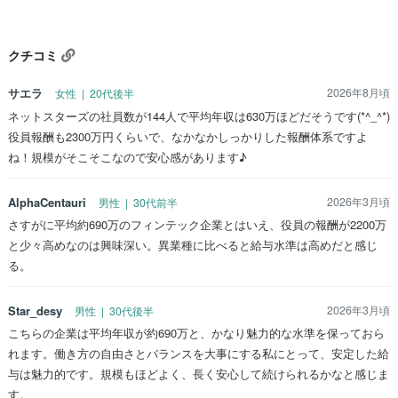
クチコミ
サエラ
2026年8月頃
女性 | 20代後半
ネットスターズの社員数が144人で平均年収は630万ほどだそうです(*^_^*)
役員報酬も2300万円くらいで、なかなかしっかりした報酬体系ですよ
ね！規模がそこそこなので安心感があります♪
AlphaCentauri
2026年3月頃
男性 | 30代前半
さすがに平均約690万のフィンテック企業とはいえ、役員の報酬が2200万
と少々高めなのは興味深い。異業種に比べると給与水準は高めだと感じ
る。
Star_desy
2026年3月頃
男性 | 30代後半
こちらの企業は平均年収が約690万と、かなり魅力的な水準を保っておら
れます。働き方の自由さとバランスを大事にする私にとって、安定した給
与は魅力的です。規模もほどよく、長く安心して続けられるかなと感じま
す。