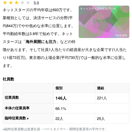
3.0
ネットスターズの平均年収は693万です。
業種別としては、決済サービスの分野(平
均844万)でやや低めな水準に位置します。
平均勤続年数は3.8年で短めです。ネット
スターズは「
海外展開にも注力
」などの特
徴があります。そして社員1人当たりの総資産が大きな企業です(1人当た
り1億73百万)。東京都の上場企業(平均730万)では一般的な水準に位置し
ます。
社員数
個別
連結
従業員数
146人
221人
本体の従業員率
66.1%
臨時従業員数
22人
25人
※
※臨時従業員数は派遣社員・パートタイマー・期間従業員等の平均です。