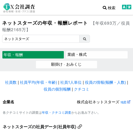
検索
ネットスターズの年収・報酬レポート
【年収693万／役員
報酬2165万】
業績・株式
年収・報酬
願掛け · おみくじ
社員数
|
社員平均(年収・年齢)
|
社員1人単位
|
役員の情報(報酬・人数)
|
役員の個別報酬
|
クチコミ
企業名
株式会社ネットスターズ
地図
各クチコミサイトの調査は
年収・クチコミ調査
からお進み下さい。
ネットスターズの社員データ(社員年収)