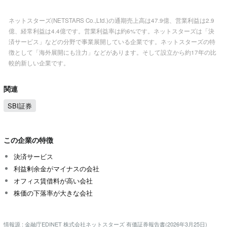
ネットスターズ(NETSTARS Co.,Ltd.)の通期売上高は47.9億、営業利益は2.9
億、経常利益は4.4億です。営業利益率は約6%です。ネットスターズは「決
済サービス」などの分野で事業展開している企業です。ネットスターズの特
徴として「海外展開にも注力」などがあります。そして設立から約17年の比
較的新しい企業です。
関連
SBI証券
この企業の特徴
決済サービス
利益剰余金がマイナスの会社
オフィス賃借料が高い会社
株価の下落率が大きな会社
情報源 : 金融庁EDINET 株式会社ネットスターズ 有価証券報告書(2026年3月25日)