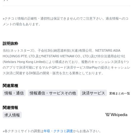
※クチコミ情報の正確性・適切性は保証できませんのでご注意下さい。過去情報へのコ
メントの場合もあります。
説明抜粋
当社(ネットスターズ)、子会社3社(納思達科技(大連)有限公司、NETSTARS ASIA
HOLDINGS PTE. LTD.及びNETSTARS VIETNAM CO., LTD.)及び持分法適用会社1社
(Netstars Hong Kong Limited)により構成されており、複数のキャッシュレス決済を1つ
のアプリで決済可能にするマルチQRコード決済サービスStarPayの提供とキャッシュレ
ス決済に関連するDX製品の開発・販売を主たる業務としております。
関連業種
情報・通信
情報通信・サービスその他
決済サービス
業種まとめ一覧
関連情報
Wikipedia
求人情報
※各クチコミサイトの調査は
年収・クチコミ調査
からお進み下さい。