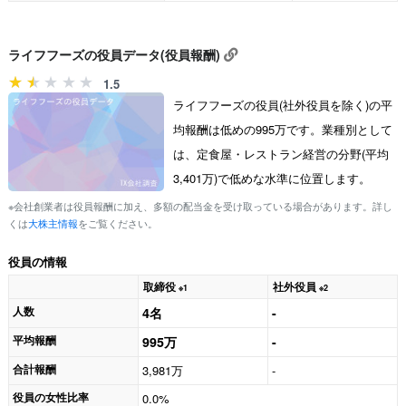
ライフフーズの役員データ(役員報酬)
1.5
ライフフーズの役員(社外役員を除く)の平
均報酬は低めの995万です。業種別として
は、定食屋・レストラン経営の分野(平均
3,401万)で低めな水準に位置します。
※会社創業者は役員報酬に加え、多額の配当金を受け取っている場合があります。詳し
くは
大株主情報
をご覧ください。
役員の情報
取締役
社外役員
※1
※2
人数
4名
-
平均報酬
995万
-
合計報酬
3,981万
-
役員の女性比率
0.0%