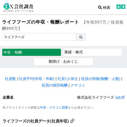
検索
ライフフーズの年収・報酬レポート
【年収557万／役員報
酬995万】
業績・株式
年収・報酬
願掛け · おみくじ
社員数
|
社員平均(年収・年齢)
|
社員1人単位
|
役員の情報(報酬・人数)
|
役員の個別報酬
|
クチコミ
企業名
株式会社ライフフーズ
地図
各クチコミサイトの調査は
年収・クチコミ調査
からお進み下さい。
ライフフーズの社員データ(社員年収)