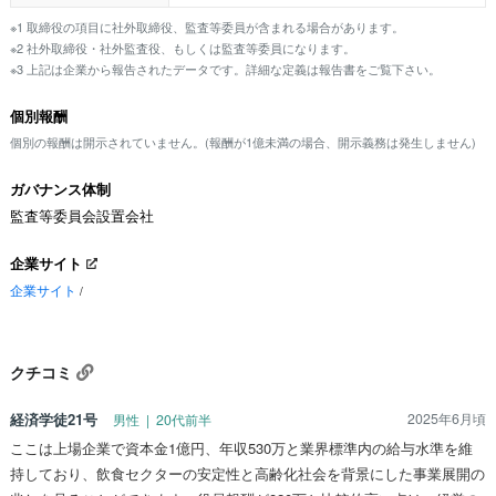
※1 取締役の項目に社外取締役、監査等委員が含まれる場合があります。
※2 社外取締役・社外監査役、もしくは監査等委員になります。
※3 上記は企業から報告されたデータです。詳細な定義は報告書をご覧下さい。
個別報酬
個別の報酬は開示されていません。(報酬が1億未満の場合、開示義務は発生しません)
ガバナンス体制
監査等委員会設置会社
企業サイト
企業サイト
/
クチコミ
経済学徒21号
2025年6月頃
男性 | 20代前半
ここは上場企業で資本金1億円、年収530万と業界標準内の給与水準を維
持しており、飲食セクターの安定性と高齢化社会を背景にした事業展開の