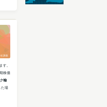
ます。
長期株価
ク輸
した場