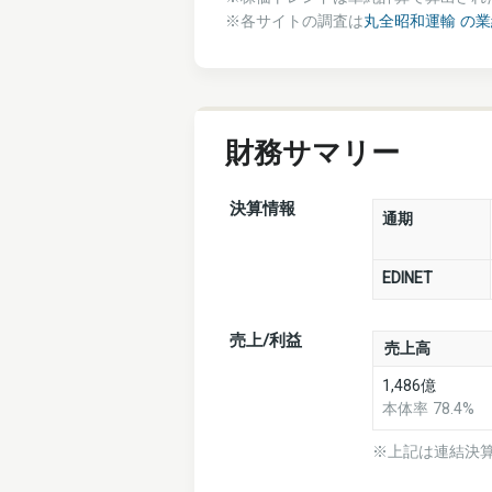
※各サイトの調査は
丸全昭和運輸 の
財務サマリー
決算情報
通期
EDINET
売上/利益
売上高
1,486億
本体率 78.4%
※上記は連結決