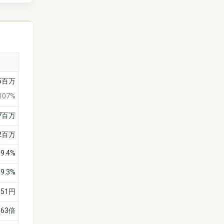
85百万
107%
77百万
2百万
69.4%
9.3%
651円
.63倍