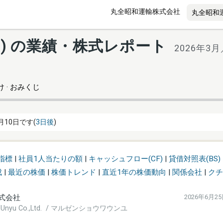
丸全昭和運輸株式会社
68) の業績・株式レポート
2026年3
 · おみくじ
月10日です(
3日後
)
指標
|
社員1人当たりの額
|
キャッシュフロー(CF)
|
貸借対照表(BS)
成
|
最近の株価
|
株価トレンド
|
直近1年の株価動向
|
関係会社
|
クチ
式会社
2026年6月2
a Unyu Co.,Ltd. / マルゼンショウワウンユ