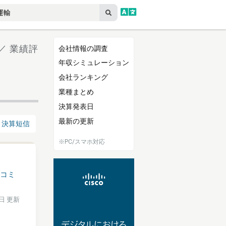
月／ 業績評
会社情報の調査
年収シミュレーション
会社ランキング
業種まとめ
決算発表日
最新の更新
決算短信
※PC/スマホ対応
コミ
5日 更新