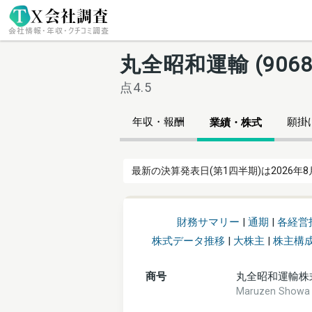
丸全昭和運輸 (90
点4.5
年収・報酬
願掛け
業績・株式
最新の決算発表日(第1四半期)は2026年8
財務サマリー
|
通期
|
各経営
株式データ推移
|
大株主
|
株主構
商号
丸全昭和運輸株
Maruzen Show