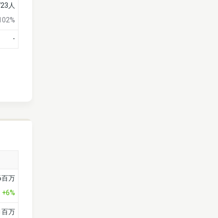
723人
102%
-
66百万
+6%
億1百万