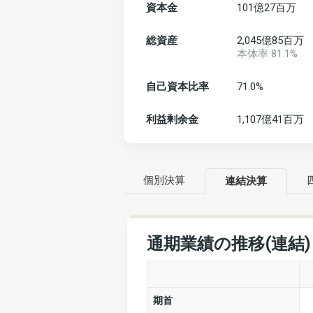
資本金
101億27百万
総資産
2,045億85百万
本体率 81.1%
自己資本比率
71.0%
利益剰余金
1,107億41百万
個別決算
連結決算
通期業績の推移(連結
期首