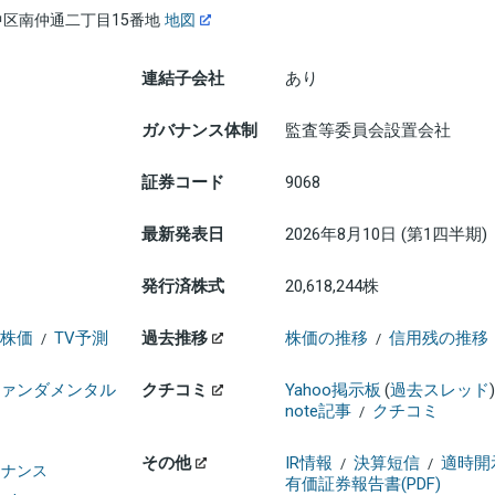
区南仲通二丁目15番地
地図
連結子会社
あり
ガバナンス体制
監査等委員会設置会社
証券コード
9068
最新発表日
2026年8月10日 (第1四半期)
発行済株式
20,618,244株
株価
TV予測
過去推移
株価の推移
信用残の推移
/
/
ァンダメンタル
クチコミ
Yahoo掲示板
(
過去スレッド
)
note記事
クチコミ
/
その他
IR情報
決算短信
適時開
/
/
ァイナンス
有価証券報告書(PDF)