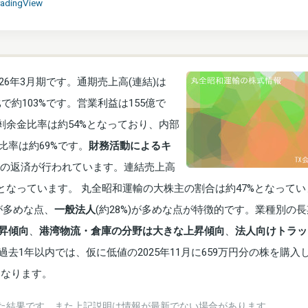
radingView
6年3月期です。通期売上高(連結)は
で約103%です。営業利益は155億で
剰余金比率は約54%となっており、内部
比率は約69%です。
財務活動によるキ
の返済が行われています。連結売上高
となっています。 丸全昭和運輸の大株主の割合は約47%となってい
)が多めな点、
一般法人
(約28%)が多めな点が特徴的です。業種別の
昇傾向
、
港湾物流・倉庫の分野は大きな上昇傾向
、
法人向けトラッ
過去1年以内では、仮に低値の2025年11月に659万円分の株を購入
になります。
た結果です。また上記説明は情報が最新でない場合があります。