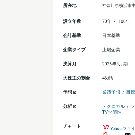
所在地
神奈川県横浜市中
設立年数
70年 ～ 100年
会計基準
日本基準
企業タイプ
上場企業
決算月
2026年3月期
大株主の割合
46.6%
予想
業績予想
目標
/
分析
テクニカル
フ
/
TV季節性
チャート
Yahoo!フ