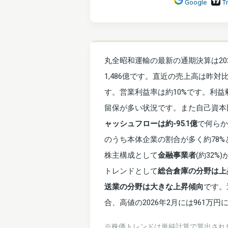
Google
T
丸全昭和運輸の最新の通期決算は202
1,486億です。直近の売上高は昨対比
す。営業利益率は約10%です。利益
留保が多い状況です。また自己資本
ャッシュフローは約-95.1億
で何らか
のうち本体企業の割合が多く約78%
株主構成として
金融事業者
(約32%
トレンドとして
総合倉庫の分野は上
送業の分野は大きな上昇傾向
です。
合、高値の2026年2月には961万円
※株価トレンドは単純計算で算出され