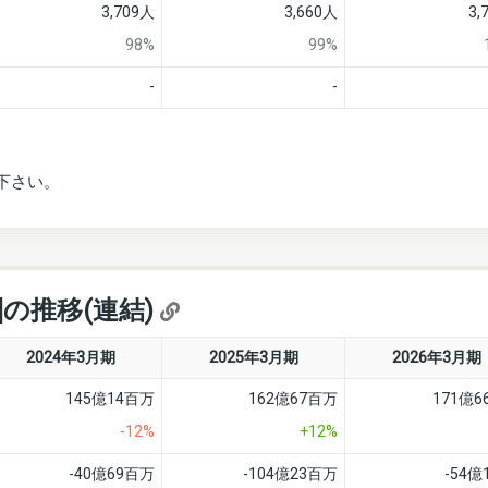
3,709人
3,660人
3,
98%
99%
-
-
下さい。
]の推移(連結)
2024年3月期
2025年3月期
2026年3月期
145億14百万
162億67百万
171億
-12%
+12%
-40億69百万
-104億23百万
-54