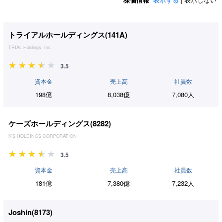
トライアルホールディングス(
141A
)
TRIAL Holdings, Inc.
3.5
資本金
売上高
社員数
198億
8,038億
7,080人
ケーズホールディングス(
8282
)
K'S HOLDINGS CORPORATION
3.5
資本金
売上高
社員数
181億
7,380億
7,232人
Joshin(
8173
)