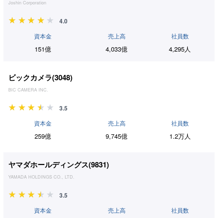
Joshin Corporation
4.0
資本金
売上高
社員数
151億
4,033億
4,295人
ビックカメラ(
3048
)
BIC CAMERA INC.
3.5
資本金
売上高
社員数
259億
9,745億
1.2万人
ヤマダホールディングス(
9831
)
YAMADA HOLDINGS CO., LTD.
3.5
資本金
売上高
社員数