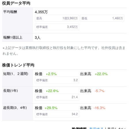
役員データ平均
4,355万
平均報酬
最高
1億3,960万
最低
1,460万
標準偏差
3,452万
3人
報酬1億以上
※上記データは業務執行取締役と執行役を対象にした平均です。社外役員は含ま
れません。
株価トレンド平均
株価
+2.5%
出来高
+22.0%
短期(1、２週間)
標準偏差
3.2
株価
+22.6%
出来高
-5.7%
長期(1年)
標準偏差
21.4
株価
+29.5%
出来高
-16.3%
超長期(3、4年)
標準偏差
34.2
株価情報
表示する
| 表示しない