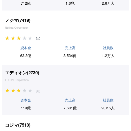
712億
1.6兆
2.6万人
ノジマ(
7419
)
Nojima Corporation
3.0
資本金
売上高
社員数
63.3億
8,534億
1.2万人
エディオン(
2730
)
EDION Corporation
3.0
資本金
売上高
社員数
119億
7,681億
9,315人
コジマ(
7513
)