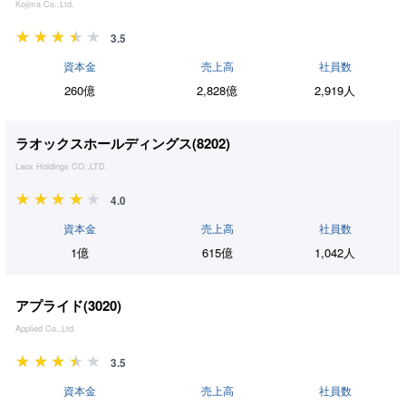
Kojima Co.,Ltd.
3.5
資本金
売上高
社員数
260億
2,828億
2,919人
ラオックスホールディングス(
8202
)
Laox Holdings CO.,LTD.
4.0
資本金
売上高
社員数
1億
615億
1,042人
アプライド(
3020
)
Applied Co.,Ltd.
3.5
資本金
売上高
社員数