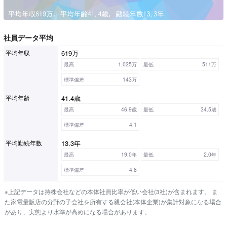
社員データ平均
619万
平均年収
最高
1,025万
最低
511万
標準偏差
143万
41.4歳
平均年齢
最高
46.9歳
最低
34.5歳
標準偏差
4.1
13.3年
平均勤続年数
最高
19.0年
最低
2.0年
標準偏差
4.8
※上記データは持株会社などの本体社員比率が低い会社(3社)が含まれます。 ま
た家電量販店の分野の子会社を所有する親会社(本体企業)が集計対象になる場合
があり、実態より水準が高めになる場合があります。