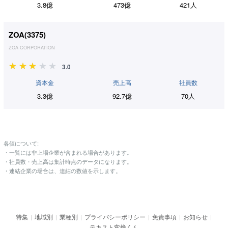
3.8億
473億
421人
ZOA(
3375
)
ZOA CORPORATION
3.0
資本金
売上高
社員数
3.3億
92.7億
70人
各値について:
・一覧には非上場企業が含まれる場合があります。
・社員数・売上高は集計時点のデータになります。
・連結企業の場合は、連結の数値を示します。
特集
地域別
業種別
プライバシーポリシー
免責事項
お知らせ
|
|
|
|
|
|
テキスト変換くん