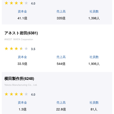
4.0
資本金
売上高
社員数
41.1億
335億
1,398人
アネスト岩田(
6381
)
ANEST IWATA Corporation
3.5
資本金
売上高
社員数
33.5億
544億
1,906人
横田製作所(
6248
)
Yokota Manufacturing Co., Ltd.
4.0
資本金
売上高
社員数
1.3億
22.8億
81人