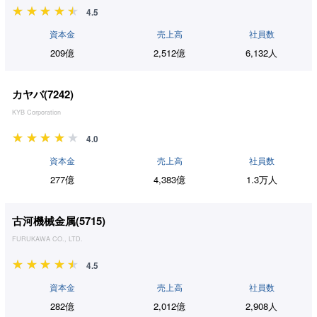
4.5
資本金
売上高
社員数
209億
2,512億
6,132人
カヤバ(
7242
)
KYB Corporation
4.0
資本金
売上高
社員数
277億
4,383億
1.3万人
古河機械金属(
5715
)
FURUKAWA CO., LTD.
4.5
資本金
売上高
社員数
282億
2,012億
2,908人