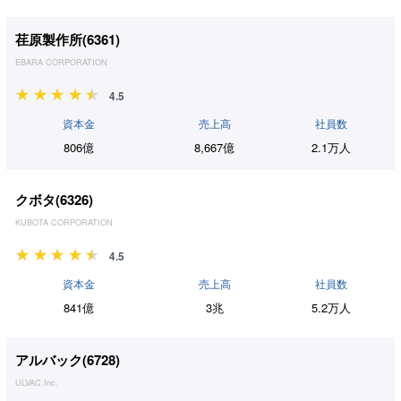
荏原製作所(
6361
)
EBARA CORPORATION
4.5
資本金
売上高
社員数
806億
8,667億
2.1万人
クボタ(
6326
)
KUBOTA CORPORATION
4.5
資本金
売上高
社員数
841億
3兆
5.2万人
アルバック(
6728
)
ULVAC,Inc.