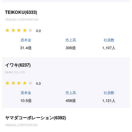
TEIKOKU(
6333
)
TEIKOKU CORPORATION
4.0
資本金
売上高
社員数
31.4億
306億
1,107人
イワキ(
6237
)
IWAKI CO.,LTD.
4.0
資本金
売上高
社員数
10.5億
458億
1,121人
ヤマダコーポレーション(
6392
)
YAMADA CORPORATION