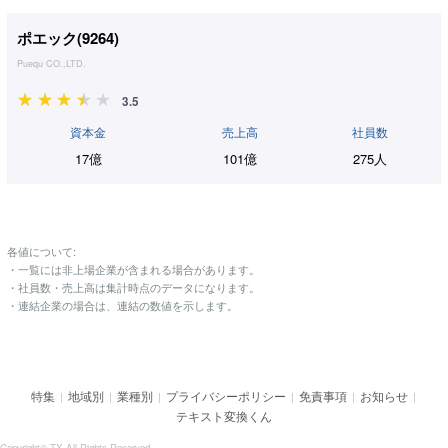
ポエック(
9264
)
Puequ CO.,LTD.
3.5
資本金
売上高
社員数
17億
101億
275人
各値について:
・一覧には非上場企業が含まれる場合があります。
・社員数・売上高は集計時点のデータになります。
・連結企業の場合は、連結の数値を示します。
特集
地域別
業種別
プライバシーポリシー
免責事項
お知らせ
|
|
|
|
|
|
テキスト変換くん