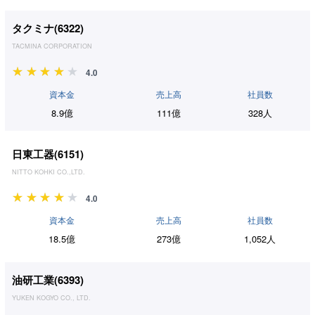
タクミナ(
6322
)
TACMINA CORPORATION
4.0
資本金
売上高
社員数
8.9億
111億
328人
日東工器(
6151
)
NITTO KOHKI CO.,LTD.
4.0
資本金
売上高
社員数
18.5億
273億
1,052人
油研工業(
6393
)
YUKEN KOGYO CO., LTD.