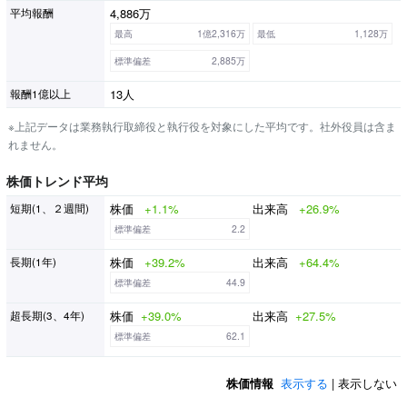
4,886万
平均報酬
最高
1億2,316万
最低
1,128万
標準偏差
2,885万
13人
報酬1億以上
※上記データは業務執行取締役と執行役を対象にした平均です。社外役員は含ま
れません。
株価トレンド平均
株価
+1.1%
出来高
+26.9%
短期(1、２週間)
標準偏差
2.2
株価
+39.2%
出来高
+64.4%
長期(1年)
標準偏差
44.9
株価
+39.0%
出来高
+27.5%
超長期(3、4年)
標準偏差
62.1
株価情報
表示する
| 表示しない