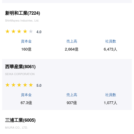
新明和工業(
7224
)
ShinMaywa Industries, Ltd.
4.0
資本金
売上高
社員数
160億
2,664億
6,473人
西華産業(
8061
)
SEIKA CORPORATION
5.0
資本金
売上高
社員数
67.3億
937億
1,077人
三浦工業(
6005
)
MIURA CO., LTD.