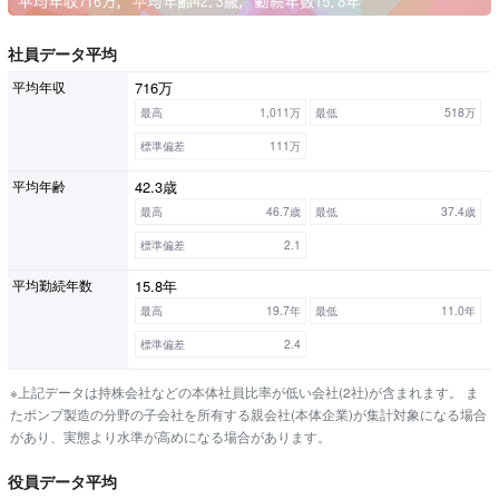
社員データ平均
716万
平均年収
最高
1,011万
最低
518万
標準偏差
111万
42.3歳
平均年齢
最高
46.7歳
最低
37.4歳
標準偏差
2.1
15.8年
平均勤続年数
最高
19.7年
最低
11.0年
標準偏差
2.4
※上記データは持株会社などの本体社員比率が低い会社(2社)が含まれます。 ま
たポンプ製造の分野の子会社を所有する親会社(本体企業)が集計対象になる場合
があり、実態より水準が高めになる場合があります。
役員データ平均