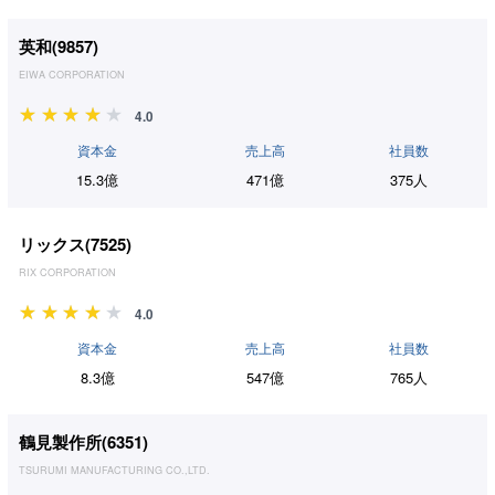
英和(
9857
)
EIWA CORPORATION
4.0
資本金
売上高
社員数
15.3億
471億
375人
リックス(
7525
)
RIX CORPORATION
4.0
資本金
売上高
社員数
8.3億
547億
765人
鶴見製作所(
6351
)
TSURUMI MANUFACTURING CO.,LTD.