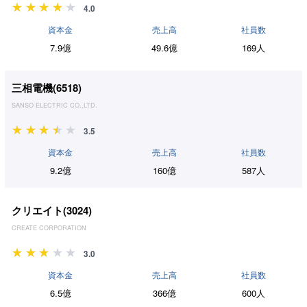
4.0
資本金
売上高
社員数
7.9億
49.6億
169人
三相電機(
6518
)
SANSO ELECTRIC CO.,LTD.
3.5
資本金
売上高
社員数
9.2億
160億
587人
クリエイト(
3024
)
CREATE CORPORATION
3.0
資本金
売上高
社員数
6.5億
366億
600人