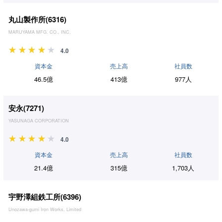
丸山製作所(
6316
)
MARUYAMA MFG. CO., INC.
4.0
資本金
売上高
社員数
46.5億
413億
977人
安永(
7271
)
YASUNAGA CORPORATION
4.0
資本金
売上高
社員数
21.4億
315億
1,703人
宇野澤組鉄工所(
6396
)
Unozawa-gumi Iron Works, Limited