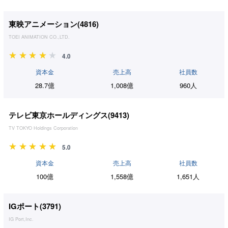
東映アニメーション(
4816
)
TOEI ANIMATION CO.,LTD.
4.0
資本金
売上高
社員数
28.7億
1,008億
960人
テレビ東京ホールディングス(
9413
)
TV TOKYO Holdings Corporation
5.0
資本金
売上高
社員数
100億
1,558億
1,651人
IGポート(
3791
)
IG Port,Inc.