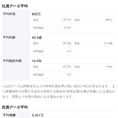
社員データ平均
805万
平均年収
最高
1,577万
最低
488万
標準偏差
273万
40.4歳
平均年齢
最高
50.5歳
最低
31.9歳
標準偏差
4.4
10.5年
平均勤続年数
最高
23.3年
最低
3.9年
標準偏差
4.9
※上記データは持株会社などの本体社員比率が低い会社(10社)が含まれます。 ま
た映像制作の分野の子会社を所有する親会社(本体企業)が集計対象になる場合が
あり、実態より水準が高めになる場合があります。
役員データ平均
5,321万
平均報酬