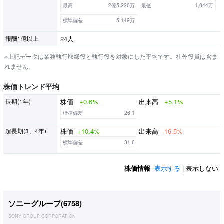
最高
2億5,220万
最低
1,044万
標準偏差
5,149万
24人
報酬1億以上
※上記データは業務執行取締役と執行役を対象にした平均です。社外役員は含ま
れません。
株価トレンド平均
株価
+0.6%
出来高
+5.1%
長期(1年)
標準偏差
26.1
株価
+10.4%
出来高
-16.5%
超長期(3、4年)
標準偏差
31.6
株価情報
表示する
| 表示しない
ソニーグループ(
6758
)
SONY GROUP CORPORATION