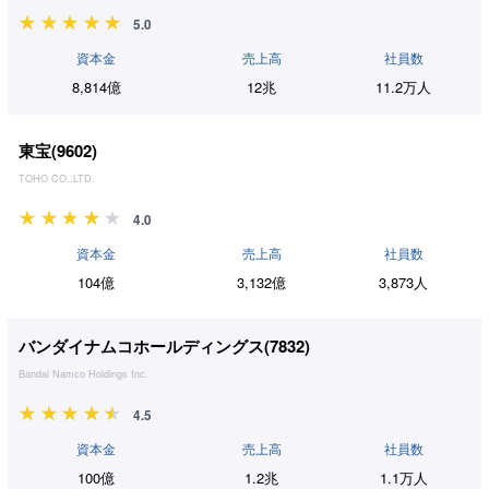
5.0
資本金
売上高
社員数
8,814億
12兆
11.2万人
東宝(
9602
)
TOHO CO.,LTD.
4.0
資本金
売上高
社員数
104億
3,132億
3,873人
バンダイナムコホールディングス(
7832
)
Bandai Namco Holdings Inc.
4.5
資本金
売上高
社員数
100億
1.2兆
1.1万人