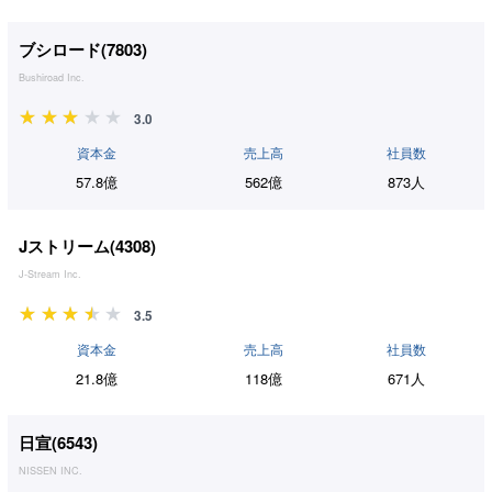
ブシロード(
7803
)
Bushiroad Inc.
3.0
資本金
売上高
社員数
57.8億
562億
873人
Jストリーム(
4308
)
J-Stream Inc.
3.5
資本金
売上高
社員数
21.8億
118億
671人
日宣(
6543
)
NISSEN INC.