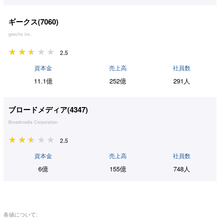
ギークス(
7060
)
geechs inc.
2.5
資本金
売上高
社員数
11.1億
252億
291人
ブロードメディア(
4347
)
Broadmedia Corporation
2.5
資本金
売上高
社員数
6億
155億
748人
各値について: