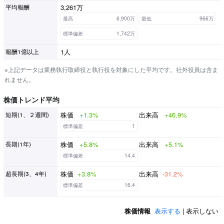
3,261万
平均報酬
最高
6,900万
最低
966万
標準偏差
1,742万
1人
報酬1億以上
※上記データは業務執行取締役と執行役を対象にした平均です。社外役員は含ま
れません。
株価トレンド平均
株価
+1.3%
出来高
+46.9%
短期(1、２週間)
標準偏差
1
株価
+5.8%
出来高
+5.1%
長期(1年)
標準偏差
14.4
株価
+3.8%
出来高
-31.2%
超長期(3、4年)
標準偏差
16.4
株価情報
表示する
| 表示しない