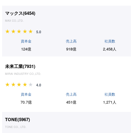
マックス(
6454
)
MAX CO.,LTD.
5.0
資本金
売上高
社員数
124億
918億
2,458人
未来工業(
7931
)
MIRAI INDUSTRY CO.,LTD.
4.0
資本金
売上高
社員数
70.7億
451億
1,271人
TONE(
5967
)
TONE CO., LTD.