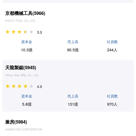
京都機械工具(
5966
)
KYOTO TOOL CO.,LTD.
3.5
資本金
売上高
社員数
10.3億
90.5億
244人
天龍製鋸(
5945
)
Tenryu Saw Mfg. Co., Ltd.
4.0
資本金
売上高
社員数
5.8億
131億
970人
兼房(
5984
)
KANEFUSA CORPORATION