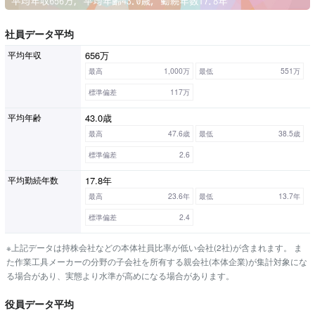
社員データ平均
656万
平均年収
最高
1,000万
最低
551万
標準偏差
117万
43.0歳
平均年齢
最高
47.6歳
最低
38.5歳
標準偏差
2.6
17.8年
平均勤続年数
最高
23.6年
最低
13.7年
標準偏差
2.4
※上記データは持株会社などの本体社員比率が低い会社(2社)が含まれます。 ま
た作業工具メーカーの分野の子会社を所有する親会社(本体企業)が集計対象にな
る場合があり、実態より水準が高めになる場合があります。
役員データ平均