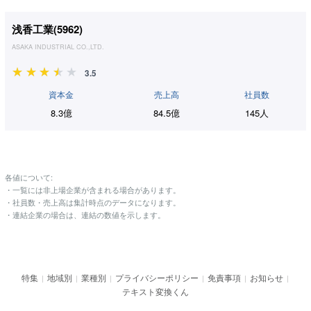
浅香工業(
5962
)
ASAKA INDUSTRIAL CO.,LTD.
3.5
資本金
売上高
社員数
8.3億
84.5億
145人
各値について:
・一覧には非上場企業が含まれる場合があります。
・社員数・売上高は集計時点のデータになります。
・連結企業の場合は、連結の数値を示します。
特集
地域別
業種別
プライバシーポリシー
免責事項
お知らせ
|
|
|
|
|
|
テキスト変換くん