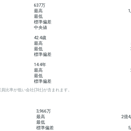
637万
最高
1
最低
標準偏差
中央値
42.4歳
最高
最低
標準偏差
14.4年
最高
最低
標準偏差
員比率が低い会社(3社)が含まれます。
3,966万
最高
2億4
最低
標準偏差
5