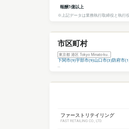
報酬1億以上
※上記データは業務執行取締役と執行
市区町村
下関市
宇部市
山口市
防府市
(
9
)
(
9
)
(
3
)
(
1
...
ファーストリテイリング
FAST RETAILING CO., LTD.