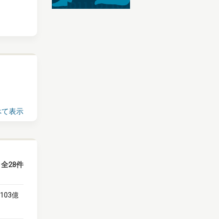
べて表示
全28件
103億