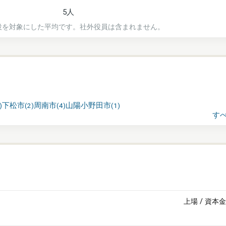
5人
役を対象にした平均です。社外役員は含まれません。
下松市
周南市
山陽小野田市
)
(
2
)
(
4
)
(
1
)
す
上場
/
資本金