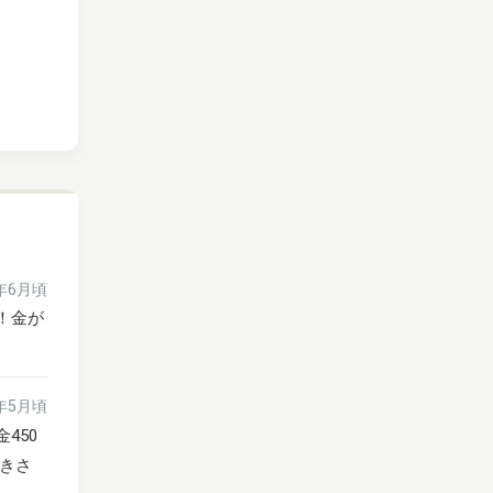
6年6月頃
！金が
6年5月頃
450
きさ