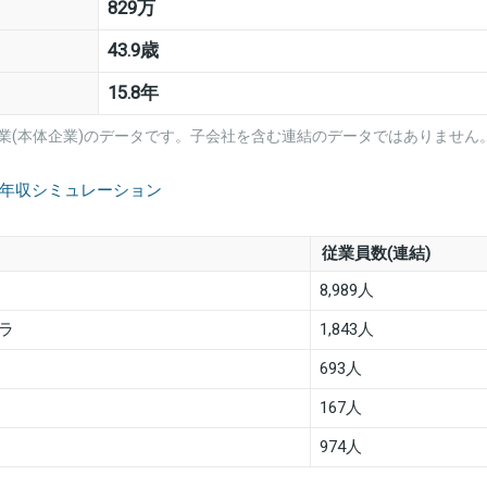
829万
43.9歳
15.8年
業(本体企業)のデータです。子会社を含む連結のデータではありません
の年収シミュレーション
従業員数(連結)
8,989人
ラ
1,843人
693人
167人
974人