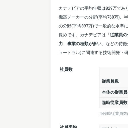
カナデビアの平均年収は829万で
機器メーカーの分野(平均768万)、
の分野(平均897万)で一般的な水準
長めです。カナデビアは「
従業員の
力
、
事業の種類が多い
」などの特徴
ュートラル)に関連する技術開発・
社員数
従業員数
本体の従業員
臨時従業員
※臨時従業員数
社員平均