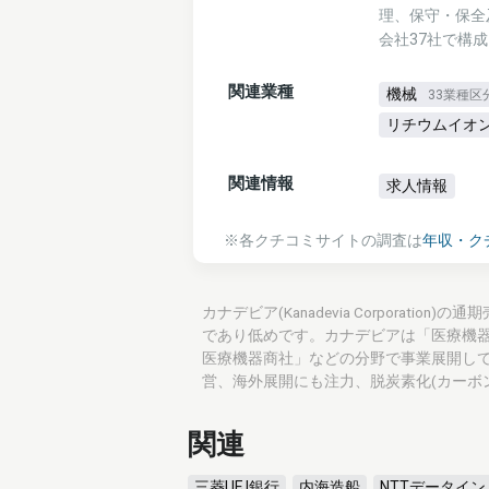
理、保守・保全
会社37社で構
関連業種
機械
33業種区
リチウムイオ
関連情報
求人情報
※各クチコミサイトの調査は
年収・ク
カナデビア(Kanadevia Corporati
であり低めです。カナデビアは「医療機
医療機器商社」などの分野で事業展開し
営、海外展開にも注力、脱炭素化(カーボ
関連
三菱UFJ銀行
内海造船
NTTデータイ