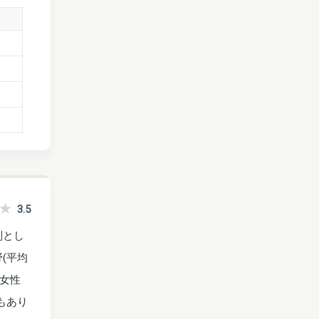
3.5
別とし
(平均
た女性
もあり