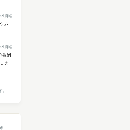
5年9月頃
ウム
5年9月頃
の報酬
じま
す。
修