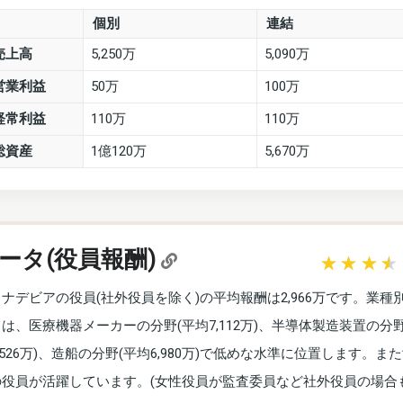
個別
連結
売上高
5,250万
5,090万
営業利益
50万
100万
経常利益
110万
110万
総資産
1億120万
5,670万
ータ(役員報酬)
カナデビアの役員(社外役員を除く)の平均報酬は2,966万です。業種
ては、医療機器メーカーの分野(平均7,112万)、半導体製造装置の分野
,526万)、造船の分野(平均6,980万)で低めな水準に位置します。ま
の役員が活躍しています。(女性役員が監査委員など社外役員の場合