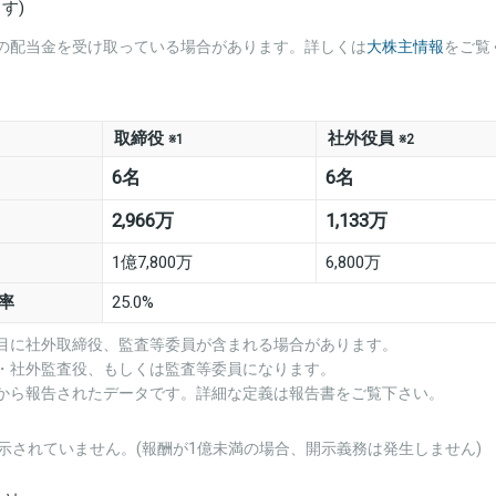
す)
の配当金を受け取っている場合があります。詳しくは
大株主情報
をご覧
取締役
社外役員
※1
※2
6名
6名
2,966万
1,133万
1億7,800万
6,800万
率
25.0%
項目に社外取締役、監査等委員が含まれる場合があります。
役・社外監査役、もしくは監査等委員になります。
業から報告されたデータです。詳細な定義は報告書をご覧下さい。
示されていません。(報酬が1億未満の場合、開示義務は発生しません)