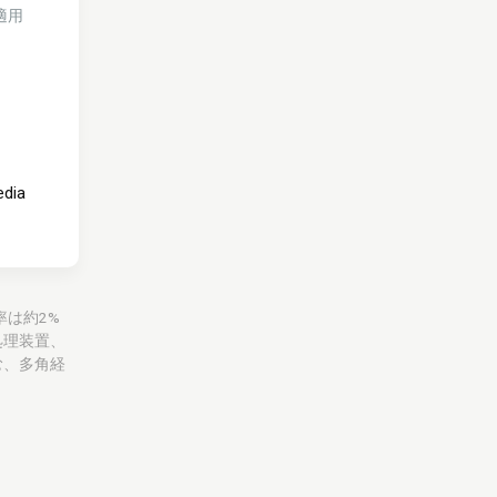
適用
edia
益率は約2%
処理装置、
む、多角経