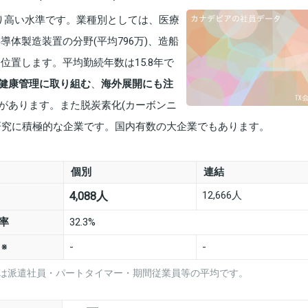
あり高い水準です。業種別としては、医療
半導体製造装置の分野(平均796万)、造船
に位置します。平均勤続年数は15.8年で
健康管理に取り組む
、
海外展開にも注
があります。また脱炭素化(カーボンニ
研究に積極的な企業です。国内有数の大企業でもあります。
個別
連結
12,666人
4,088人
率
32.3%
数
-
-
※
は派遣社員・パートタイマー・期間従業員等の平均です。