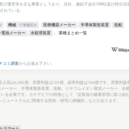
及び運営等を主な事業としており、当社、連結子会社168社及び持分法
成されている。
機械
医療機器メーカー
半導体製造装置
造船
分
17業種区分
...
ン電池メーカー
水処理装置
業種まとめ一覧
Wikip
チコミ調査
からお進み下さい。
on)の通期売上高は6,452億、営業利益は122億、経常利益は136億です。営業利
器メーカー、半導体製造装置、造船、リチウムイオン電池メーカー、水
ている企業です。カナデビアの特徴として「従業員の健康管理に取り組
ンニュートラル)に関連する技術・研究に積極的」などがあります。
ントラマート