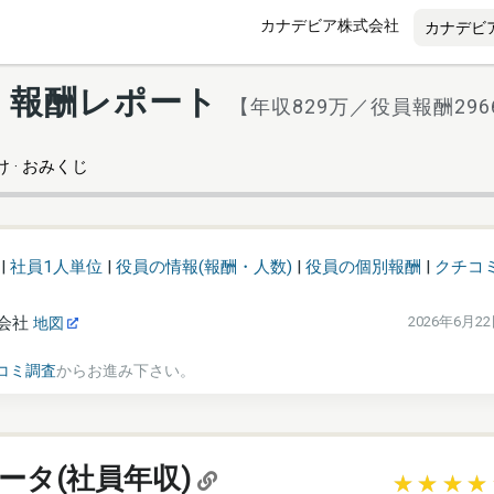
カナデビア株式会社
・報酬レポート
【年収829万／役員報酬296
 · おみくじ
|
社員1人単位
|
役員の情報(報酬・人数)
|
役員の個別報酬
|
クチコ
会社
2026年6月2
地図
コミ調査
からお進み下さい。
ータ(社員年収)