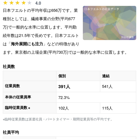
4.0
日本フエルトの平均年収は656万です。業
種別としては、繊維事業の分野(平均677
万)で一般的な水準に位置します。平均勤
続年数は21.5年で長めです。日本フエルト
は「
海外展開にも注力
」などの特徴があり
ます。東京都の上場企業(平均730万)では一般的な水準に位置します。
社員数
個別
連結
従業員数
391人
541人
本体の従業員率
72.3%
臨時従業員数
102人
115人
※
※臨時従業員数は派遣社員・パートタイマー・期間従業員等の平均です。
社員平均