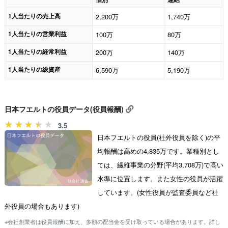
1人当たりの売上高
2,200万
1,740万
1人当たりの営業利益
100万
80万
1人当たりの経常利益
200万
140万
1人当たりの総資産
6,590万
5,190万
日本フエルトの役員データ(役員報酬)
3.5
日本フエルトの役員(社外役員を除く)の平
均報酬は高めの4,835万です。業種別とし
ては、繊維事業の分野(平均3,708万)で高い
水準に位置します。また女性の役員が活躍
しています。(女性役員が監査委員など社
外役員の場合もあります)
※会社創業者は役員報酬に加え、多額の配当金を受け取っている場合があります。詳し