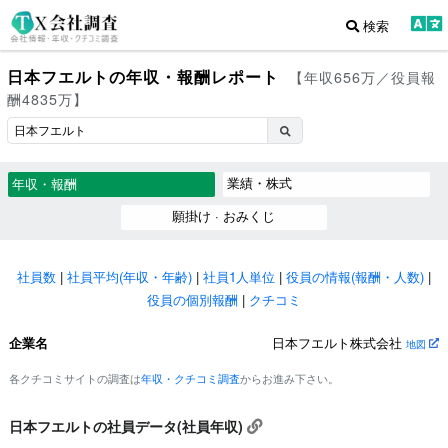
検索
日本フエルトの年収・報酬レポート
【年収656万／役員報
酬4835万】
業績・株式
年収・報酬
願掛け · おみくじ
社員数
|
社員平均(年収・年齢)
|
社員1人単位
|
役員の情報(報酬・人数)
|
役員の個別報酬
|
クチコミ
企業名
日本フエルト株式会社
地図
各クチコミサイトの調査は
年収・クチコミ調査
からお進み下さい。
日本フエルトの社員データ(社員年収)