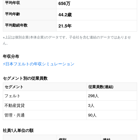
平均年収
656万
平均年齢
44.2歳
平均勤続年数
21.5年
※上記は個別企業(本体企業)のデータです。子会社を含む連結のデータではありませ
ん。
年収分布
⚡️日本フエルトの年収シミュレーション
セグメント別の従業員数
セグメント
従業員数(連結)
フェルト
298人
不動産賃貸
3人
管理・共通
90人
社員1人単位の額
個別
連結