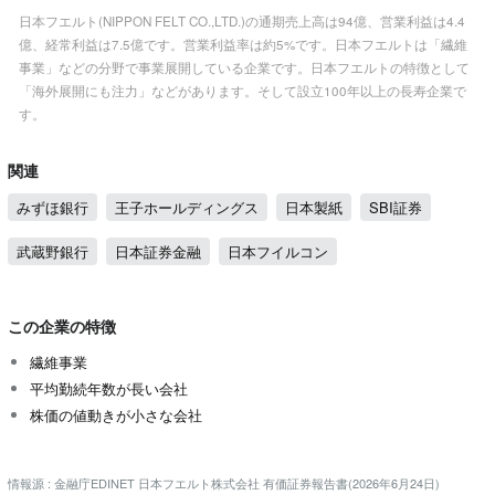
日本フエルト(NIPPON FELT CO.,LTD.)の通期売上高は94億、営業利益は4.4
億、経常利益は7.5億です。営業利益率は約5%です。日本フエルトは「繊維
事業」などの分野で事業展開している企業です。日本フエルトの特徴として
「海外展開にも注力」などがあります。そして設立100年以上の長寿企業で
す。
関連
みずほ銀行
王子ホールディングス
日本製紙
SBI証券
武蔵野銀行
日本証券金融
日本フイルコン
この企業の特徴
繊維事業
平均勤続年数が長い会社
株価の値動きが小さな会社
情報源 : 金融庁EDINET 日本フエルト株式会社 有価証券報告書(2026年6月24日)