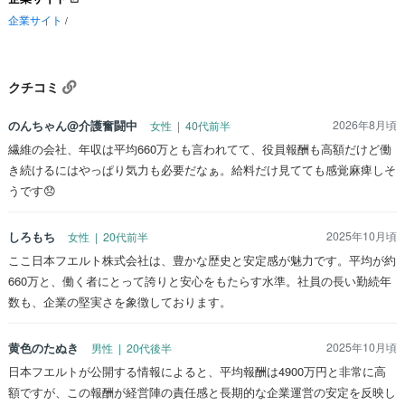
企業サイト
/
クチコミ
のんちゃん@介護奮闘中
2026年8月頃
女性 | 40代前半
繊維の会社、年収は平均660万とも言われてて、役員報酬も高額だけど働
き続けるにはやっぱり気力も必要だなぁ。給料だけ見てても感覚麻痺しそ
うです😞
しろもち
2025年10月頃
女性 | 20代前半
ここ日本フエルト株式会社は、豊かな歴史と安定感が魅力です。平均が約
660万と、働く者にとって誇りと安心をもたらす水準。社員の長い勤続年
数も、企業の堅実さを象徴しております。
黄色のたぬき
2025年10月頃
男性 | 20代後半
日本フエルトが公開する情報によると、平均報酬は4900万円と非常に高
額ですが、この報酬が経営陣の責任感と長期的な企業運営の安定を反映し