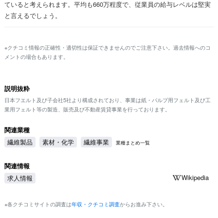
ていると考えられます。平均も660万程度で、従業員の給与レベルは堅実
と言えるでしょう。
※クチコミ情報の正確性・適切性は保証できませんのでご注意下さい。過去情報へのコ
メントの場合もあります。
説明抜粋
日本フエルト及び子会社5社より構成されており、事業は紙・パルプ用フェルト及び工
業用フェルト等の製造、販売及び不動産賃貸事業を行っております。
関連業種
繊維製品
素材・化学
繊維事業
業種まとめ一覧
関連情報
Wikipedia
求人情報
※各クチコミサイトの調査は
年収・クチコミ調査
からお進み下さい。