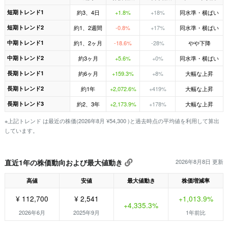
短期トレンド1
約3、4日
+1.8%
+18%
同水準・横ばい
短期トレンド2
約1、2週間
-0.8%
+17%
同水準・横ばい
中期トレンド1
約1、2ヶ月
-18.6%
-28%
やや下降
中期トレンド2
約3ヶ月
+5.6%
+0%
同水準・横ばい
長期トレンド1
約6ヶ月
+159.3%
+8%
大幅な上昇
長期トレンド2
約1年
+2,072.6%
+419%
大幅な上昇
長期トレンド3
約2、3年
+2,173.9%
+178%
大幅な上昇
※上記トレンド は最近の株価(2026年8月 ¥54,300 )と過去時点の平均値を利用して算出
しています。
直近1年の株価動向および最大値動き
2026年8月8日 更新
高値
安値
最大値動き
株価増減率
¥ 112,700
¥ 2,541
+1,013.9%
+4,335.3%
2026年6月
2025年9月
1年前比