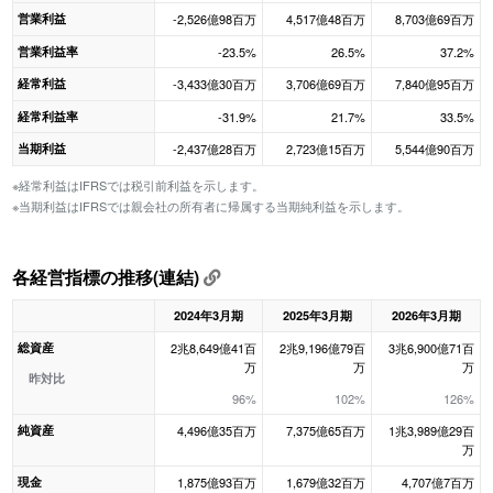
営業利益
-2,526億98百万
4,517億48百万
8,703億69百万
営業利益率
-23.5%
26.5%
37.2%
経常利益
-3,433億30百万
3,706億69百万
7,840億95百万
経常利益率
-31.9%
21.7%
33.5%
当期利益
-2,437億28百万
2,723億15百万
5,544億90百万
※経常利益はIFRSでは税引前利益を示します。
※当期利益はIFRSでは親会社の所有者に帰属する当期純利益を示します。
各経営指標の推移(連結)
2024年3月期
2025年3月期
2026年3月期
総資産
2兆8,649億41百
2兆9,196億79百
3兆6,900億71百
万
万
万
昨対比
96%
102%
126%
純資産
4,496億35百万
7,375億65百万
1兆3,989億29百
万
現金
1,875億93百万
1,679億32百万
4,707億7百万