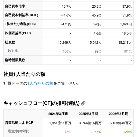
自己資本比率
15.7%
25.3%
37.9%
自己資本利益率(ROE)
-44.0%
45.9%
51.9%
1株当たり利益(EPS)
-471円
520円
1,024円
株価収益率(PER)
-
4.6倍
18.6倍
社員数
15,249人
15,042人
15,218人
昨対比
100%
99%
101%
臨時従業員数
-
-
-
社員1人当たりの額
社員データの
1人当たりの額
をご覧下さい。
キャッシュフロー[CF]の推移(連結)
2024年3月期
2025年3月期
2026年3月期
営業活動によるCF
1,951億11百万
4,764億16百万
6,165億40百万
増減率(昨対比)
-43%
+144%
+29%