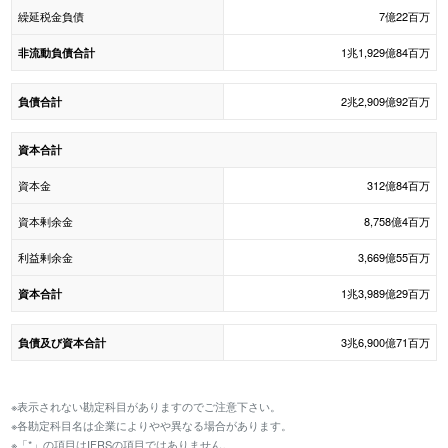
繰延税金負債
7億22百万
1兆1,929億84百万
非流動負債合計
2兆2,909億92百万
負債合計
資本合計
資本金
312億84百万
資本剰余金
8,758億4百万
利益剰余金
3,669億55百万
1兆3,989億29百万
資本合計
3兆6,900億71百万
負債及び資本合計
※表示されない勘定科目がありますのでご注意下さい。
※各勘定科目名は企業によりやや異なる場合があります。
※「*」の項目はIFRSの項目ではありません。