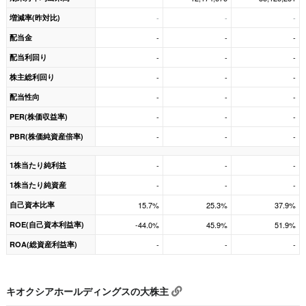
増減率(昨対比)
-
-
-
配当金
-
-
-
配当利回り
-
-
-
株主総利回り
-
-
-
配当性向
-
-
-
PER(株価収益率)
-
-
-
PBR(株価純資産倍率)
-
-
-
1株当たり純利益
-
-
-
1株当たり純資産
-
-
-
自己資本比率
15.7%
25.3%
37.9%
ROE(自己資本利益率)
-44.0%
45.9%
51.9%
ROA(総資産利益率)
-
-
-
キオクシアホールディングスの大株主