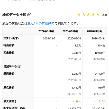
株式データ推移
5.0
最近の株価状況は
直近1年の株価動向
で閲覧できます。
2024年3月期
2025年3月期
2026年3月期
決算日(期末)
2024-03-31
2025-03-31
2026-03-31
時価総額
-
1.3兆
10.4兆
期末株価
-
2,388円
19,080円
2025年3月
2026年3月
増減率(昨対比)
-
-
-
最高株価
-
3,250円
24,420円
2025年3月
2026年2月
最低株価
-
1,440円
1,510円
2024年12月
2025年4月
最大値動き
-
+126%
+1,517%
期末月平均出来高
-
12,174,575
35,125,281