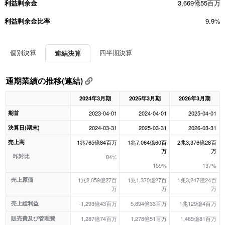
利益剰余金
3,669億55百万
利益剰余金比率
9.9%
個別決算
四半期決算
連結決算
通期業績の推移(連結)
2024年3月期
2025年3月期
2026年3月期
期首
2023-04-01
2024-04-01
2025-04-01
決算日(期末)
2024-03-31
2025-03-31
2026-03-31
売上高
1兆765億84百万
1兆7,064億60百
2兆3,376億28百
万
万
昨対比
84%
159%
137%
売上原価
1兆2,059億27百
1兆1,370億27百
1兆3,247億24百
万
万
万
売上総利益
-1,293億43百万
5,694億33百万
1兆129億4百万
販売費及び管理費
1,287億74百万
1,278億51百万
1,465億81百万