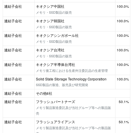
連結子会社
キオクシア中国社
100.0%
メモリ・SSD製品の販売
連結子会社
キオクシア韓国社
100.0%
メモリ・SSD製品の販売
連結子会社
キオクシアシンガポール社
100.0%
メモリ・SSD製品の販売
連結子会社
キオクシア台湾社
100.0%
メモリ・SSD製品の販売
連結子会社
キオクシア半導体台湾社
100.0%
メモリ後工程における生産外注委託品の生産管理
連結子会社
Solid State Storage Technology Corporation
100.0%
SSD製品の製造、販売及び研究開発
連結子会社
その他6社
連結子会社
フラッシュパートナーズ
50.1%
メモリ製品製造委託及び当社グループ等への製品販
売
連結子会社
フラッシュアライアンス
50.1%
メモリ製品製造委託及び当社グループ等への製品販