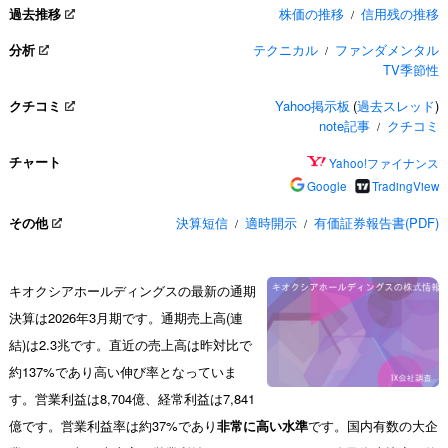
過去推移
株価の推移
信用残の推移
/
分析
テクニカル
ファンダメンタル
/
TV季節性
クチコミ
Yahoo掲示板
(
過去スレッド
)
note記事
クチコミ
/
チャート
Yahoo!ファイナンス
Google
TradingView
その他
決算短信
適時開示
有価証券報告書(PDF)
/
/
キオクシアホールディングスの最新の通期
決算は2026年3月期です。通期売上高(連
結)は2.3兆です。直近の売上高は昨対比で
約137%であり高い伸び率となっていま
す。営業利益は8,704億、経常利益は7,841
億です。営業利益率は約37%であり
非常に高い水準
です。国内有数の大企