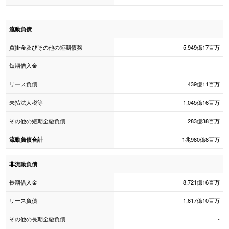
流動負債
買掛金及びその他の短期債務
5,949億17百万
短期借入金
-
リース負債
439億11百万
未払法人税等
1,045億16百万
その他の短期金融負債
283億38百万
1兆980億8百万
流動負債合計
非流動負債
長期借入金
8,721億16百万
リース負債
1,617億10百万
その他の長期金融負債
-