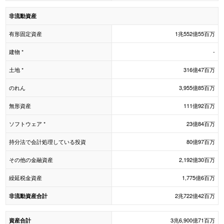
非流動資産
有形固定資産
1兆552億55百万
建物 *
-
土地 *
316億47百万
のれん
3,955億85百万
無形資産
111億92百万
ソフトウェア *
23億84百万
持分法で会計処理している投資
80億97百万
その他の金融資産
2,192億30百万
繰延税金資産
1,775億6百万
2兆722億42百万
非流動資産合計
3兆6,900億71百万
資産合計