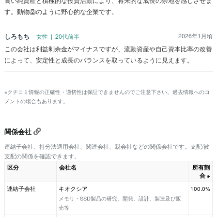
高い純資産と積極的な投資活動により、将来的な成長の余地を感じさせま
す。動物🦁のように野心的な企業です。
しろもち
2026年1月頃
女性 | 20代前半
この会社は利益剰余金がマイナスですが、流動資産や自己資本比率の改善
によって、安定性と成長のバランスを取っているように見えます。
※クチコミ情報の正確性・適切性は保証できませんのでご注意下さい。過去情報へのコ
メントの場合もあります。
関係会社
連結子会社、持分法適用会社、関連会社、親会社などの関係会社です。支配/被
支配の関係を確認できます。
区分
会社名
所有割
合
※
連結子会社
キオクシア
100.0%
メモリ・SSD製品の研究、開発、設計、製造及び販
売等