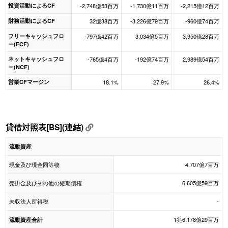
投資活動によるCF
-2,748億53百万
-1,730億11百万
-2,215億12百万
財務活動によるCF
32億38百万
-3,226億79百万
-960億74百万
フリーキャッシュフロ
-797億42百万
3,034億5百万
3,950億28百万
ー(FCF)
ネットキャッシュフロ
-765億4百万
-192億74百万
2,989億54百万
ー(NCF)
営業CFマージン
18.1%
27.9%
26.4%
貸借対照表[BS](連結)
流動資産
現金及び現金同等物
4,707億7百万
売掛金及びその他の短期債権
6,605億59百万
未収法人所得税
-
1兆6,178億29百万
流動資産合計