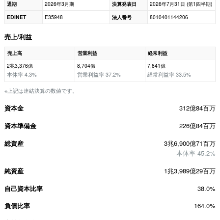
通期
2026年3月期
決算発表日
2026年7月31日 (第1四半期)
EDINET
E35948
法人番号
8010401144206
売上/利益
売上高
営業利益
経常利益
2兆3,376億
8,704億
7,841億
本体率 4.3%
営業利益率 37.2%
経常利益率 33.5%
※上記は連結決算の数値です。
資本金
312億84百万
資本準備金
226億84百万
総資産
3兆6,900億71百万
本体率 45.2%
純資産
1兆3,989億29百万
自己資本比率
38.0%
負債比率
164.0%