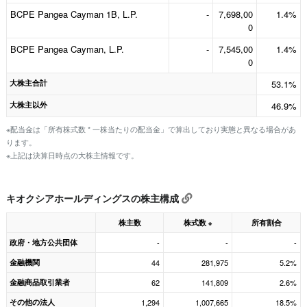
BCPE Pangea Cayman 1B, L.P.
-
7,698,00
1.4%
0
BCPE Pangea Cayman, L.P.
-
7,545,00
1.4%
0
大株主合計
53.1%
大株主以外
46.9%
※配当金は「所有株式数 * 一株当たりの配当金」で算出しており実態と異なる場合があ
ります。
※上記は決算日時点の大株主情報です。
キオクシアホールディングスの株主構成
株主数
株式数
所有割合
※
政府・地方公共団体
-
-
-
金融機関
44
281,975
5.2%
金融商品取引業者
62
141,809
2.6%
その他の法人
1,294
1,007,665
18.5%