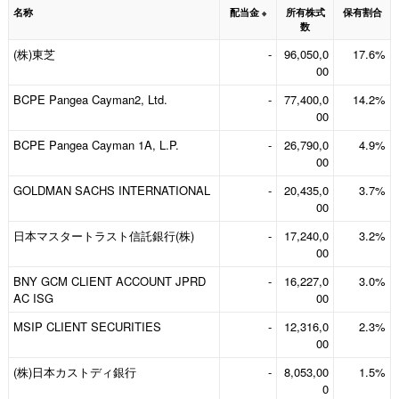
名称
配当金
所有株式
保有割合
※
数
(株)東芝
-
96,050,0
17.6%
00
BCPE Pangea Cayman2, Ltd.
-
77,400,0
14.2%
00
BCPE Pangea Cayman 1A, L.P.
-
26,790,0
4.9%
00
GOLDMAN SACHS INTERNATIONAL
-
20,435,0
3.7%
00
日本マスタートラスト信託銀行(株)
-
17,240,0
3.2%
00
BNY GCM CLIENT ACCOUNT JPRD
-
16,227,0
3.0%
AC ISG
00
MSIP CLIENT SECURITIES
-
12,316,0
2.3%
00
(株)日本カストディ銀行
-
8,053,00
1.5%
0