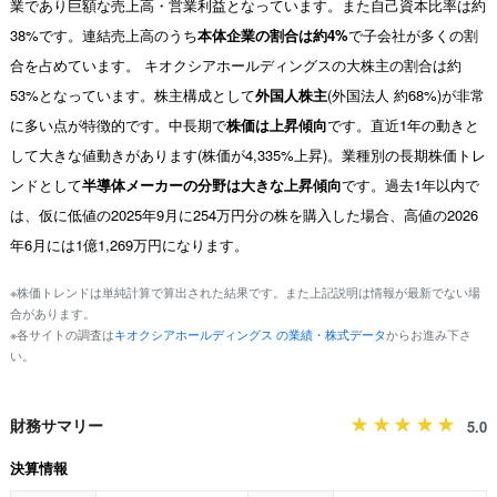
業であり巨額な売上高・営業利益となっています。また自己資本比率は約
38%です。連結売上高のうち
本体企業の割合は約4%
で子会社が多くの割
合を占めています。 キオクシアホールディングスの大株主の割合は約
53%となっています。株主構成として
外国人株主
(外国法人 約68%)が非常
に多い点が特徴的です。中長期で
株価は上昇傾向
です。直近1年の動きと
して大きな値動きがあります(株価が4,335%上昇)。業種別の長期株価トレ
ンドとして
半導体メーカーの分野は大きな上昇傾向
です。過去1年以内で
は、仮に低値の2025年9月に254万円分の株を購入した場合、高値の2026
年6月には1億1,269万円になります。
※株価トレンドは単純計算で算出された結果です。また上記説明は情報が最新でない場
合があります。
※各サイトの調査は
キオクシアホールディングス の業績・株式データ
からお進み下さ
い。
財務サマリー
5.0
決算情報