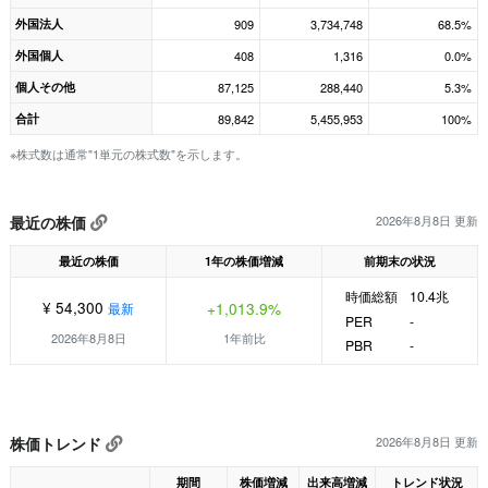
外国法人
909
3,734,748
68.5%
外国個人
408
1,316
0.0%
個人その他
87,125
288,440
5.3%
合計
89,842
5,455,953
100%
※株式数は通常"1単元の株式数"を示します。
最近の株価
2026年8月8日 更新
最近の株価
1年の株価増減
前期末の状況
時価総額
10.4兆
¥ 54,300
+1,013.9%
最新
PER
-
2026年8月8日
1年前比
PBR
-
株価トレンド
2026年8月8日 更新
期間
株価増減
出来高増減
トレンド状況