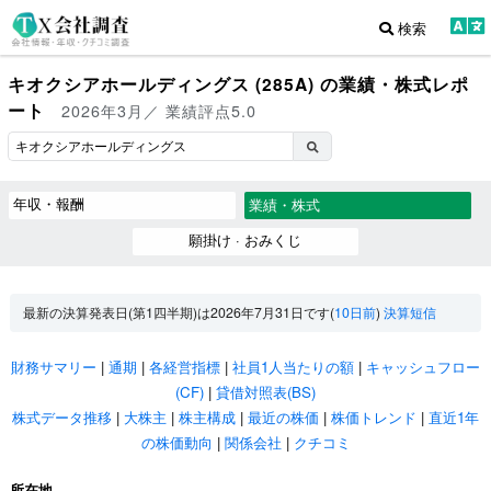
検索
キオクシアホールディングス (285A) の業績・株式レポ
ート
2026年3月／ 業績評点5.0
年収・報酬
業績・株式
願掛け · おみくじ
最新の決算発表日(第1四半期)は2026年7月31日です(
10日前
)
決算短信
財務サマリー
|
通期
|
各経営指標
|
社員1人当たりの額
|
キャッシュフロー
(CF)
|
貸借対照表(BS)
株式データ推移
|
大株主
|
株主構成
|
最近の株価
|
株価トレンド
|
直近1年
の株価動向
|
関係会社
|
クチコミ
所在地