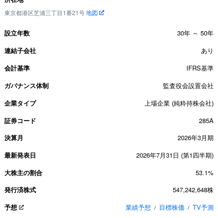
東京都港区芝浦三丁目1番21号
地図
設立年数
30年 ～ 50年
連結子会社
あり
会計基準
IFRS基準
ガバナンス体制
監査役会設置会社
企業タイプ
上場企業 (純粋持株会社)
証券コード
285A
決算月
2026年3月期
最新発表日
2026年7月31日 (第1四半期)
大株主の割合
53.1%
発行済株式
547,242,648株
予想
業績予想
目標株価
TV予測
/
/