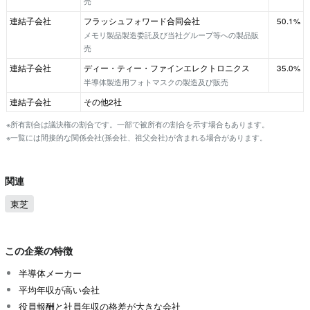
売
連結子会社
フラッシュフォワード合同会社
50.1%
メモリ製品製造委託及び当社グループ等への製品販
売
連結子会社
ディー・ティー・ファインエレクトロニクス
35.0%
半導体製造用フォトマスクの製造及び販売
連結子会社
その他2社
※所有割合は議決権の割合です。一部で被所有の割合を示す場合もあります。
※一覧には間接的な関係会社(孫会社、祖父会社)が含まれる場合があります。
関連
東芝
この企業の特徴
半導体メーカー
平均年収が高い会社
役員報酬と社員年収の格差が大きな会社