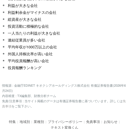
利益が大きな会社
利益剰余金がマイナスの会社
総資産が大きな会社
投資活動に積極的な会社
一人当たりの利益が大きな会社
連結従業員が多い会社
平均年収が1000万以上の会社
外国人持株比率が高い会社
平均役員報酬が高い会社
役員報酬ランキング
情報源 : 金融庁EDINET キオクシアホールディングス株式会社 有価証券報告書(2026年6
月24日)
内容精査 : TX編集部、財務分析チーム
免責/注意事項 : 当サイト掲載のデータは有価証券報告書に基づいています。詳しくは
免
責事項
をご覧下さい。
特集
地域別
業種別
プライバシーポリシー
免責事項
お知らせ
|
|
|
|
|
|
テキスト変換くん