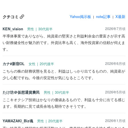
クチコミ
Yahoo掲示板
note記事
X最新
|
|
KEN_vision
2026年7月頃
男性 | 30代前半
半導体事業でありながら、純資産の堅実さと利益剰余金の豊富さが示す高
い財務健全性が魅力的です。外資比率も高く、海外投資家の信頼が伺えま
す。
カナ#新宿OL
2026年6月頃
女性 | 20代後半
こちらの株の財務状態を見ると、利益はしっかり出てるものの、純資産が
少し心配ですね。今後の安定性が気になるところです。
たけ坊＠仮想通貨農民
2026年5月頃
男性 | 30代前半
ここキオクシア技術はかなりの価値あるもので、利益も十分に出てる感じ
ます。長期的に見て成長余地も期待できそうです。
YAMAZAKI_Biz魂
2026年1月頃
男性 | 20代後半