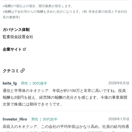
※報酬が1億以上の場合、開示義務が発生します。
※報酬は子会社等からの報酬も含めた合計になります。(例: 本体企業の役員と子会社社
長の兼務等)
ガバナンス体制
監査役会設置会社
企業サイト
クチコミ
keita_fg
2026年6月頃
男性 | 30代後半
通信と半導体のキオクシア、年収が約1100万と非常に高いですね。役員
報酬も2億円を超え、経営陣の報酬の充分さを感じます。今後の事業展開
次第で株価には期待できそうです。
Investor_Hiro
2026年1月頃
男性 | 30代前半
高収入のキオクシア、この会社の平均年収はかなり高め。社員の給与待遇