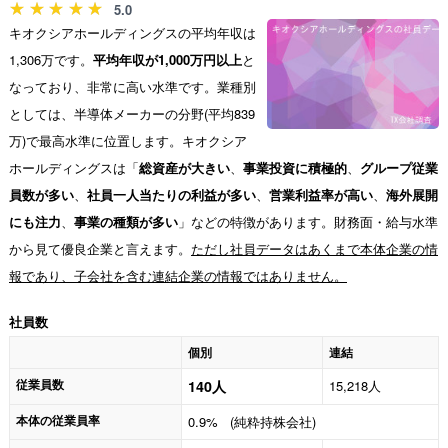
5.0
キオクシアホールディングスの平均年収は
1,306万です。
平均年収が1,000万円以上
と
なっており、非常に高い水準です。業種別
としては、半導体メーカーの分野(平均839
万)で最高水準に位置します。キオクシア
ホールディングスは「
総資産が大きい
、
事業投資に積極的
、
グループ従業
員数が多い
、
社員一人当たりの利益が多い
、
営業利益率が高い
、
海外展開
にも注力
、
事業の種類が多い
」などの特徴があります。財務面・給与水準
から見て優良企業と言えます。
ただし社員データはあくまで本体企業の情
報であり、子会社を含む連結企業の情報ではありません。
社員数
個別
連結
従業員数
140人
15,218人
本体の従業員率
0.9% (純粋持株会社)