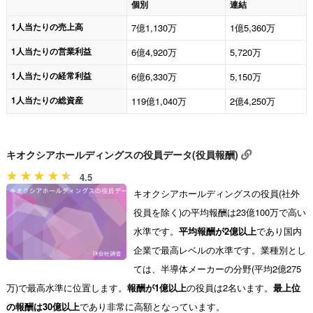
個別
連結
1人当たりの売上高
7億1,130万
1億5,360万
1人当たりの営業利益
6億4,920万
5,720万
1人当たりの経常利益
6億6,330万
5,150万
1人当たりの総資産
119億1,040万
2億4,250万
キオクシアホールディングスの役員データ(役員報酬)
4.5
キオクシアホールディングスの役員(社外
役員を除く)の平均報酬は23億100万で高い
水準です。
平均報酬が2億以上
であり国内
企業で最高レベルの水準です。業種別とし
ては、半導体メーカーの分野(平均2億275
万)で最高水準に位置します。
報酬が1億以上
の役員は2名います。
最上位
の報酬は30億以上
であり非常に高額となっています。