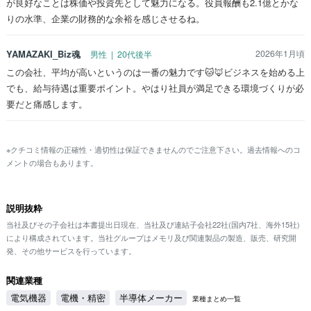
が良好なことは株価や投資先として魅力になる。役員報酬も2.1億とかな
りの水準、企業の財務的な余裕を感じさせるね。
YAMAZAKI_Biz魂
2026年1月頃
男性 | 20代後半
この会社、平均が高いというのは一番の魅力です🐱🦊ビジネスを始める上
でも、給与待遇は重要ポイント。やはり社員が満足できる環境づくりが必
要だと痛感します。
※クチコミ情報の正確性・適切性は保証できませんのでご注意下さい。過去情報へのコ
メントの場合もあります。
説明抜粋
当社及びその子会社は本書提出日現在、当社及び連結子会社22社(国内7社、海外15社)
により構成されています。当社グループはメモリ及び関連製品の製造、販売、研究開
発、その他サービスを行っています。
関連業種
電気機器
電機・精密
半導体メーカー
業種まとめ一覧