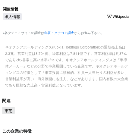
関連情報
Wikipedia
求人情報
※各クチコミサイトの調査は
年収・クチコミ調査
からお進み下さい。
キオクシアホールディングス(Kioxia Holdings Corporation)の通期売上高は
2.3兆、営業利益は8,704億、経常利益は7,841億です。営業利益率は約37%
であり<b>非常に高い水準</b>です。キオクシアホールディングスは「半導
体メーカー」などの分野で事業展開している企業です。キオクシアホールデ
ィングスの特徴として「事業投資に積極的、社員一人当たりの利益が多い、
営業利益率が高い、海外展開にも注力」などがあります。国内有数の大企業
であり巨額な売上高・営業利益となっています。
関連
東芝
この企業の特徴