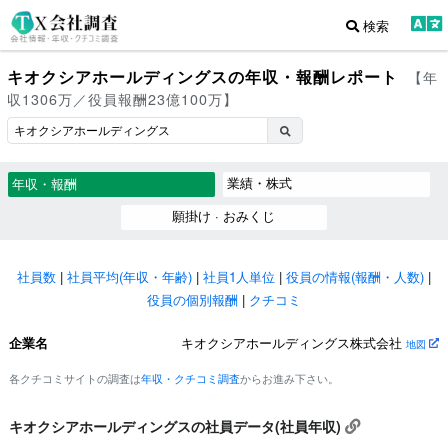
検索
キオクシアホールディングスの年収・報酬レポート
【年
収1306万／役員報酬23億100万】
業績・株式
年収・報酬
願掛け · おみくじ
社員数
|
社員平均(年収・年齢)
|
社員1人単位
|
役員の情報(報酬・人数)
|
役員の個別報酬
|
クチコミ
企業名
キオクシアホールディングス株式会社
地図
各クチコミサイトの調査は
年収・クチコミ調査
からお進み下さい。
キオクシアホールディングスの社員データ(社員年収)