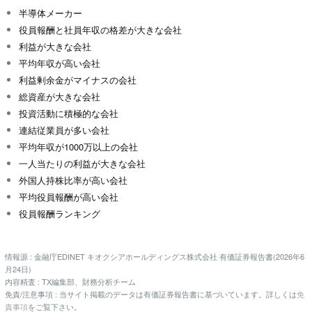
半導体メーカー
役員報酬と社員年収の格差が大きな会社
利益が大きな会社
平均年収が高い会社
利益剰余金がマイナスの会社
総資産が大きな会社
投資活動に積極的な会社
連結従業員が多い会社
平均年収が1000万以上の会社
一人当たりの利益が大きな会社
外国人持株比率が高い会社
平均役員報酬が高い会社
役員報酬ランキング
情報源 : 金融庁EDINET キオクシアホールディングス株式会社 有価証券報告書(2026年6
月24日)
内容精査 : TX編集部、財務分析チーム
免責/注意事項 : 当サイト掲載のデータは有価証券報告書に基づいています。詳しくは
免
責事項
をご覧下さい。