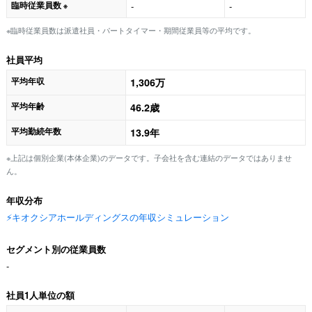
臨時従業員数
-
-
※
※臨時従業員数は派遣社員・パートタイマー・期間従業員等の平均です。
社員平均
平均年収
1,306万
平均年齢
46.2歳
平均勤続年数
13.9年
※上記は個別企業(本体企業)のデータです。子会社を含む連結のデータではありませ
ん。
年収分布
⚡️キオクシアホールディングスの年収シミュレーション
セグメント別の従業員数
-
社員1人単位の額