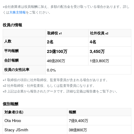
※会社創業者は役員報酬に加え、多額の配当金を受け取っている場合があります。詳し
くは
大株主情報
をご覧ください。
役員の情報
取締役
社外役員
※1
※2
人数
2名
4名
平均報酬
23億100万
3,450万
合計報酬
46億200万
1億3,800万
役員の女性比率
0.0%
※1 取締役の項目に社外取締役、監査等委員が含まれる場合があります。
※2 社外取締役・社外監査役、もしくは監査等委員になります。
※3 上記は企業から報告されたデータです。詳細な定義は報告書をご覧下さい。
個別報酬
対象者(2名)
報酬
Ota Hiroo
7億9,400万
Stacy JSmith
38億800万